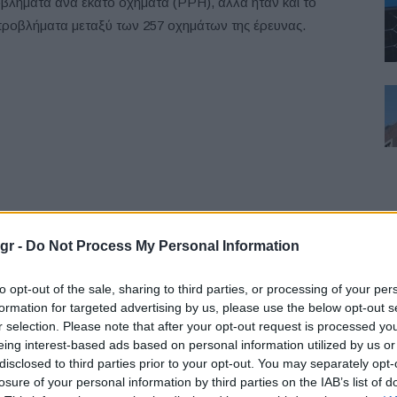
ροβλήματα ανά εκατό οχήματα (PPH), αλλά ήταν και το
προβλήματα μεταξύ των 257 οχημάτων της έρευνας.
gr -
Do Not Process My Personal Information
F
to opt-out of the sale, sharing to third parties, or processing of your per
λων στην κατηγορία της έρευνας με περισσότερα από 100
formation for targeted advertising by us, please use the below opt-out s
r selection. Please note that after your opt-out request is processed y
από τον μέσο όρο του κλάδου της
eing interest-based ads based on personal information utilized by us or
ονιά. Για το 2019, η Nissan ανέβηκε κατά μία θέση
disclosed to third parties prior to your opt-out. You may separately opt-
n-Premium). Από το 2015, η Nissan βελτίωσε 35 PPH.
losure of your personal information by third parties on the IAB’s list of
L