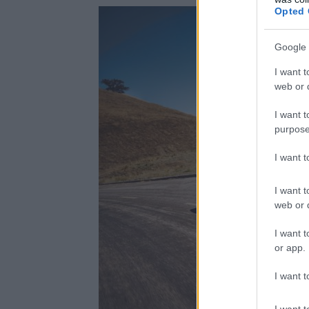
Opted 
Google 
I want t
web or d
I want t
purpose
I want 
I want t
web or d
I want t
or app.
I want t
I want t