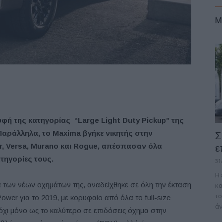
M
φή της κατηγορίας “Large Light Duty Pickup” της
y. Παράλληλα, το Maxima βγήκε νικητής στην
Σ
ier, Versa, Murano και Rogue, απέσπασαν όλα
ε
τηγορίες τους.
31
Η
 των νέων οχημάτων της, αναδείχθηκε σε όλη την έκταση
κα
το
Power για το 2019, με κορυφαίο από όλα το full-size
άν
όχι μόνο ως το καλύτερο σε επιδόσεις όχημα στην