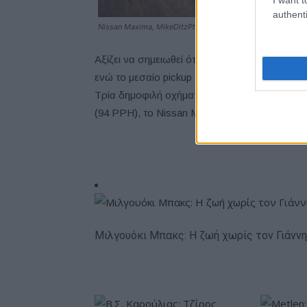
authenti
Nissan Maxima, MikeDitzPhoto.com
Αξίζει να σημειωθεί ότι το Nissan Maxima κα
ενώ το μεσαίο pickup Nissan Frontier τερμάτι
Τρία δημοφιλή οχήματα της Nissan κατέκτησαν 
(94 PPH), το Nissan Murano (με 78 PPH) και 
Μιλγουόκι Μπακς: Η ζωή χωρίς τον Γιάννη