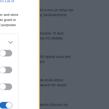
B’s List of
Νέο Audi A2 e-tron με στόχο την
er and store
κορυφή της αποδοτικότητας
to grant or
05/08/2026
ed purposes
Η Chery επενδύει 75 εκατ.
δολάρια στην KG Mobility
04/08/2026
Το FIAT 500 Hybrid τώρα από
18.990 ευρώ
04/08/2026
Η συμφωνία Arval-Athlon
αναδιαμορφώνει την αγορά
leasing
03/08/2026
VW: Η δύσκολη εξίσωση της