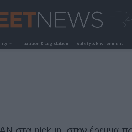
lity
Taxation & Legislation
Safety & Environment
FleetNews
AN στα pickup, στην έρευνα πο