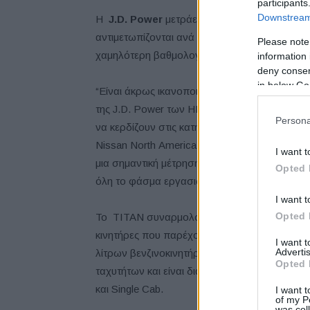
participants
Downstream 
H
J.D. Power
μετράει την αρχική ποιότητα 
αντιμετωπίζονται ανά 100 οχήματα κατά τη δι
Please note
χαμηλότερη βαθμολογία να αντικατοπτρίζει τ
information 
deny consent
in below Go
“Είναι άκρως ικανοποιητικό να βλέπουμε τη σ
της J.D. Power των ΗΠΑ τα τελευταία χρόνια κ
Persona
να κερδίζουν στις κατηγορίες τους για το IQS
Nissan North Αmerica Inc., υπεύθυνος προμηθε
I want t
μια σημαντική μέτρηση για την απόδοση της ο
Opted 
όλη το φάσμα εργασιών της Nissan δεν σταμ
I want t
Opted 
To TITAN συναρμολογείται στο εργοστάσιο της
κινητήρες που παρέχονται από το εργοστάσιο 
I want 
Advertis
λίτρων βενζινοκινητήρα Endurance® V8 390 ί
Opted 
ταχυτήτων και είναι διαθέσιμο σε εκδόσεις 4×
και Single Cab.
I want t
of my P
was col