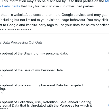
. This information may also be disclosed by us to third parties on the
IA
Participants
that may further disclose it to other third parties.
με βάση τον αριθμό των προβλημάτων που
άρκεια των πρώτων 90 ημερών ιδιοκτησίας, με την
 that this website/app uses one or more Google services and may gath
ην υψηλότερη ποιότητα.
including but not limited to your visit or usage behaviour. You may click 
 to Google and its third-party tags to use your data for below specifi
ogle consent section.
υνεχή βελτίωση της Nissan στη μελέτη αρχικής ποιότητας
αι είναι ιδιαίτερα καλό να βλέπουμε τα TITAN και Maxima
l Data Processing Opt Outs
 του 2019”, δήλωσε o Health Holtz, ,αντιπρόεδρος της
ιών και εφοδιαστικής αλυσίδας. “Η αρχική ποιότητα είναι
o opt-out of the Sharing of my personal data.
μάδας παραγωγής μας, αλλά η επιδίωξη της αριστείας σε
In
ατά ποτέ.”
o opt-out of the Sale of my Personal Data.
In
 Nissan Canton, στο Mississippi των Η.Π.Α., με
Decherd, του Tennessee. Το TITAN κινείται από τον 5.6
to opt-out of processing my Personal Data for Targeted
ing.
ππων, που συνδυάζεται με αυτόματο κιβώτιο 7
In
2 και 4×4. Επίσης είναι διαθέσιμο σε Crew Cab, King Cab
o opt-out of Collection, Use, Retention, Sale, and/or Sharing
ersonal Data that Is Unrelated with the Purposes for which it
lected.