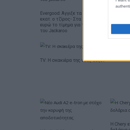
authenti
Evergood: Άγγιξε τα 300
Όμιλος A
εκατ. ο τζίρος- Στα 10 εκατ.
το 75% 
ευρώ το τίμημα για το 60%
THALIS –
του Jackaroo
συνεργασί
TV: Η σκακιέρα της νέας σεζόν
Η Chery ε
δολάρια 