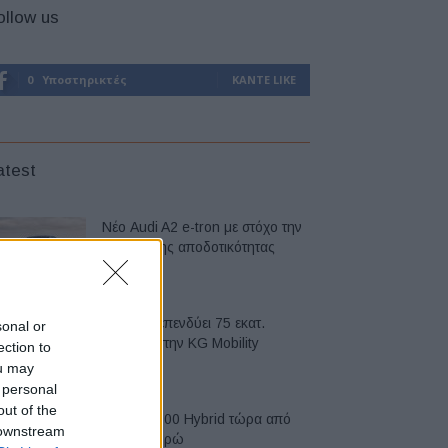
ollow us
0
Υποστηρικτές
ΚΆΝΤΕ LIKE
atest
Νέο Audi A2 e-tron με στόχο την
κορυφή της αποδοτικότητας
05/08/2026
Η Chery επενδύει 75 εκατ.
sonal or
δολάρια στην KG Mobility
ection to
04/08/2026
ou may
 personal
out of the
Το FIAT 500 Hybrid τώρα από
 downstream
18.990 ευρώ