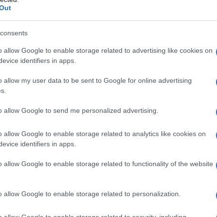
ν. Η εταιρεία θα παρουσιάσει τις
νέες δυνατότητες
Out
pan, με τη συνδρομή της αμερικανικής Applied
 από τη Silicon Valley που ιδρύθηκε το 2017. Παρότι δεν
consents
, η Nissan θεωρεί ότι η ταχύτητα ανάπτυξης και
o allow Google to enable storage related to advertising like cookies on
ιστικό παράγοντα για την ανταγωνιστικότητά της στη νέα
evice identifiers in apps.
o allow my user data to be sent to Google for online advertising
s.
to allow Google to send me personalized advertising.
o allow Google to enable storage related to analytics like cookies on
Αλέξης Γιαννούλιας: Υποψήφιος Δήμαρχος
evice identifiers in apps.
στο Σικάγο ο άλλοτε παίκτης του Πανιώνιου
o allow Google to enable storage related to functionality of the website
o allow Google to enable storage related to personalization.
o allow Google to enable storage related to security, including