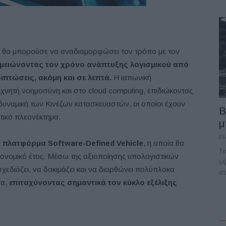
ου θα μπορούσε να αναδιαμορφώσει τον τρόπο με τον
μειώνοντας τον χρόνο ανάπτυξης λογισμικού από
ριπτώσεις, ακόμη και σε λεπτά.
Η ιαπωνική
χνητή νοημοσύνη και στο cloud computing, επιδιώκοντας
δυναμική των Κινέζων κατασκευαστών, οι οποίοι έχουν
B
τικό πλεονέκτημα.
μ
03
α
πλατφόρμα Software-Defined Vehicle
, η οποία θα
Το
κονομικό έτος. Μέσω της αξιοποίησης υπολογιστικών
υψ
χεδιάζει, να δοκιμάζει και να διορθώνει πολύπλοκα
στ
τα,
επιταχύνοντας σημαντικά τον κύκλο εξέλιξης