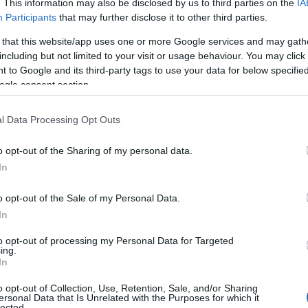
. This information may also be disclosed by us to third parties on the
IA
α θα αποτελέσει τη
βάση για δύο νέες τεχνολογίες, τις
Participants
that may further disclose it to other third parties.
 that this website/app uses one or more Google services and may gath
including but not limited to your visit or usage behaviour. You may click 
 τη βρετανική εταιρεία τεχνητής νοημοσύνης
Wayve
, θα
 to Google and its third-party tags to use your data for below specifi
τοποιημένης οδήγησης
, ακόμη και σε σύνθετα αστικά
ogle consent section.
εις.
l Data Processing Opt Outs
ση μεταξύ οδηγού και οχήματος.
Για την ακρίβεια, το
o opt-out of the Sharing of my personal data.
ιμήσεις και τις καθημερινές ανάγκες των επιβατών,
In
καμπίνας. Σε ένα χαρακτηριστικό παράδειγμα, το
ταση της μουσικής και να ρυθμίζει τα καθίσματα όταν
o opt-out of the Sale of my Personal Data.
ιο προχωρημένο στάδιο, θα αξιοποιεί δεδομένα από
In
 να προβλέπει πιθανές μετακινήσεις και να προτείνει
to opt-out of processing my Personal Data for Targeted
ing.
In
an συνεργάζεται με την Amazon Web Services
για την
o opt-out of Collection, Use, Retention, Sale, and/or Sharing
ικού στο cloud, ενώ παράλληλα θα προσφέρει ασύρματες
ersonal Data that Is Unrelated with the Purposes for which it
lected.