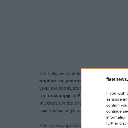
Ο διευθύνων σύμβουλος,
Ivan Espinosa
έχει
fleetnews.
πυρήνα του μακροπρόθεσμου οράματος
γενιά του συστήματος υποβοήθησης οδήγησ
If you wish 
στο
πολυμορφικό Elgrand
έως τον Μάρτιο τ
sensitive in
συγκεκριμένη τεχνολογία στο 90% της γκάμας
confirm you
ημιαυτόνομη οδήγηση σε βασικό στοιχείο της 
continue se
information 
further disc
Από το οικονομικό έτος που ολοκληρώνεται το