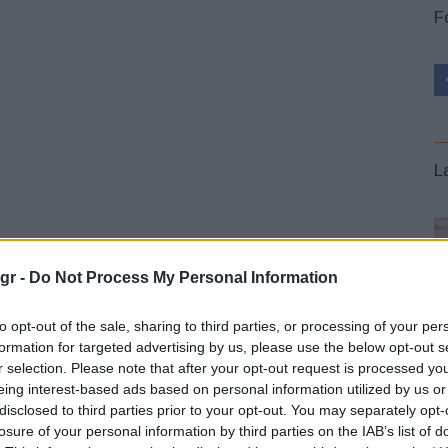
F
L
 ήδη τοποθετήσει
την τεχνητή νοημοσύνη στον
gr -
Do Not Process My Personal Information
της εταιρείας. Η πρώτη μεγάλη εφαρμογή θα είναι η νέα
ης
ProPilot
, η οποία προγραμματίζεται να παρουσιαστεί
to opt-out of the sale, sharing to third parties, or processing of your per
ου 2028. Η Nissan σκοπεύει να επεκτείνει τη
formation for targeted advertising by us, please use the below opt-out s
 της σε βάθος χρόνου, μετατρέποντας την αυτόνομη και
r selection. Please note that after your opt-out request is processed y
ταυτότητάς της.
eing interest-based ads based on personal information utilized by us or
disclosed to third parties prior to your opt-out. You may separately opt-
losure of your personal information by third parties on the IAB’s list of
ν Μάρτιο του 2027 θα τεθεί σε λειτουργία η
Nissan