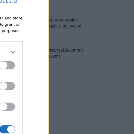
B’s List of
04/08/2026
er and store
Η συμφωνία Arval-Athlon
to grant or
αναδιαμορφώνει την αγορά
ed purposes
leasing
03/08/2026
VW: Η δύσκολη εξίσωση της
αναδιάρθρωσης
03/08/2026