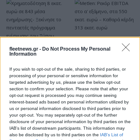
Metlen: Ρεκόρ EBITDA στο
α' εξάμηνο, στα 550 εκατ.
fleetnews.gr -
Do Not Process My Personal
Χρηματοδότηση 8 εκατ.
ευρώ – Καθαρά κέρδη 313
Information
ευρώ σε 843 μέσα
εκατ. ευρώ
ενημέρωσης- Ξεκίνησε το
πενταετές πρόγραμμα
If you wish to opt-out of the sale, sharing to third parties, or
ενίσχυσης του Τύπου
processing of your personal or sensitive information for
targeted advertising by us, please use the below opt-out
section to confirm your selection. Please note that after your
opt-out request is processed you may continue seeing
interest-based ads based on personal information utilized by
Η Chery επενδύει 75 εκατ. δολάρια στην KG Mobility
us or personal information disclosed to third parties prior to
your opt-out. You may separately opt-out of the further
disclosure of your personal information by third parties on the
IAB’s list of downstream participants. This information may
also be disclosed by us to third parties on the
IAB’s List of