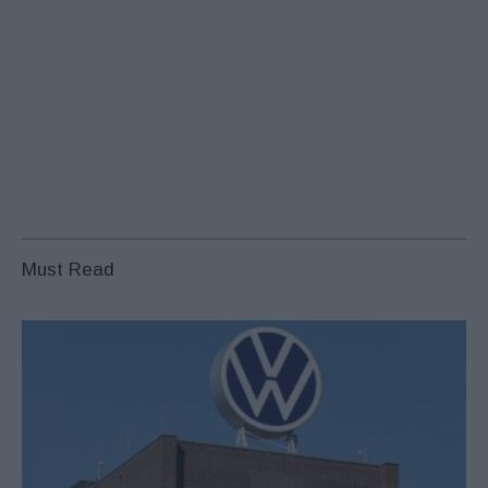
Must Read