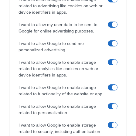
related to advertising like cookies on web or
device identifiers in apps.
I want to allow my user data to be sent to
ΕΤΙΚΕΤΕΣ
Fleet Complete
Great Place to Work
Ελλάδα
Google for online advertising purposes.
Τηλεματική
I want to allow Google to send me
personalized advertising.
I want to allow Google to enable storage
related to analytics like cookies on web or
device identifiers in apps.
I want to allow Google to enable storage
Προηγούμενο άρθρο
Επόμενο άρθρο
related to functionality of the website or app.
Ο Ιάκωβος Αλμασίδης
Νέο Opel Grandland,
Διευθυντής After Sales στη
διαθέσιμο για παραγγελία
I want to allow Google to enable storage
Suzuki
related to personalization.
I want to allow Google to enable storage
related to security, including authentication
ΠΑΡΟΜΟΙΑ ΑΡΘΡΑ