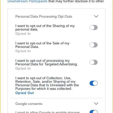
Downstream Participants
that may further disclose it to other
Το FIAT 500 Hybrid τώρα
third parties.
από 18.990 ευρώ
Please note that this website/app uses one or more Google
Personal Data Processing Opt Outs
services and may gather and store information including but
Ατρόμητος και Novibet
not limited to your visit or usage behaviour. You may click to
I want to opt-out of the Sharing of my
συνεχίζουν μαζί: Ανανέωση
personal data.
grant or deny consent to Google and its third-party tags to
της συνεργασίας τους μέχρι
Opted In
το 2028
use your data for below specified purposes in below Google
consent section.
I want to opt-out of the Sale of my
Personal Data.
Opted In
I want to opt-out of processing my
Personal Data for Targeted Advertising.
18η συνεχόμενη χρονιά για τον ΟΤΕ στη διεθνή σειρά
Opted In
δεικτών FTSE4Good
I want to opt-out of Collection, Use,
Retention, Sale, and/or Sharing of my
Personal Data that Is Unrelated with the
Purposes for which it was collected.
Opted Out
Google consents
Alpha Bank: Για πρώτη φορά το Αρχαίο Θέατρο Επιδαύρου
άνοιξε τις πύλες του σε όλους
I want to allow Google to enable storage