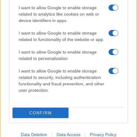
I want to allow Google to enable storage
Χρηματοδότηση 8 εκατ.
related to analytics like cookies on web or
ευρώ σε 843 μέσα
Media: Με ενίσχυση 8 εκατ.
ενημέρωσης- Ξεκίνησε το
device identifiers in apps.
ευρώ σε 451 επιχειρήσεις
πενταετές πρόγραμμα
ξεκίνησε το πρόγραμμα
ενίσχυσης του Τύπου
I want to allow Google to enable storage
στήριξης- Κάλυψη
εισφορών ΕΔΟΕΑΠ
related to functionality of the website or app.
I want to allow Google to enable storage
related to personalization.
I want to allow Google to enable storage
related to security, including authentication
IAB Hellas: Νέα Διοικούσα Επιτροπή και νέο Διοικητικό
Συμβούλιο - Πρόεδρος ο Γαληνός Γιαγλής
functionality and fraud prevention, and other
user protection.
CONFIRM
Η Toyota φέρνει νέα γενιά
Σε κινεζική… πολιορκία η
Data Deletion
Data Access
Privacy Policy
μπαταριών για τα υβριδικά
ευρωπαϊκή