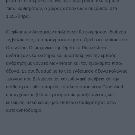
μέσα σε δευτερόλεπτα. Με την πλήρη αναδίπλωση των
πίσω καθισμάτων, ο χώρος αποσκευών αυξάνεται στα
1.255 λίτρα.
Οι φίλοι των δυναμικών επιδόσεων θα εκτιμήσουν ιδιαίτερα
τις βελτιώσεις που πραγματοποίησε η Opel στο πλαίσιο του
Crossland. Οι μηχανικοί της Opel στο Rüsselsheim
ανέπτυξαν νέα ελατήρια και αμορτισέρ για την εμπρός
ανάρτηση με γόνατα McPherson και τον ημιάκαμπο πίσω
άξονα. Σε συνδυασμό με το νέο ενδιάμεσο άξονα κολώνας
τιμονιού που βελτιώνει την κατευθυντική ακρίβεια και την
αίσθηση σε ευθεία πορεία, το πλαίσιο του νέου Crossland
επιτυγχάνει τη βέλτιστη ισορροπία μεταξύ άνεσης και
ευελιξίας, αλλά και υψηλό επίπεδο σταθερότητας στον
αυτοκινητόδρομο.