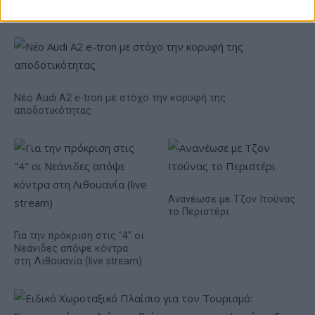
της
αυτοκινητοβιομηχανία
Νέο Audi A2 e-tron με στόχο την κορυφή της
αποδοτικότητας
Ανανέωσε με Τζον Ιτούνας
το Περιστέρι
Για την πρόκριση στις "4" οι
Νεάνιδες απόψε κόντρα
στη Λιθουανία (live stream)