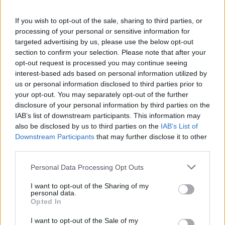
Ανάλογα με τη διαθεσιμότητα των υπηρεσιών
“OpelConnect” στην εκάστοτε αγορά.
If you wish to opt-out of the sale, sharing to third parties, or
processing of your personal or sensitive information for
[2]
Οι υπηρεσίες είναι διαθέσιμες χωρίς χρέωση για 36 μήνες
targeted advertising by us, please use the below opt-out
section to confirm your selection. Please note that after your
από την ενεργοποίηση. Κατόπιν απαιτείται συνδρομή. Δεν
opt-out request is processed you may continue seeing
διατίθενται προς το παρόν στην Ελλάδα.
interest-based ads based on personal information utilized by
us or personal information disclosed to third parties prior to
your opt-out. You may separately opt-out of the further
disclosure of your personal information by third parties on the
IAB’s list of downstream participants. This information may
also be disclosed by us to third parties on the
IAB’s List of
Downstream Participants
that may further disclose it to other
Εθνική Παίδων: Πρεμιέρα στο Ευρωπαϊκό με αντίπαλο την
third parties.
Ισπανία (live stream)
Please note that this website/app uses one or more Google
Personal Data Processing Opt Outs
services and may gather and store information including but
not limited to your visit or usage behaviour. You may click to
I want to opt-out of the Sharing of my
personal data.
grant or deny consent to Google and its third-party tags to
Opted In
use your data for below specified purposes in below Google
consent section.
I want to opt-out of the Sale of my