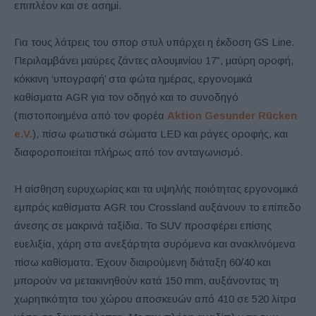
επιπλέον και σε ασημί.
Για τους λάτρεις του σπορ στυλ υπάρχει η έκδοση GS Line.
Περιλαμβάνει μαύρες ζάντες αλουμινίου 17”, μαύρη οροφή,
κόκκινη ‘υπογραφή’ στα φώτα ημέρας, εργονομικά
καθίσματα AGR για τον οδηγό και το συνοδηγό
(πιστοποιημένα από τον φορέα
Aktion Gesunder Rücken
e.V.
), πίσω φωτιστικά σώματα LED και ράγες οροφής, και
διαφοροποιείται πλήρως από τον ανταγωνισμό.
Η αίσθηση ευρυχωρίας και τα υψηλής ποιότητας εργονομικά
εμπρός καθίσματα AGR του Crossland αυξάνουν το επίπεδο
άνεσης σε μακρινά ταξίδια. Το SUV προσφέρει επίσης
ευελιξία, χάρη στα ανεξάρτητα συρόμενα και ανακλινόμενα
πίσω καθίσματα. Έχουν διαιρούμενη διάταξη 60/40 και
μπορούν να μετακινηθούν κατά 150 mm, αυξάνοντας τη
χωρητικότητα του χώρου αποσκευών από 410 σε 520 λίτρα