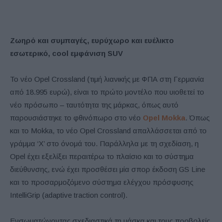
Ζωηρό και συμπαγές, ευρύχωρο και ευέλικτο
εσωτερικό, cool εμφάνιση SUV
Το νέο Opel Crossland (τιμή λιανικής με ΦΠΑ στη Γερμανία
από 18.995 ευρώ), είναι το πρώτο μοντέλο που υιοθετεί το
νέο πρόσωπο – ταυτότητα της μάρκας, όπως αυτό
παρουσιάστηκε το φθινόπωρο στο νέο
Opel Mokka
. Όπως
και το Mokka, το νέο Opel Crossland απαλλάσσεται από το
γράμμα ‘X’ στο όνομά του. Παράλληλα με τη σχεδίαση, η
Opel έχει εξελίξει περαιτέρω το πλαίσιο και το σύστημα
διεύθυνσης, ενώ έχει προσθέσει μία σπορ έκδοση GS Line
και το προσαρμοζόμενο σύστημα ελέγχου πρόσφυσης
IntelliGrip (adaptive traction control).
Ενσωματώνοντας σχεδιαστικά τη μάσκα και τους προβολείς,