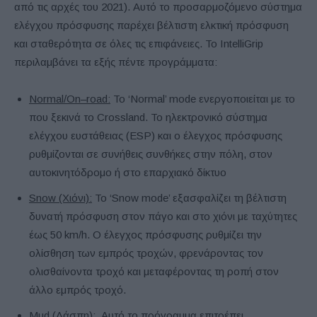
από τις αρχές του 2021). Αυτό το προσαρμοζόμενο σύστημα
ελέγχου πρόσφυσης παρέχει βέλτιστη ελκτική πρόσφυση
και σταθερότητα σε όλες τις επιφάνειες. Το IntelliGrip
περιλαμβάνει τα εξής πέντε προγράμματα:
Normal
/
On
–
road
:
Το ‘Normal’ mode ενεργοποιείται με το
που ξεκινά το Crossland. Το ηλεκτρονικό σύστημα
ελέγχου ευστάθειας (ESP) και ο έλεγχος πρόσφυσης
ρυθμίζονται σε συνήθεις συνθήκες στην πόλη, στον
αυτοκινητόδρομο ή στο επαρχιακό δίκτυο
Snow
(Χιόνι):
Το ‘Snow mode’ εξασφαλίζει τη βέλτιστη
δυνατή πρόσφυση στον πάγο και στο χιόνι με ταχύτητες
έως 50 km/h. Ο έλεγχος πρόσφυσης ρυθμίζει την
ολίσθηση των εμπρός τροχών, φρενάροντας τον
ολισθαίνοντα τροχό και μεταφέροντας τη ροπή στον
άλλο εμπρός τροχό.
Mud
(Λάσπη):
Αυτό το πρόγραμμα επιτρέπει