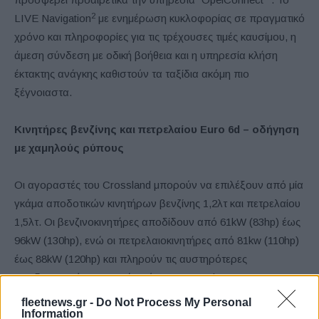
2
LIVE Navigation
με ενημέρωση κυκλοφορίας σε πραγματικό
χρόνο και πληροφορίες για τις τρέχουσες τιμές καυσίμου, η
άμεση σύνδεση με οδική βοήθεια και η υπηρεσία κλήση
έκτακτης ανάγκης καθιστούν τα ταξίδια ακόμη πιο
ξέγνοιαστα.
Κινητήρες βενζίνης και πετρελαίου Euro 6d – οδήγηση
με χαμηλούς ρύπους
Οι αγοραστές του Crossland μπορούν να επιλέξουν από μία
γκάμα αποδοτικών κινητήρων βενζίνης 1,2λτ και πετρελαίου
1,5λτ. Οι βενζινοκινητήρες αποδίδουν από 61kW (83hp) έως
96kW (130hp), ενώ οι πετρελαιοκινητήρες από 81kw (110hp)
έως 88kW (120hp) και πληρούν τις αυστηρότερες
προδιαγραφές εκπομπών ρύπων Euro 6d.
fleetnews.gr -
Do Not Process My Personal
Information
[1]