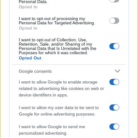
Personal Data.
Opted In
Ευρωπαϊκό Κορασίδων:
Τζάμπολ για την Εθνική στα
Β.Σ. Καρούλιας: Τζίρος 98,7
I want to opt-out of processing my
Ιωάννινα κόντρα στην
Personal Data for Targeted Advertising.
εκατ. ευρώ και αύξηση
Ιρλανδία (live stream)
Opted In
κερδών 57% - Τα νέα
στοιχήματα σε low & non
I want to opt-out of Collection, Use,
alcohol
Retention, Sale, and/or Sharing of my
Personal Data that Is Unrelated with the
Purposes for which it was collected.
Opted Out
Google consents
Metlen: Ρεκόρ EBITDA στο α' εξάμηνο, στα 550 εκατ. ευρώ –
I want to allow Google to enable storage
Καθαρά κέρδη 313 εκατ. ευρώ
related to advertising like cookies on web or
device identifiers in apps.
I want to allow my user data to be sent to
Google for online advertising purposes.
I want to allow Google to send me
personalized advertising.