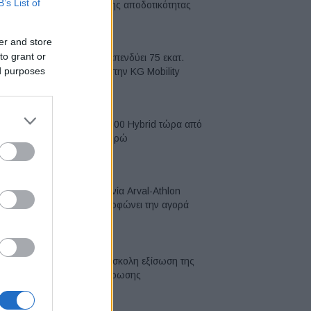
B’s List of
κορυφή της αποδοτικότητας
05/08/2026
er and store
to grant or
Η Chery επενδύει 75 εκατ.
ed purposes
δολάρια στην KG Mobility
04/08/2026
Το FIAT 500 Hybrid τώρα από
18.990 ευρώ
04/08/2026
Η συμφωνία Arval-Athlon
αναδιαμορφώνει την αγορά
leasing
03/08/2026
VW: Η δύσκολη εξίσωση της
αναδιάρθρωσης
03/08/2026