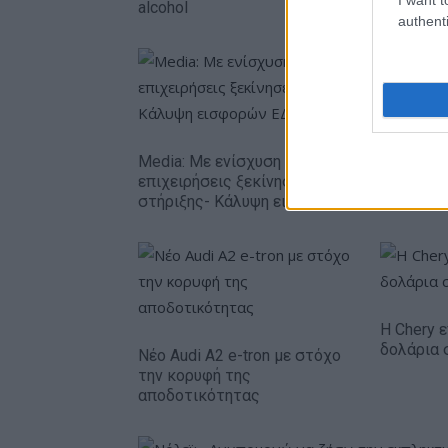
alcohol
authenti
Media: Με ενίσχυση 8 εκατ. ευρώ σε 451
επιχειρήσεις ξεκίνησε το πρόγραμμα
στήριξης- Κάλυψη εισφορών ΕΔΟΕΑΠ
Η Chery ε
δολάρια 
Νέο Audi A2 e-tron με στόχο
την κορυφή της
αποδοτικότητας