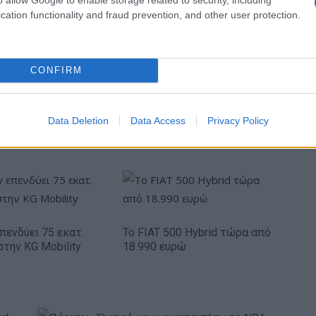
ενίσχυσης του Τύπου
cation functionality and fraud prevention, and other user protection.
CONFIRM
IAB Hellas: Νέα Διοικούσα Επιτροπή και νέο
Data Deletion
Data Access
Privacy Policy
Διοικητικό Συμβούλιο - Πρόεδρος ο Γαληνός
Γιαγλής
πενδύει 75 εκατ.
Το FIAT 500 Hybrid τώρα από
στην KG Mobility
18.990 ευρώ