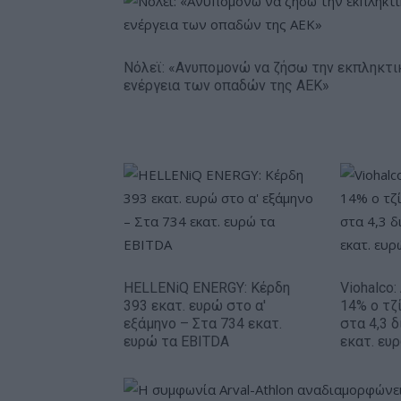
Νόλεϊ: «Ανυπομονώ να ζήσω την εκπληκτι
ενέργεια των οπαδών της ΑΕΚ»
HELLENiQ ENERGY: Κέρδη
Viohalco
393 εκατ. ευρώ στο α'
14% ο τζί
εξάμηνο – Στα 734 εκατ.
στα 4,3 δ
ευρώ τα EBITDA
εκατ. ευ