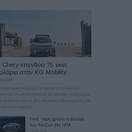
 Chery επενδύει 75 εκατ.
ολάρια στην KG Mobility
/08/2026
στρατηγική συμμαχία ανάμεσα στην κινεζική
ery και τη νοτιοκορεατική KG Mobility ανοίγει ένα
ο κεφάλαιο για τις δύο αυτοκινητοβιομηχανίες, με
ντο την ενίσχυση...
Ford: Θέμα χρόνου η είσοδος
των Κινέζων στις ΗΠΑ
03/08/2026