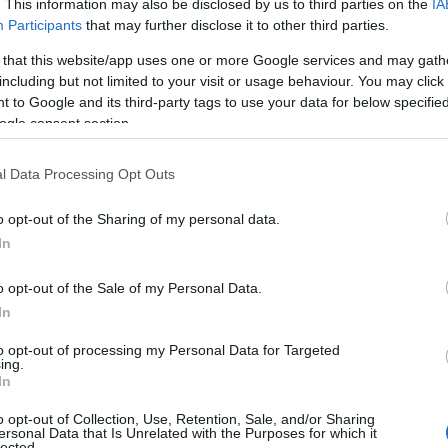
. This information may also be disclosed by us to third parties on the
IA
ει ευχάριστη οδήγηση σε όσο το δυνατόν περισσότερο
Participants
that may further disclose it to other third parties.
κίνητο αθλητισμό, το 8-τάχυτο αυτόματο κιβώτιο
Το νέο κιβώτιο αναπτύχθηκε για να δώσει τη δυνατότητα
 that this website/app uses one or more Google services and may gath
including but not limited to your visit or usage behaviour. You may click 
ρ οδήγηση και να συμμετέχουν σε αγώνες,
 to Google and its third-party tags to use your data for below specifi
ο των χειροκίνητων.
Bprotrade – Professional Platform
.
ogle consent section.
and real-time market analysis, backed by regulatory
l Data Processing Opt Outs
και λειτουργικότητας από επαγγελματίες οδηγούς
o opt-out of the Sharing of my personal data.
In
ζει βασικό ρόλο στην υψηλού επιπέδου οδήγηση, έγιναν
o opt-out of the Sale of my Personal Data.
ηρίου σπορ αυτοκινήτου με τη βοήθεια επαγγελματιών
In
ση της θέσης οδήγησης, ο πίνακας ελέγχου και η οθόνη
τα αγωνιστικά αυτοκίνητα της Super Taikyu Series και
to opt-out of processing my Personal Data for Targeted
ing.
σαν ως πρότυπα, ώστε να βελτιωθεί η ορατότητα και η
In
ιακοπτών προς διευκόλυνση του οδηγού όταν είναι
o opt-out of Collection, Use, Retention, Sale, and/or Sharing
ersonal Data that Is Unrelated with the Purposes for which it
lected.