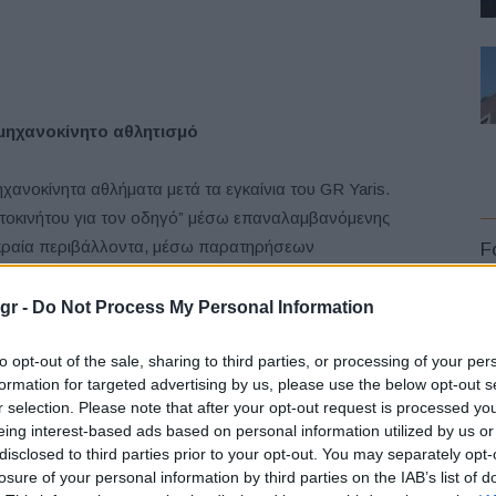
 μηχανοκίνητο αθλητισμό
ανοκίνητα αθλήματα μετά τα εγκαίνια του GR Yaris.
υτοκινήτου για τον οδηγό” μέσω επαναλαμβανόμενης
ακραία περιβάλλοντα, μέσω παρατηρήσεων
F
τών, καθώς και του Προέδρου της
Toyota Motor
,
Akio Toyoda
, γνωστού και ως Morizo. Με το σύνθημα
gr -
Do Not Process My Personal Information
γούς που ωθούσαν το όχημα στα όριά του, η TGR
για τον κινητήρα του οχήματος, αλλά και για το αμάξωμα,
to opt-out of the sale, sharing to third parties, or processing of your per
formation for targeted advertising by us, please use the below opt-out s
ο, για να βελτιώσει την απόδοση.
r selection. Please note that after your opt-out request is processed y
L
eing interest-based ads based on personal information utilized by us or
ZOO
Racing
disclosed to third parties prior to your opt-out. You may separately opt-
losure of your personal information by third parties on the IAB’s list of