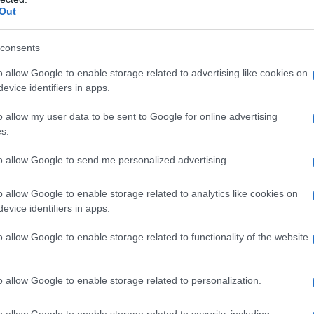
Out
consents
o allow Google to enable storage related to advertising like cookies on
evice identifiers in apps.
Άρης: Ανακοίνωσε την απόκτηση του Άνταμ
Μοκόκα - Δωρεά της ΚΑΕ στους
o allow my user data to be sent to Google for online advertising
πυρόπληκτους
s.
to allow Google to send me personalized advertising.
o allow Google to enable storage related to analytics like cookies on
evice identifiers in apps.
o allow Google to enable storage related to functionality of the website
Ρεκόρ EBITDA στο α'
 στα 550 εκατ. ευρώ
Χρηματοδότηση 8 εκατ.
 κέρδη 313 εκατ.
ευρώ σε 843 μέσα
o allow Google to enable storage related to personalization.
ενημέρωσης- Ξεκίνησε το
πενταετές πρόγραμμα
o allow Google to enable storage related to security, including