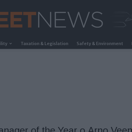
lity
Taxation & Legislation
Safety & Environment
FleetNews
anager of the Year ο Arno Ve