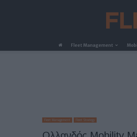
Fleet Management
Mobi
Fleet Management
Fleet Strategy
Ολλανδός Mobility M