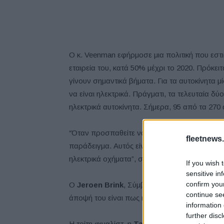
Ο κ. Veenman εφήρμοσε μια πολιτική που εστ
εταιρεία του, κατά 50% μέχρι το 2020. Πρόκε
γίνουν σημαντικά βήματα. Για τα αυτοκίνητα
να είναι ηλεκτρικά. Πράγματι, τα τελευταία 
ηλεκτρικά αυτοκίνητα. Σήμερα, 95 από τα 270 
“Όταν προσπαθείτε να εφαρμόσετε μια τόσο ση
fleetnews.
παράδειγμα. Αυτός είναι ο λόγος για τον οπο
ηλεκτρικά οχήματα”, σχολίασε ο κ. Veenman.
If you wish 
sensitive in
confirm you
Ο
Jeroen Brink
, Σύμβουλος κινητικότητας τη
continue se
άποψή του είναι πως η κύρια πρόκληση σήμερ
information 
further disc
Η τρίτη φιναλίστ, η
Tamara Gieze
, διευθύντρ