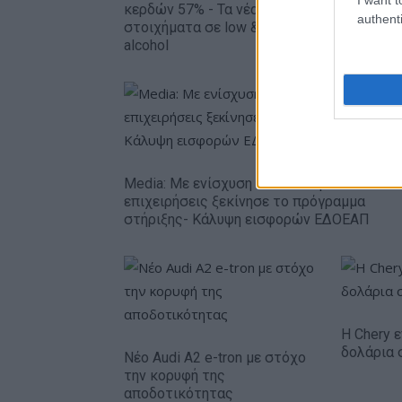
ευρώ
κερδών 57% - Τα νέα
authenti
στοιχήματα σε low & non
alcohol
Media: Με ενίσχυση 8 εκατ. ευρώ σε 451
επιχειρήσεις ξεκίνησε το πρόγραμμα
στήριξης- Κάλυψη εισφορών ΕΔΟΕΑΠ
Η Chery ε
δολάρια 
Νέο Audi A2 e-tron με στόχο
την κορυφή της
αποδοτικότητας