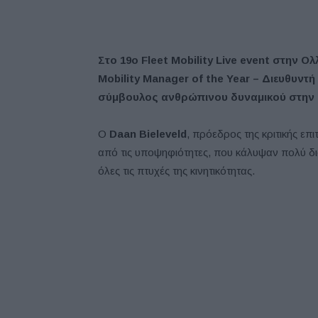
Στο
19
ο
Fleet Mobility Live event
στην
Ολ
Mobility Manager of the Year –
Διευθυντή
σύμβουλος ανθρώπινου δυναμικού στην
Ο
Daan Bieleveld
, πρόεδρος της κριτικής επ
από τις υποψηφιότητες, που κάλυψαν πολύ δι
όλες τις πτυχές της κινητικότητας.