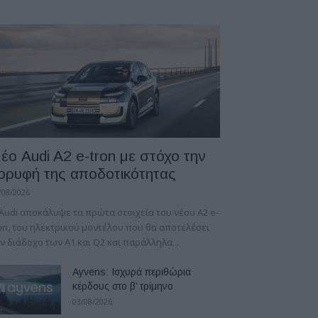
έο Audi A2 e-tron με στόχο την
ορυφή της αποδοτικότητας
/08/2026
Audi αποκάλυψε τα πρώτα στοιχεία του νέου A2 e-
on, του ηλεκτρικού μοντέλου που θα αποτελέσει
ν διάδοχο των A1 και Q2 και παράλληλα...
Ayvens: Iσχυρά περιθώρια
κέρδους στο β’ τρίμηνο
03/08/2026