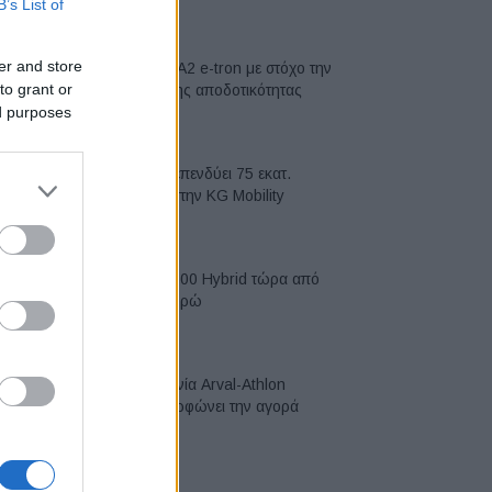
B’s List of
07/08/2026
er and store
Νέο Audi A2 e-tron με στόχο την
to grant or
κορυφή της αποδοτικότητας
ed purposes
05/08/2026
Η Chery επενδύει 75 εκατ.
δολάρια στην KG Mobility
04/08/2026
Το FIAT 500 Hybrid τώρα από
18.990 ευρώ
04/08/2026
Η συμφωνία Arval-Athlon
αναδιαμορφώνει την αγορά
leasing
03/08/2026