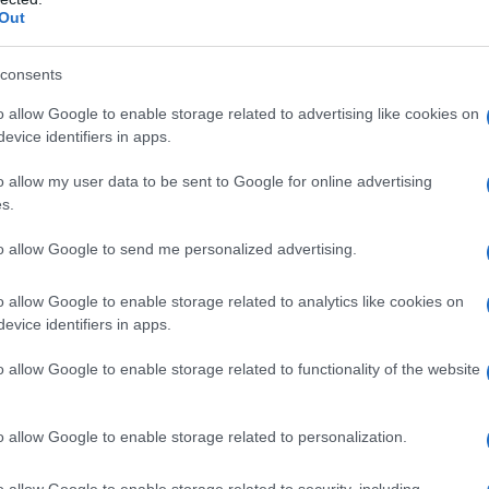
Out
consents
o allow Google to enable storage related to advertising like cookies on
evice identifiers in apps.
o allow my user data to be sent to Google for online advertising
Ευρωπαϊκό Κορασίδων Β' Κατηγορίας:
s.
Πρεμιέρα με νίκη για Δανία και Ισλανδία - Το
πανόραμα
to allow Google to send me personalized advertising.
o allow Google to enable storage related to analytics like cookies on
evice identifiers in apps.
o allow Google to enable storage related to functionality of the website
Ρεκόρ EBITDA στο α'
o allow Google to enable storage related to personalization.
 στα 550 εκατ. ευρώ
Χρηματοδότηση 8 εκατ.
 κέρδη 313 εκατ.
ευρώ σε 843 μέσα
o allow Google to enable storage related to security, including