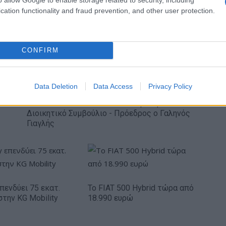
ενημέρωσης- Ξεκίνησε το
cation functionality and fraud prevention, and other user protection.
πενταετές πρόγραμμα
ενίσχυσης του Τύπου
CONFIRM
Data Deletion
Data Access
Privacy Policy
IAB Hellas: Νέα Διοικούσα Επιτροπή και νέο
Διοικητικό Συμβούλιο - Πρόεδρος ο Γαληνός
Γιαγλής
πενδύει 75 εκατ.
Το FIAT 500 Hybrid τώρα από
στην KG Mobility
18.990 ευρώ