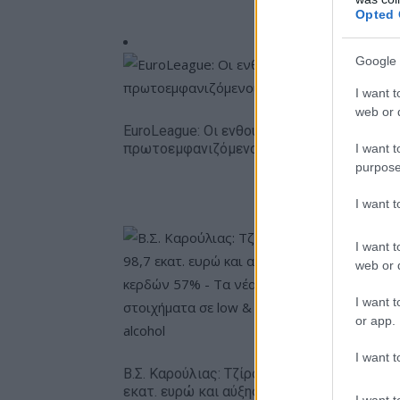
Opted 
Google 
I want t
web or d
EuroLeague: Οι ενθουσιώδεις
πρωτοεμφανιζόμενοι
I want t
purpose
I want 
I want t
web or d
I want t
or app.
Metlen: 
I want t
εξάμηνο,
Β.Σ. Καρούλιας: Τζίρος 98,7
– Καθαρά
εκατ. ευρώ και αύξηση
I want t