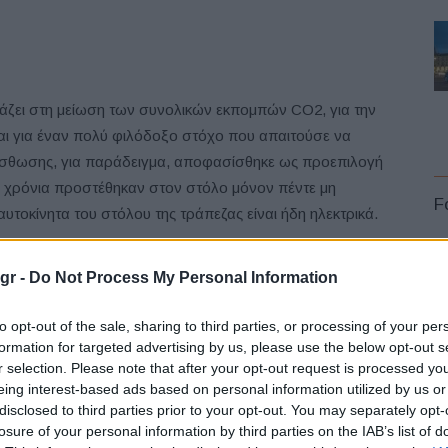
ιάζει στη μείωση των συνολικών εκπομπών CO2, για την
ιται για έναν πολύ φιλόδοξο στόχο που απαιτούσε να
 μίσθωσης, για παράδειγμα, αποφασίσθηκε ως προεπιλογή
δύο χρόνια προστέθηκαν στον στόλο μόνον πέντε μη
F
αυτοκίνητα του στόλου της τράπεζας είναι ήδη ηλεκτρικά.
μαντική αλλαγή, είναι σημαντικό να δίνετε το
gr -
Do Not Process My Personal Information
ίο η ανώτατη διοίκηση ήταν η πρώτη που υιοθέτησε τα
to opt-out of the sale, sharing to third parties, or processing of your per
formation for targeted advertising by us, please use the below opt-out s
L
r selection. Please note that after your opt-out request is processed y
ς
Alliander
ήταν άλλος ένας υποψήφιος φιναλίστ. Η
eing interest-based ads based on personal information utilized by us or
α είναι η μετάβαση στην ηλεκτροκίνηση.
disclosed to third parties prior to your opt-out. You may separately opt-
losure of your personal information by third parties on the IAB’s list of
ια HR & Facility της
Arup
, δήλωσε πως στόχος της ήταν