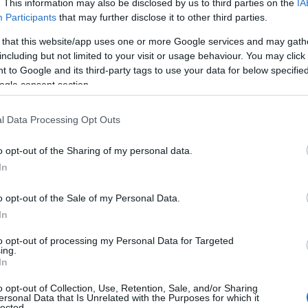
. This information may also be disclosed by us to third parties on the
IA
Participants
that may further disclose it to other third parties.
ότητας της εταιρείας της. Το έπραξε εισάγοντας
ιλαμβανομένης μιας κάρτας διαρκείας για μετακίνηση
 that this website/app uses one or more Google services and may gath
ισε, επίσης, πως είναι σημαντικό να παραμένεις
including but not limited to your visit or usage behaviour. You may click 
 to Google and its third-party tags to use your data for below specifi
ogle consent section.
 πως οι νέοι εργαζόμενοι πιστεύουν ότι τα εταιρικά
l Data Processing Opt Outs
ει πλέον”, δήλωσε η κ. Gieze.
o opt-out of the Sharing of my personal data.
υσιαστής αναπόλησε την τελευταία φορά που
In
ν από επτά χρόνια. Τα πράγματα έχουν αλλάξει πάρα
πραγματικά θεσπίζουν τα ηλεκτρικά αυτοκίνητα. Μια
o opt-out of the Sale of my Personal Data.
είο του Διευθυντή Κινητικότητας της Χρονιάς. Αντί αυτό
In
χθείσας προόδου, θα πρέπει να αποτελεί υπενθύμιση ότι
to opt-out of processing my Personal Data for Targeted
είς του στόλου και της κινητικότητας.
ing.
In
Brink, ο νικητής Arno Veenman και η φιναλίστ Tamara
o opt-out of Collection, Use, Retention, Sale, and/or Sharing
ersonal Data that Is Unrelated with the Purposes for which it
lected.