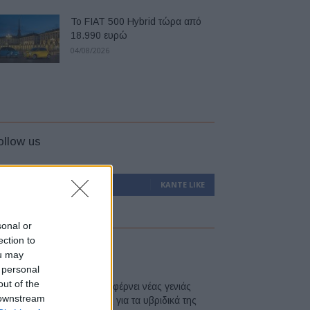
Το FIAT 500 Hybrid τώρα από
18.990 ευρώ
04/08/2026
ollow us
0
Υποστηρικτές
ΚΆΝΤΕ LIKE
sonal or
ection to
atest
ou may
 personal
out of the
Η Toyota φέρνει νέας γενιάς
 downstream
μπαταρίες για τα υβριδικά της