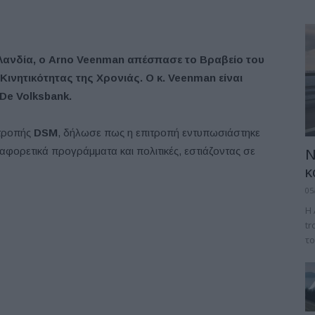
λανδία,
ο
Arno Veenman
απέσπασε
το
Βραβείο
του
Κινητικότητας
της
Χρονιάς
.
Ο κ.
Veenman
είναι
De
Volksbank
.
ιτροπής
DSM
, δήλωσε πως η επιτροπή εντυπωσιάστηκε
αφορετικά προγράμματα και πολιτικές, εστιάζοντας σε
Ν
κ
05
Η 
tr
το