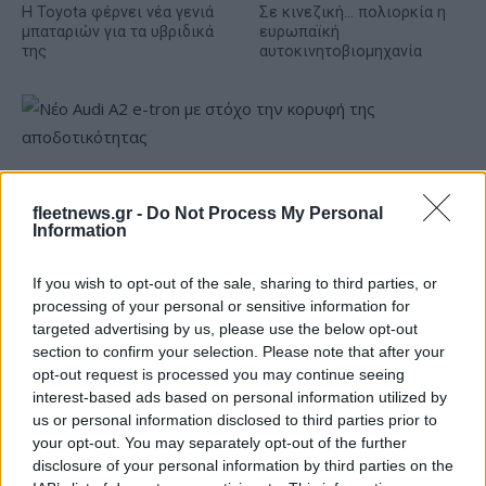
Η Toyota φέρνει νέα γενιά
Σε κινεζική… πολιορκία η
μπαταριών για τα υβριδικά
ευρωπαϊκή
της
αυτοκινητοβιομηχανία
Νέο Audi A2 e-tron με στόχο την κορυφή της
αποδοτικότητας
fleetnews.gr -
Do Not Process My Personal
Information
If you wish to opt-out of the sale, sharing to third parties, or
processing of your personal or sensitive information for
targeted advertising by us, please use the below opt-out
section to confirm your selection. Please note that after your
Γιαννακόπουλος: «Όταν σου
opt-out request is processed you may continue seeing
ρίχνουν μια πέτρα, τους
interest-based ads based on personal information utilized by
Ευρωπαϊκό Παίδων: Λύγισε
καταστρέφεις» (vid)
στην παράταση η Ελλάδα,
us or personal information disclosed to third parties prior to
96-86 από την Ισπανία (pics)
your opt-out. You may separately opt-out of the further
disclosure of your personal information by third parties on the