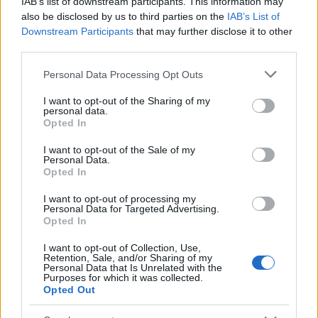
IAB’s list of downstream participants. This information may
also be disclosed by us to third parties on the
IAB’s List of
Downstream Participants
that may further disclose it to other
third parties.
ΕΛΣΤΑΤ: Στο 3,4% υποχώρησε ο πληθωρισμός τον Ιούλιο
Please note that this website/app uses one or more Google
Personal Data Processing Opt Outs
services and may gather and store information including but
not limited to your visit or usage behaviour. You may click to
I want to opt-out of the Sharing of my
personal data.
grant or deny consent to Google and its third-party tags to
Opted In
use your data for below specified purposes in below Google
consent section.
I want to opt-out of the Sale of my
Personal Data.
Opted In
Metlen: Ρεκόρ EBITDA στο
α' εξάμηνο, στα 550 εκατ.
I want to opt-out of processing my
Χρηματοδότηση 8 εκατ.
Personal Data for Targeted Advertising.
ευρώ – Καθαρά κέρδη 313
ευρώ σε 843 μέσα
Opted In
εκατ. ευρώ
ενημέρωσης- Ξεκίνησε το
πενταετές πρόγραμμα
I want to opt-out of Collection, Use,
ενίσχυσης του Τύπου
Retention, Sale, and/or Sharing of my
Personal Data that Is Unrelated with the
Purposes for which it was collected.
Opted Out