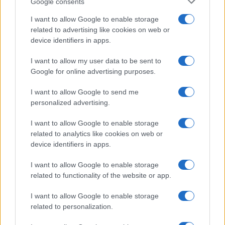
Google consents
Η Chery επενδύει 75 εκατ. δολάρια στην KG Mobility
I want to allow Google to enable storage
related to advertising like cookies on web or
device identifiers in apps.
I want to allow my user data to be sent to
Το FIAT 500 Hybrid τώρα
Google for online advertising purposes.
από 18.990 ευρώ
I want to allow Google to send me
personalized advertising.
Ατρόμητος και Novibet
συνεχίζουν μαζί: Ανανέωση
I want to allow Google to enable storage
της συνεργασίας τους μέχρι
related to analytics like cookies on web or
το 2028
device identifiers in apps.
I want to allow Google to enable storage
related to functionality of the website or app.
I want to allow Google to enable storage
18η συνεχόμενη χρονιά για τον ΟΤΕ στη διεθνή σειρά
related to personalization.
δεικτών FTSE4Good