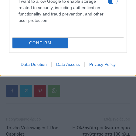
I want to allow Google to enable storage
related to security, including authentication
functionality and fraud prevention, and other
user protection.
Alpha Bank: Για πρώτη φορά το Αρχαίο Θέατρο Επιδαύρου
άνοιξε τις πύλες του σε όλους
CONFIRM
Data Deletion
Data Access
Privacy Policy
ΕΤΙΚΕΤΕΣ
Ελλάδα
Ταξινομήσεις νέων οχημάτων
Προηγούμενο άρθρο
Επόμενο άρθρο
Το νέο Volkswagen T-Roc
Η Ολλανδία μειώνει το όριο
Cabriolet
ταχύτητας στα 100 χλμ.