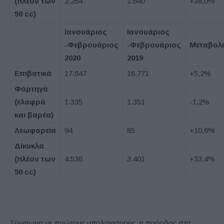
(πλέον των
2.264
1.640
+38,0%
50
cc
)
Ιανουάριος
Ιανουάριος
-Φεβρουάριος
-Φεβρουάριος
Μεταβολ
2020
2019
Επιβατικά
17.647
16.771
+5,2%
Φορτηγά
(ελαφρά
1.335
1.351
-1,2%
και βαρέα)
Λεωφορεία
94
85
+10,6%
Δίκυκλα
(πλέον των
4.538
3.401
+33,4%
50
cc
)
Σύμφωνα με πρώτους υπολογισμούς, η πρόοδος στα