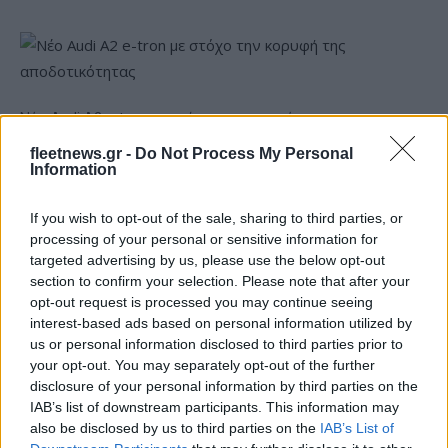
Νέο Audi A2 e-tron με στόχο την κορυφή της
αποδοτικότητας
fleetnews.gr -
Do Not Process My Personal
Information
If you wish to opt-out of the sale, sharing to third parties, or
processing of your personal or sensitive information for
targeted advertising by us, please use the below opt-out
section to confirm your selection. Please note that after your
«Ο Τζόελ Μπολομπόι θα
opt-out request is processed you may continue seeing
αγωνιστεί στη Βιλερμπάν τη
Εθνική Νεανίδων: Με τη
interest-based ads based on personal information utilized by
σεζόν 2026-27»
Βουλγαρία για τις θέσεις 5-
us or personal information disclosed to third parties prior to
8 του Ευρωμπάσκετ (live
your opt-out. You may separately opt-out of the further
stream)
disclosure of your personal information by third parties on the
IAB’s list of downstream participants. This information may
also be disclosed by us to third parties on the
IAB’s List of