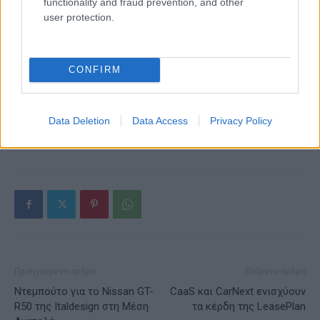
functionality and fraud prevention, and other
user protection.
Alpha Bank: Για πρώτη φορά το Αρχαίο Θέατρο Επιδαύρου
άνοιξε τις πύλες του σε όλους
CONFIRM
Data Deletion
Data Access
Privacy Policy
ΕΤΙΚΕΤΕΣ
EV
Nissan
εμβέλεια
Ηλεκτρικά οχήματα
Ηλεκτροκίνηση
Προηγούμενο άρθρο
Επόμενο άρθρο
Ντεμπούτο για το Nissan GT-
CaaS και CarNext ενισχύουν
R50 της Italdesign στη Μέση
τα κέρδη της LeasePlan