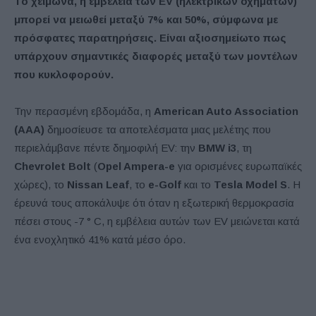
Το χειμώνα, η εμβέλεια των EV (ηλεκτρικών οχημάτων)
μπορεί να μειωθεί μεταξύ 7% και 50%, σύμφωνα με
πρόσφατες παρατηρήσεις. Είναι αξιοσημείωτο πως
υπάρχουν σημαντικές διαφορές μεταξύ των μοντέλων
που κυκλοφορούν.
Την περασμένη εβδομάδα, η
American Auto Association
(AAA)
δημοσίευσε τα αποτελέσματα μιας μελέτης που
περιελάμβανε πέντε δημοφιλή EV: την
BMW i3
, τη
Chevrolet Bolt
(
Opel Ampera-e
για ορισμένες ευρωπαϊκές
χώρες), το
Nissan Leaf
, το
e-Golf
και το
Tesla Model S
. Η
έρευνά τους αποκάλυψε ότι όταν η εξωτερική θερμοκρασία
πέσει στους -7 ° C, η εμβέλεια αυτών των EV μειώνεται κατά
ένα ενοχλητικό 41% κατά μέσο όρο.