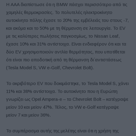
Η AAA διαπίστωσε ότι η BMW πάσχει περισσότερο από τις
χαμηλές θερμοκρασίες. Το πολυτελές ηλεκτροκίνητο
αυτοκίνητο πόλης έχασε το 20% της εμβέλειάς του στους -7,
και ακόμα και το 50% με τη θέρμανση σε λειτουργία. Το EV
με τις καλύτερες πωλήσεις παγκοσμίως, το Nissan Leaf,
έχασε 10% και 31% αντίστοιχα. Είναι ενδιαφέρον ότι και τα
δύο EV χρησιμοποιούν αντλία θερμότητας, που υποτίθεται
ότι είναι πιο αποδοτική από τη θέρμανση δι΄αντιστάσεως
(Tesla Model S, VW e-Golf, Chevrolet Bolt).
Το ακριβότερο EV που δοκιμάστηκε, το Tesla Model S, χάνει
11% και 38% αντίστοιχα. Το αυτοκίνητο που η Ευρώπη
γνωρίζει ως Opel Ampera-e – το Chevrolet Bolt – κατέγραψε
μείον 10 και μείον 47%. Τέλος, το VW e-Golf κατέγραψε
μείον 7 και μείον 36%.
Το συμπέρασμα αυτής της μελέτης είναι ότι η χρήση της