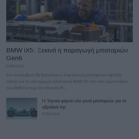
BMW iX5: Ξεκινά η παραγωγή μπαταριών
Gen6
03/08/2026
Τον Δεκέμβριο θα ξεκινήσει η παραγωγή μπαταριών υψηλής
τάσης για τη νέα αμιγώς ηλεκτρική BMW iX5 στο νέο εργοστάσιο
του BMW Group στο Woodruff....
Η Toyota φέρνει νέα γενιά μπαταριών για τα
υβριδικά της
07/08/2026