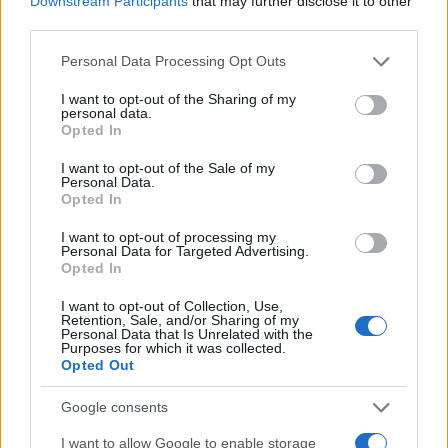
Downstream Participants
that may further disclose it to other
third parties.
ΕΛΣΤΑΤ: Στο 3,4% υποχώρησε ο πληθωρισμός τον Ιούλιο
Please note that this website/app uses one or more Google
Personal Data Processing Opt Outs
services and may gather and store information including but
not limited to your visit or usage behaviour. You may click to
I want to opt-out of the Sharing of my
personal data.
grant or deny consent to Google and its third-party tags to
Opted In
use your data for below specified purposes in below Google
consent section.
I want to opt-out of the Sale of my
Personal Data.
Opted In
Metlen: Ρεκόρ EBITDA στο
I want to opt-out of processing my
α' εξάμηνο, στα 550 εκατ.
Χρηματοδότηση 8 εκατ.
Personal Data for Targeted Advertising.
ευρώ – Καθαρά κέρδη 313
Opted In
ευρώ σε 843 μέσα
εκατ. ευρώ
ενημέρωσης- Ξεκίνησε το
πενταετές πρόγραμμα
I want to opt-out of Collection, Use,
Retention, Sale, and/or Sharing of my
ενίσχυσης του Τύπου
Personal Data that Is Unrelated with the
Purposes for which it was collected.
Opted Out
Google consents
Η Chery επενδύει 75 εκατ. δολάρια στην KG Mobility
I want to allow Google to enable storage