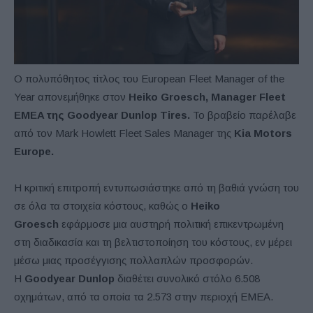
Ο πολυπόθητος τίτλος του European Fleet Manager of the
Year απονεμήθηκε στον
Heiko
Groesch
,
Manager
Fleet
EMEA
της
Goodyear
Dunlop
Tires
.
Το βραβείο παρέλαβε
από τον Mark Howlett Fleet Sales Manager της
Kia
Motors
Europe
.
Η κριτική επιτροπή εντυπωσιάστηκε από τη βαθιά γνώση του
σε όλα τα στοιχεία κόστους, καθώς ο
Heiko
Groesch
εφάρμοσε μια αυστηρή πολιτική επικεντρωμένη
στη διαδικασία και τη βελτιστοποίηση του κόστους, εν μέρει
μέσω μιας προσέγγισης πολλαπλών προσφορών.
Η
Goodyear
Dunlop
διαθέτει συνολικό στόλο 6.508
οχημάτων, από τα οποία τα 2.573 στην περιοχή ΕΜΕΑ.