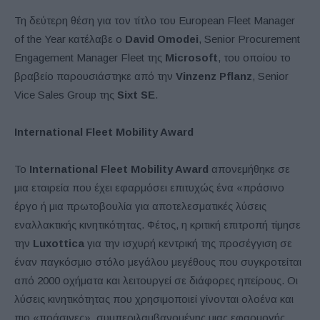
Τη δεύτερη θέση για τον τίτλο του European Fleet Manager
of the Year κατέλαβε ο
David Omodei
, Senior Procurement
Engagement Manager Fleet της
Microsoft
, του οποίου το
βραβείο παρουσιάστηκε από την
Vinzenz Pflanz
, Senior
Vice Sales Group της
Sixt SE
.
International Fleet Mobility Award
Το
International Fleet Mobility Award
απονεμήθηκε σε
μια εταιρεία που έχει εφαρμόσει επιτυχώς ένα «πράσινο
έργο ή μια πρωτοβουλία για αποτελεσματικές λύσεις
εναλλακτικής κινητικότητας. Φέτος, η κριτική επιτροπή τίμησε
την
Luxottica
για την ισχυρή κεντρική της προσέγγιση σε
έναν παγκόσμιο στόλο μεγάλου μεγέθους που συγκροτείται
από 2000 οχήματα και λειτουργεί σε διάφορες ηπείρους. Οι
λύσεις κινητικότητας που χρησιμοποιεί γίνονται ολοένα και
πιο «πράσινες», συμπεριλαμβανομένης μιας εφαρμογής