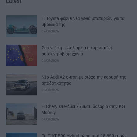
Latest
Η Toyota φέρνει νέα γενιά μπαταριών για τα
υβριδικά της
07/08/2026
Σε κινεζική… πολιορκία η ευρωπαϊκή
αυτοκινητοβιομηχανία
06/08/2026
Νέο Audi A2 e-tron με στόχο την κορυφή της
αποδοτικότητας
05/08/2026
Η Chery επενδύει 75 εκατ. δολάρια στην KG
Mobility
04/08/2026
Το FIAT 500 Hybrid τώρα από 18.990 ευρώ