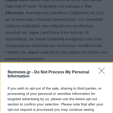
Fleet Hall of Fame. Το βραβείο του απένειμε ο
Tim
Albertsen
, Αναπληρωτής Διευθύνων Σύμβουλος της ALD
για τις καινοτόμες υπηρεσίες κινητικότητας. Ο κ. Dransfield
επέδωσε το βραβείο που επιβράβευσε την ιδιαίτερη
προσοχή της Jaguar Land Rover στον πελάτη. Οι
προσπάθειές του Simon Dransfield συνέβαλαν στην άνευ
προηγουμένου ανάπτυξη των πωλήσεων, τοποθετώντας
σταθερά την Jaguar Land Rover στον χάρτη του στόλου των
εταιρικών αυτοκινήτων.
International Fleet Industry Award
fleetnews.gr -
Do Not Process My Personal
Information
Τα τρία International Fleet Industry Awards παρουσιάστηκαν
If you wish to opt-out of the sale, sharing to third parties, or
από τον
Bertrand Donck
, Διευθύνοντα Σύμβουλο της
processing of your personal or sensitive information for
Macadam
. Το πρώτο βραβείο απονεμήθηκε στην
Athlon
targeted advertising by us, please use the below opt-out
section to confirm your selection. Please note that after your
και το
ChangeMyCar
, για το “
Tinder of car leasing
“. Το
opt-out request is processed you may continue seeing
δεύτερο βραβείο απονεμήθηκε στην
LeasePlan
για το