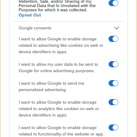
Retention, Sale, and/or Sharing of my
Personal Data that Is Unrelated with the
Purposes for which it was collected.
Εθνική Παίδων: Κόντρα στο Ισραήλ για την πρώτη νίκη στο
Opted Out
Ευρωμπάσκετ U16 (live stream)
Google consents
I want to allow Google to enable storage
related to advertising like cookies on web or
device identifiers in apps.
I want to allow my user data to be sent to
Εθνική Κορασίδων:
Fourlis: Συμφωνία για την
Google for online advertising purposes.
Απέναντι στη Δανία για το
πώληση συμμετοχής στο
2/2 στο Ευρωμπάσκετ (live
Sofia South Ring Mall έναντι
I want to allow Google to send me
stream)
49,35 εκατ. ευρώ
personalized advertising.
I want to allow Google to enable storage
related to analytics like cookies on web or
device identifiers in apps.
Β.Σ. Καρούλιας: Τζίρος 98,7 εκατ. ευρώ και αύξηση κερδών
I want to allow Google to enable storage
57% - Τα νέα στοιχήματα σε low & non alcohol
related to functionality of the website or app.