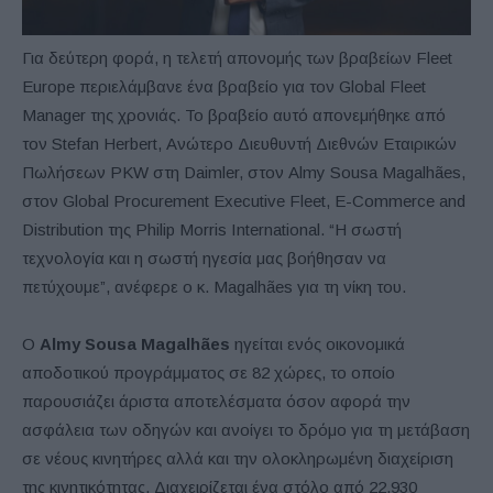
Για δεύτερη φορά, η τελετή απονομής των βραβείων Fleet
Europe περιελάμβανε ένα βραβείο για τον Global Fleet
Manager της χρονιάς. Το βραβείο αυτό απονεμήθηκε από
τον Stefan Herbert, Ανώτερο Διευθυντή Διεθνών Εταιρικών
Πωλήσεων PKW στη Daimler, στον Almy Sousa Magalhães,
στον Global Procurement Executive Fleet, E-Commerce and
Distribution της Philip Morris International. “Η σωστή
τεχνολογία και η σωστή ηγεσία μας βοήθησαν να
πετύχουμε”, ανέφερε ο κ. Magalhães για τη νίκη του.
Ο
Almy
Sousa
Magalh
ã
es
ηγείται ενός οικονομικά
αποδοτικού προγράμματος σε 82 χώρες, το οποίο
παρουσιάζει άριστα αποτελέσματα όσον αφορά την
ασφάλεια των οδηγών και ανοίγει το δρόμο για τη μετάβαση
σε νέους κινητήρες αλλά και την ολοκληρωμένη διαχείριση
της κινητικότητας. Διαχειρίζεται ένα στόλο από 22.930