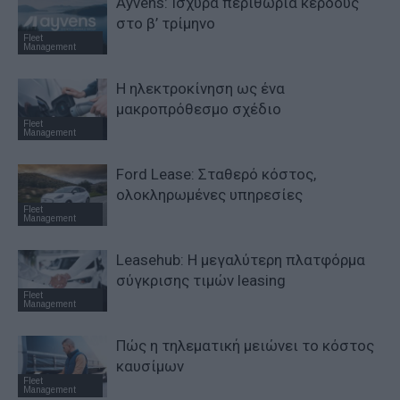
Ayvens: Iσχυρά περιθώρια κέρδους
στο β’ τρίμηνο
Fleet
Management
Η ηλεκτροκίνηση ως ένα
μακροπρόθεσμο σχέδιο
Fleet
Management
Ford Lease: Σταθερό κόστος,
ολοκληρωμένες υπηρεσίες
Fleet
Management
Leasehub: Η μεγαλύτερη πλατφόρμα
σύγκρισης τιμών leasing
Fleet
Management
Πώς η τηλεματική μειώνει το κόστος
καυσίμων
Fleet
Management