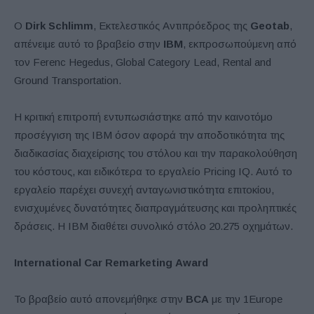
Ο
Dirk Schlimm
, Εκτελεστικός Αντιπρόεδρος της
Geotab
,
απένειμε αυτό το βραβείο στην
IBM
, εκπροσωπούμενη από
τον Ferenc Hegedus, Global Category Lead, Rental and
Ground Transportation.
Η κριτική επιτροπή εντυπωσιάστηκε από την καινοτόμο
προσέγγιση της IBM όσον αφορά την αποδοτικότητα της
διαδικασίας διαχείρισης του στόλου και την παρακολούθηση
του κόστους, και ειδικότερα το εργαλείο Pricing IQ. Αυτό το
εργαλείο παρέχει συνεχή ανταγωνιστικότητα επιτοκίου,
ενισχυμένες δυνατότητες διαπραγμάτευσης και προληπτικές
δράσεις. Η IBM διαθέτει συνολικό στόλο 20.275 οχημάτων.
International
Car
Remarketing
Award
Το βραβείο αυτό απονεμήθηκε στην
BCA
με την 1Europe