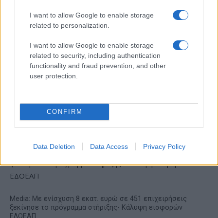
I want to allow Google to enable storage
related to personalization.
I want to allow Google to enable storage
related to security, including authentication
functionality and fraud prevention, and other
user protection.
Deloitte Ελλάδος:
ΣΚΑΪ: Ολοκληρώθηκε η
Χρηματοοικονομικός
θητεία του Γρηγόρη
σύμβουλος της ΔΕΗ για την
Δημητριάδη - Ο Γιάννης
CONFIRM
είσοδο στην πολωνική
Αλαφούζος επιστρέφει στη
αγορά ενέργειας
θέση του CEO
Data Deletion
Data Access
Privacy Policy
Media: Με ενίσχυση 8 εκατ. ευρώ σε 451 επιχειρήσεις
ξεκίνησε το πρόγραμμα στήριξης- Κάλυψη εισφορών
ΕΔΟΕΑΠ