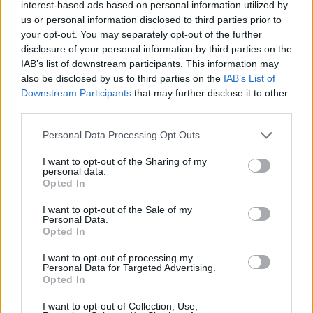
interest-based ads based on personal information utilized by
πρόγραμμα
LeasePlan Electric
και το τρίτο στην
ALD
us or personal information disclosed to third parties prior to
Automotive
για την
ALD Car Sharing
.
your opt-out. You may separately opt-out of the further
disclosure of your personal information by third parties on the
IAB’s list of downstream participants. This information may
Smart Mobility Start-Up of the Year
also be disclosed by us to third parties on the
IAB’s List of
Downstream Participants
that may further disclose it to other
Το πρώτο βραβείο
Mobile Start of the Year
απονεμήθηκε
third parties.
στη
Fixico
από τον
Amar Gupta
, VP Sales και Strategic
Please note that this website/app uses one or more Google
Personal Data Processing Opt Outs
Alliances της
AutoFacets
. Ο
Erik Maes
, Γενικός
services and may gather and store information including but
Διευθυντής της
Renta Solutions
απένειμε το δεύτερο
not limited to your visit or usage behaviour. You may click to
I want to opt-out of the Sharing of my
personal data.
grant or deny consent to Google and its third-party tags to
βραβείο στο
AppyParking
και το τρίτο βραβείο
Opted In
use your data for below specified purposes in below Google
απονεμήθηκε στην
Bestmile
από τον
Stuart Donnelly
,
consent section.
I want to opt-out of the Sale of my
Διευθύνοντα Σύμβουλο Διεθνών Πωλήσεων Βόρειας
Personal Data.
Ευρώπης και ΗΠΑ της
Sixt SE
.
Opted In
I want to opt-out of processing my
Personal Data for Targeted Advertising.
Opted In
I want to opt-out of Collection, Use,