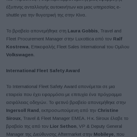
έξυπνης ανταλλαγής αυτοκινήτων και μιας υπηρεσίας e-
shuttle για την θυγατρική της στην Κίνα.
Το βραβείο απονεμήθηκε στη
Laura Gobbis
, Travel and
Fleet Procurement Manager στην Luxottica από τον
Ralf
Kostrewa
, Επικεφαλής Fleet Sales International του Ομίλου
Volkswagen
.
International Fleet Safety Award
Το International Fleet Safety Award απονέμεται σε μια
εταιρεία που έχει εφαρμόσει με επιτυχία ένα πρόγραμμα
ασφάλειας οδηγών. Το φετινό βραβείο απονεμήθηκε στην
Ingersoll Rand
, εκπροσωπούμενη από την
Christine
Siroux
, Travel & Fleet Manager EMEA. Η κ. Siroux έλαβε το
βραβείο της από τον
Lior Sethon
, VP & Deputy General
Manager της Διεύθυνσης Aftermarket στην
Mobileye
, που