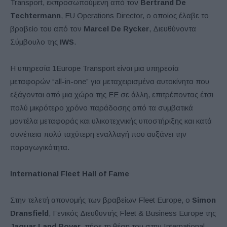
Transport, εκπροσωπούμενη από τον
Bertrand De
Techtermann
, EU Operations Director, ο οποίος έλαβε το
βραβείο του από τον
Marcel De Rycker
, Διευθύνοντα
Σύμβουλο της
IWS
.
Η υπηρεσία 1Europe Transport είναι μια υπηρεσία
μεταφορών “all-in-one” για μεταχειρισμένα αυτοκίνητα που
εξάγονται από μια χώρα της ΕΕ σε άλλη, επιτρέποντας έτσι
πολύ μικρότερο χρόνο παράδοσης από τα συμβατικά
μοντέλα μεταφοράς και υλικοτεχνικής υποστήριξης και κατά
συνέπεια πολύ ταχύτερη εναλλαγή που αυξάνει την
παραγωγικότητα.
International Fleet Hall of Fame
Στην τελετή απονομής των βραβείων Fleet Europe, ο
Simon
Dransfield
, Γενικός Διευθυντής Fleet & Business Europe της
Jaguar Land Rover
, πήρε τη θέση του στην International