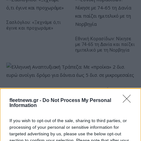
Σασλόγλου: «Ξεχνάμε ό,τι
έγινε και προχωράμε»
Εθνική Κορασίδων: Νίκησε
με 74-65 τη Δανία και παίζει
ημιτελικό με τη Νορβηγία
Ελληνική Αναπτυξιακή Τράπεζα: Με «προίκα» 2 δισ. ευρώ
ανοίγει δρόμο για δάνεια έως 5 δισ. σε μικρομεσαίες
fleetnews.gr -
Do Not Process My Personal
Information
If you wish to opt-out of the sale, sharing to third parties, or
processing of your personal or sensitive information for
targeted advertising by us, please use the below opt-out
section to confirm your selection. Please note that after your