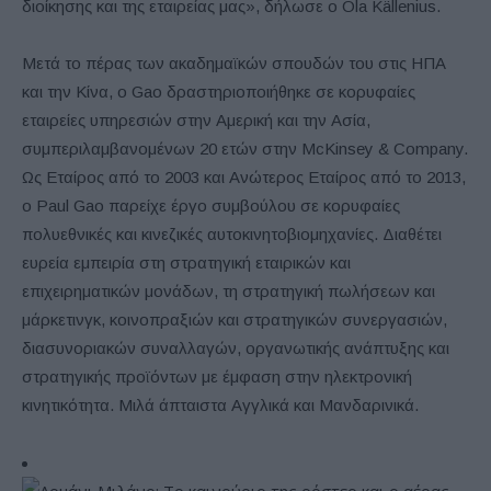
διοίκησης και της εταιρείας μας», δήλωσε ο Ola Källenius.
Μετά το πέρας των ακαδημαϊκών σπουδών του στις ΗΠΑ
και την Κίνα, ο Gao δραστηριοποιήθηκε σε κορυφαίες
εταιρείες υπηρεσιών στην Αμερική και την Ασία,
συμπεριλαμβανομένων 20 ετών στην McKinsey & Company.
Ως Εταίρος από το 2003 και Ανώτερος Εταίρος από το 2013,
ο Paul Gao παρείχε έργο συμβούλου σε κορυφαίες
πολυεθνικές και κινεζικές αυτοκινητοβιομηχανίες. Διαθέτει
ευρεία εμπειρία στη στρατηγική εταιρικών και
επιχειρηματικών μονάδων, τη στρατηγική πωλήσεων και
μάρκετινγκ, κοινοπραξιών και στρατηγικών συνεργασιών,
διασυνοριακών συναλλαγών, οργανωτικής ανάπτυξης και
στρατηγικής προϊόντων με έμφαση στην ηλεκτρονική
κινητικότητα. Μιλά άπταιστα Αγγλικά και Μανδαρινικά.