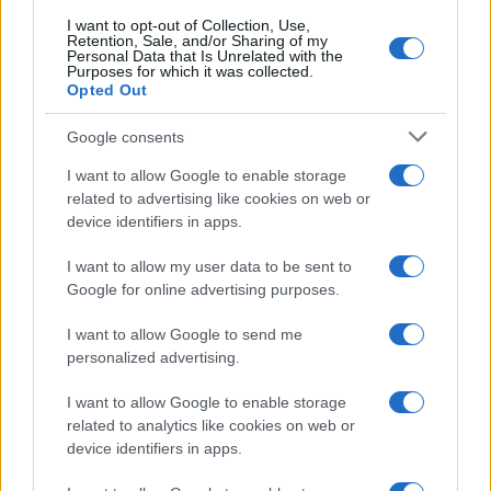
συνεχίζουν μαζί: Ανανέωση
της συνεργασίας τους μέχρι
I want to opt-out of Collection, Use,
Retention, Sale, and/or Sharing of my
το 2028
Personal Data that Is Unrelated with the
Purposes for which it was collected.
Opted Out
Google consents
I want to allow Google to enable storage
18η συνεχόμενη χρονιά για τον ΟΤΕ στη διεθνή σειρά
related to advertising like cookies on web or
δεικτών FTSE4Good
device identifiers in apps.
I want to allow my user data to be sent to
Google for online advertising purposes.
I want to allow Google to send me
Alpha Bank: Για πρώτη φορά το Αρχαίο Θέατρο Επιδαύρου
personalized advertising.
άνοιξε τις πύλες του σε όλους
I want to allow Google to enable storage
related to analytics like cookies on web or
device identifiers in apps.
ΕΤΙΚΕΤΕΣ
Mercedes-Benz Group
Γερμανία
Ευρώπη