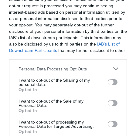
opt-out request is processed you may continue seeing
interest-based ads based on personal information utilized by
Β.Σ. Καρούλιας: Τζίρος 98,7
Deloitte Ελλάδος:
us or personal information disclosed to third parties prior to
εκατ. ευρώ και αύξηση
Χρηματοοικονομικός
your opt-out. You may separately opt-out of the further
κερδών 57% - Τα νέα
σύμβουλος της ΔΕΗ για την
disclosure of your personal information by third parties on the
στοιχήματα σε low & non
είσοδο στην πολωνική
IAB’s list of downstream participants. This information may
alcohol
αγορά ενέργειας
also be disclosed by us to third parties on the
IAB’s List of
Downstream Participants
that may further disclose it to other
third parties.
Please note that this website/app uses one or more Google
Personal Data Processing Opt Outs
Η Chery επενδύει 75 εκατ. δολάρια στην KG Mobility
services and may gather and store information including but
not limited to your visit or usage behaviour. You may click to
I want to opt-out of the Sharing of my
personal data.
grant or deny consent to Google and its third-party tags to
Opted In
use your data for below specified purposes in below Google
consent section.
I want to opt-out of the Sale of my
Personal Data.
Το FIAT 500 Hybrid τώρα
Opted In
από 18.990 ευρώ
I want to opt-out of processing my
Personal Data for Targeted Advertising.
Opted In
Ατρόμητος και Novibet