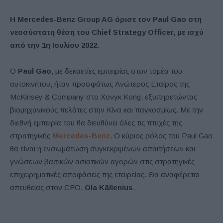
Η Mercedes-Benz Group AG όρισε τον Paul Gao στη
νεοσύστατη θέση του Chief Strategy Officer, με ισχύ
από την 1η Ιουλίου 2022.
Ο
Paul Gao
, με δεκαετίες εμπειρίας στον τομέα του
αυτοκινήτου, ήταν προσφάτως Ανώτερος Εταίρος της
McKinsey & Company στο Χονγκ Kong, εξυπηρετώντας
βιομηχανικούς πελάτες στην Κίνα και παγκοσμίως. Με την
διεθνή εμπειρία του θα διευθύνει όλες τις πτυχές της
στρατηγικής
Mercedes-Benz
. Ο κύριος ρόλος του Paul Gao
θα είναι η ενσωμάτωση συγκεκριμένων απαιτήσεων και
γνώσεων βασικών ασιατικών αγορών στις στρατηγικές
επιχειρηματικές αποφάσεις της εταιρείας. Θα αναφέρεται
απευθείας στον CEO,
Ola Källenius
.