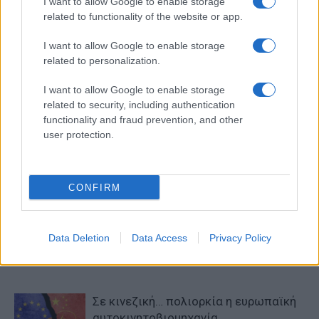
I want to allow Google to enable storage
Στρατηγική
related to functionality of the website or app.
I want to allow Google to enable storage
related to personalization.
I want to allow Google to enable storage
related to security, including authentication
functionality and fraud prevention, and other
user protection.
Προηγούμενο άρθρο
Επόμενο άρθρο
Hispano Suiza Carmen: η
BMW Σειρά 7: Έναρξη
επιστροφή ενός θρύλου
παραγωγής στο Dingolfing
CONFIRM
ΠΑΡΟΜΟΙΑ ΑΡΘΡΑ
Data Deletion
Data Access
Privacy Policy
ΠΕΡΙΣΣΟΤΕΡΑ ΑΠΟ ΤΟΝ ΔΗΜΙΟΥΡΓΟ
Σε κινεζική… πολιορκία η ευρωπαϊκή
αυτοκινητοβιομηχανία