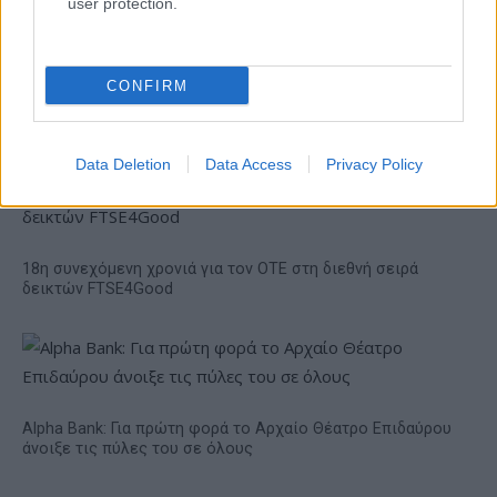
από 18.990 ευρώ
user protection.
Ατρόμητος και Novibet
CONFIRM
συνεχίζουν μαζί: Ανανέωση
της συνεργασίας τους μέχρι
το 2028
Data Deletion
Data Access
Privacy Policy
18η συνεχόμενη χρονιά για τον ΟΤΕ στη διεθνή σειρά
δεικτών FTSE4Good
Alpha Bank: Για πρώτη φορά το Αρχαίο Θέατρο Επιδαύρου
άνοιξε τις πύλες του σε όλους