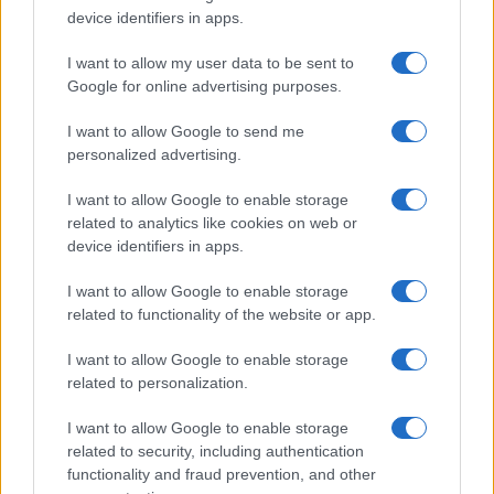
device identifiers in apps.
I want to allow my user data to be sent to
Google for online advertising purposes.
Metlen: Ρεκόρ EBITDA στο
I want to allow Google to send me
α' εξάμηνο, στα 550 εκατ.
Χρηματοδότηση 8 εκατ.
personalized advertising.
ευρώ – Καθαρά κέρδη 313
ευρώ σε 843 μέσα
εκατ. ευρώ
ενημέρωσης- Ξεκίνησε το
I want to allow Google to enable storage
πενταετές πρόγραμμα
related to analytics like cookies on web or
ενίσχυσης του Τύπου
device identifiers in apps.
I want to allow Google to enable storage
related to functionality of the website or app.
Η Chery επενδύει 75 εκατ. δολάρια στην KG Mobility
I want to allow Google to enable storage
related to personalization.
I want to allow Google to enable storage
related to security, including authentication
functionality and fraud prevention, and other
Το FIAT 500 Hybrid τώρα