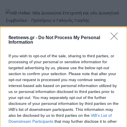
IAB Hellas: Νέα Διοικούσα Επιτροπή και νέο Διοικητικό
fleetnews.gr -
Do Not Process My Personal
Συμβούλιο - Πρόεδρος ο Γαληνός Γιαγλής
Information
If you wish to opt-out of the sale, sharing to third parties, or
processing of your personal or sensitive information for
targeted advertising by us, please use the below opt-out
section to confirm your selection. Please note that after your
opt-out request is processed you may continue seeing
Η Toyota φέρνει νέα γενιά
Σε κινεζική… πολιορκία η
interest-based ads based on personal information utilized by
μπαταριών για τα υβριδικά
ευρωπαϊκή
us or personal information disclosed to third parties prior to
της
αυτοκινητοβιομηχανία
your opt-out. You may separately opt-out of the further
disclosure of your personal information by third parties on the
IAB’s list of downstream participants. This information may
also be disclosed by us to third parties on the
IAB’s List of
Downstream Participants
that may further disclose it to other