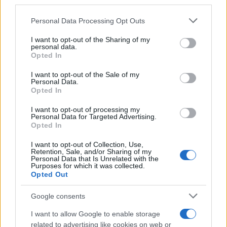
third parties.
Νέο Audi A2 e-tron με στόχο την κορυφή της
αποδοτικότητας
Please note that this website/app uses one or more Google
Personal Data Processing Opt Outs
services and may gather and store information including but
not limited to your visit or usage behaviour. You may click to
I want to opt-out of the Sharing of my
personal data.
grant or deny consent to Google and its third-party tags to
Opted In
use your data for below specified purposes in below Google
consent section.
Μασλαρινός: «Χάσαμε το
I want to opt-out of the Sale of my
Personal Data.
μυαλό μας»
Opted In
Εθνική Νεανίδων: Με τη
Βουλγαρία για τις θέσεις 5-
I want to opt-out of processing my
Personal Data for Targeted Advertising.
8 του Ευρωμπάσκετ (live
Opted In
stream)
I want to opt-out of Collection, Use,
Retention, Sale, and/or Sharing of my
Personal Data that Is Unrelated with the
Purposes for which it was collected.
Opted Out
ΕΛΣΤΑΤ: Στο 3,4% υποχώρησε ο πληθωρισμός τον Ιούλιο
Google consents
I want to allow Google to enable storage
related to advertising like cookies on web or