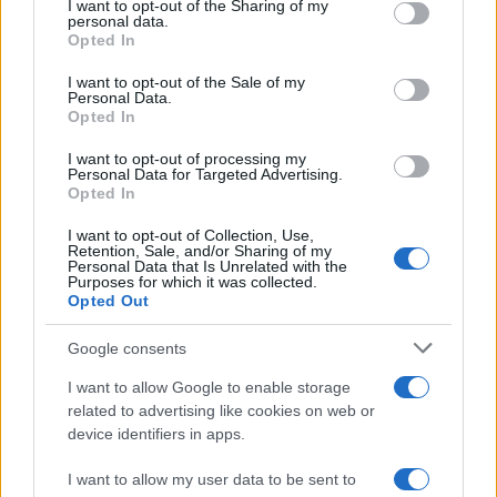
not limited to your visit or usage behaviour. You may click to
I want to opt-out of the Sharing of my
personal data.
grant or deny consent to Google and its third-party tags to
Opted In
use your data for below specified purposes in below Google
consent section.
I want to opt-out of the Sale of my
Alpha Bank: Για πρώτη φορά το Αρχαίο Θέατρο Επιδαύρου
Personal Data.
άνοιξε τις πύλες του σε όλους
Opted In
I want to opt-out of processing my
Personal Data for Targeted Advertising.
Opted In
I want to opt-out of Collection, Use,
ESG Report 2025: Πώς η ΑΒ Βασιλόπουλος μετατρέπει τη
Retention, Sale, and/or Sharing of my
Personal Data that Is Unrelated with the
βιωσιμότητα σε καθημερινή πράξη
Purposes for which it was collected.
Opted Out
Google consents
ΕΤΙΚΕΤΕΣ
Jan Ptacek
LCV
Renault
I want to allow Google to enable storage
related to advertising like cookies on web or
device identifiers in apps.
I want to allow my user data to be sent to