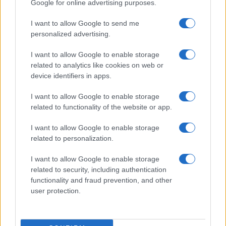
Google for online advertising purposes.
I want to allow Google to send me
personalized advertising.
Προηγούμενο άρθρο
Επόμενο άρθρο
ΕΕ: Ενίσχυση του
FREENOW: Επικεφαλής
I want to allow Google to enable storage
ανανεώσιμου υδρογόνου – 15
marketing o Tony Fletcher
related to analytics like cookies on web or
έργα για χρηματοδότηση €1
device identifiers in apps.
δις
I want to allow Google to enable storage
related to functionality of the website or app.
ΠΑΡΟΜΟΙΑ ΑΡΘΡΑ
I want to allow Google to enable storage
related to personalization.
ΠΕΡΙΣΣΟΤΕΡΑ ΑΠΟ ΤΟΝ ΔΗΜΙΟΥΡΓΟ
I want to allow Google to enable storage
related to security, including authentication
Τα van της Stellantis αποκτούν νέα
functionality and fraud prevention, and other
πολυχρηστική έκδοση
user protection.
LCV