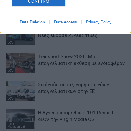
Ford Pro: Προληπτική συντήρηση με
CONFIRM
δεδομένα πραγματικού χρόνου
LCV
Data Deletion
Data Access
Privacy Policy
Mercedes-Benz Vans ERGON Edition:
Νέες εκδόσεις, νέες τιμές
LCV
Transport Show 2026: Μια
επαγγελματική έκθεση με ενδιαφέρον
LCV
Σε άνοδο οι ταξινομήσεις νέων
επαγγελματικών στην ΕΕ
LCV
Η Ayvens προμηθεύει 101 Renault
eLCV την Virgin Media O2
Fleet
Management