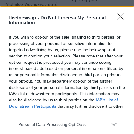
Viohalco: Αυξημένος κατά
14% ο τζίρος στο α'
εξάμηνο, στα 4,3 δισ. ευρώ
fleetnews.gr -
Do Not Process My Personal
– Στα 446 εκατ. ευρώ τα
Information
EBITDA
If you wish to opt-out of the sale, sharing to third parties, or
processing of your personal or sensitive information for
targeted advertising by us, please use the below opt-out
section to confirm your selection. Please note that after your
opt-out request is processed you may continue seeing
Η συμφωνία Arval-Athlon αναδιαμορφώνει την αγορά leasing
interest-based ads based on personal information utilized by
us or personal information disclosed to third parties prior to
your opt-out. You may separately opt-out of the further
disclosure of your personal information by third parties on the
IAB’s list of downstream participants. This information may
also be disclosed by us to third parties on the
IAB’s List of
VW: Η δύσκολη εξίσωση
Downstream Participants
that may further disclose it to other
της αναδιάρθρωσης
18η συνεχόμενη χρονιά για
third parties.
τον ΟΤΕ στη διεθνή σειρά
δεικτών FTSE4Good
Please note that this website/app uses one or more Google
Personal Data Processing Opt Outs
services and may gather and store information including but