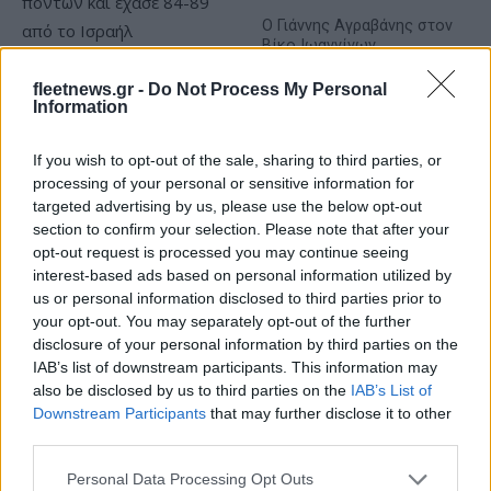
Ο Γιάννης Αγραβάνης στον
Βίκο Ιωαννίνων
Εθνική Παίδων: Απώλεσε
fleetnews.gr -
Do Not Process My Personal
προβάδισμα 13 πόντων και
Information
έχασε 84-89 από το Ισραήλ
If you wish to opt-out of the sale, sharing to third parties, or
processing of your personal or sensitive information for
targeted advertising by us, please use the below opt-out
section to confirm your selection. Please note that after your
opt-out request is processed you may continue seeing
Ελληνική Αναπτυξιακή Τράπεζα: Με «προίκα» 2 δισ. ευρώ
interest-based ads based on personal information utilized by
ανοίγει δρόμο για δάνεια έως 5 δισ. σε μικρομεσαίες
us or personal information disclosed to third parties prior to
your opt-out. You may separately opt-out of the further
disclosure of your personal information by third parties on the
IAB’s list of downstream participants. This information may
also be disclosed by us to third parties on the
IAB’s List of
Downstream Participants
that may further disclose it to other
third parties.
Please note that this website/app uses one or more Google
Personal Data Processing Opt Outs