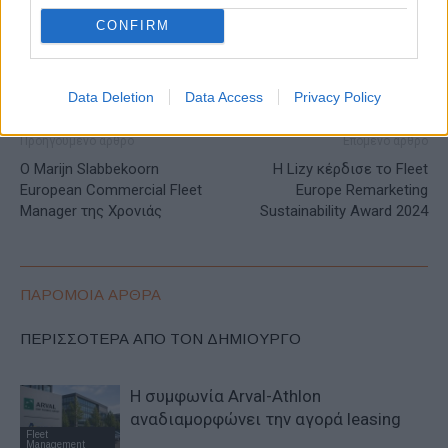
CONFIRM
Data Deletion
Data Access
Privacy Policy
Προηγούμενο άρθρο
Επόμενο άρθρο
Ο Marijn Slabbekoorn
Η Lizy κέρδισε το Fleet
European Commercial Fleet
Europe Remarketing
Manager της Χρονιάς
Sustainability Award 2024
ΠΑΡΟΜΟΙΑ ΑΡΘΡΑ
ΠΕΡΙΣΣΟΤΕΡΑ ΑΠΟ ΤΟΝ ΔΗΜΙΟΥΡΓΟ
Η συμφωνία Arval-Athlon
αναδιαμορφώνει την αγορά leasing
Fleet
Management