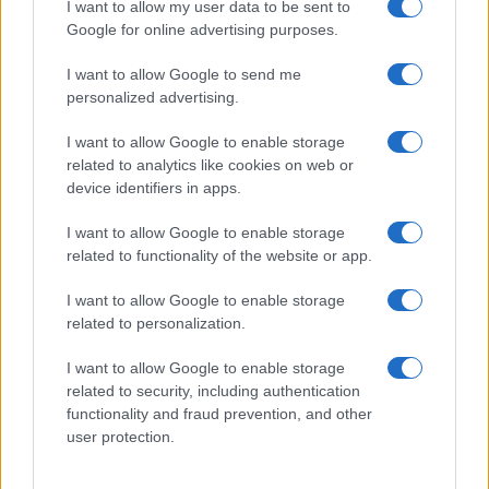
I want to allow my user data to be sent to
Google for online advertising purposes.
I want to allow Google to send me
personalized advertising.
18η συνεχόμενη χρονιά για τον ΟΤΕ στη διεθνή σειρά
I want to allow Google to enable storage
δεικτών FTSE4Good
related to analytics like cookies on web or
device identifiers in apps.
I want to allow Google to enable storage
related to functionality of the website or app.
Alpha Bank: Για πρώτη φορά το Αρχαίο Θέατρο Επιδαύρου
I want to allow Google to enable storage
άνοιξε τις πύλες του σε όλους
related to personalization.
I want to allow Google to enable storage
related to security, including authentication
functionality and fraud prevention, and other
ΕΤΙΚΕΤΕΣ
Arval
Fleet Europe Awards
user protection.
Fleet Europe Awards 2024
Fleet Europe Days
Ευρώπη