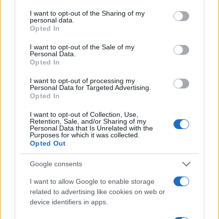
services and may gather and store information including but
Β.Σ. Καρούλιας: Τζίρος 98,7
Deloitte Ελλάδος:
not limited to your visit or usage behaviour. You may click to
I want to opt-out of the Sharing of my
εκατ. ευρώ και αύξηση
Χρηματοοικονομικός
personal data.
κερδών 57% - Τα νέα
σύμβουλος της ΔΕΗ για την
grant or deny consent to Google and its third-party tags to
Opted In
στοιχήματα σε low & non
είσοδο στην πολωνική
use your data for below specified purposes in below Google
alcohol
αγορά ενέργειας
consent section.
I want to opt-out of the Sale of my
Personal Data.
Opted In
I want to opt-out of processing my
Personal Data for Targeted Advertising.
Η Chery επενδύει 75 εκατ. δολάρια στην KG Mobility
Opted In
I want to opt-out of Collection, Use,
Retention, Sale, and/or Sharing of my
Personal Data that Is Unrelated with the
Purposes for which it was collected.
Opted Out
Το FIAT 500 Hybrid τώρα
από 18.990 ευρώ
Google consents
I want to allow Google to enable storage
Ατρόμητος και Novibet
related to advertising like cookies on web or
συνεχίζουν μαζί: Ανανέωση
device identifiers in apps.
της συνεργασίας τους μέχρι
το 2028