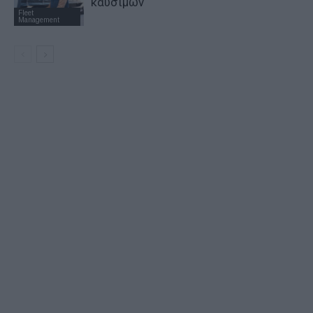
καυσίμων
Fleet
Management