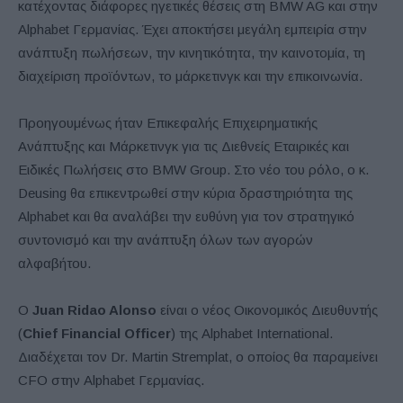
κατέχοντας διάφορες ηγετικές θέσεις στη BMW AG και στην
Alphabet Γερμανίας. Έχει αποκτήσει μεγάλη εμπειρία στην
ανάπτυξη πωλήσεων, την κινητικότητα, την καινοτομία, τη
διαχείριση προϊόντων, το μάρκετινγκ και την επικοινωνία.
Προηγουμένως ήταν Επικεφαλής Επιχειρηματικής
Ανάπτυξης και Μάρκετινγκ για τις Διεθνείς Εταιρικές και
Ειδικές Πωλήσεις στο BMW Group. Στο νέο του ρόλο, ο κ.
Deusing θα επικεντρωθεί στην κύρια δραστηριότητα της
Alphabet και θα αναλάβει την ευθύνη για τον στρατηγικό
συντονισμό και την ανάπτυξη όλων των αγορών
αλφαβήτου.
Ο
Juan Ridao Alonso
είναι ο νέος Οικονομικός Διευθυντής
(
Chief Financial Officer
) της Alphabet International.
Διαδέχεται τον Dr. Martin Stremplat, ο οποίος θα παραμείνει
CFO στην Alphabet Γερμανίας.