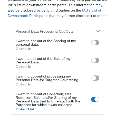
IAB’s list of downstream participants. This information may
also be disclosed by us to third parties on the
IAB’s List of
Downstream Participants
that may further disclose it to other
Η συμφωνία Arval-Athlon αναδιαμορφώνει την αγορά leasing
third parties.
Please note that this website/app uses one or more Google
Personal Data Processing Opt Outs
services and may gather and store information including but
not limited to your visit or usage behaviour. You may click to
I want to opt-out of the Sharing of my
personal data.
grant or deny consent to Google and its third-party tags to
Opted In
VW: Η δύσκολη εξίσωση
use your data for below specified purposes in below Google
της αναδιάρθρωσης
18η συνεχόμενη χρονιά για
consent section.
I want to opt-out of the Sale of my
τον ΟΤΕ στη διεθνή σειρά
Personal Data.
δεικτών FTSE4Good
Opted In
I want to opt-out of processing my
Personal Data for Targeted Advertising.
Opted In
I want to opt-out of Collection, Use,
Retention, Sale, and/or Sharing of my
Alpha Bank: Για πρώτη φορά το Αρχαίο Θέατρο Επιδαύρου
Personal Data that Is Unrelated with the
άνοιξε τις πύλες του σε όλους
Purposes for which it was collected.
Opted Out