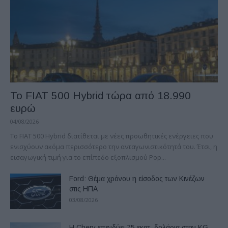
Το FIAT 500 Hybrid τώρα από 18.990
ευρώ
04/08/2026
Το FIAT 500 Hybrid διατίθεται με νέες προωθητικές ενέργειες που
ενισχύουν ακόμα περισσότερο την ανταγωνιστικότητά του. Έτσι, η
εισαγωγική τιμή για το επίπεδο εξοπλισμού Pop...
Ford: Θέμα χρόνου η είσοδος των Κινέζων
στις ΗΠΑ
03/08/2026
Η Chery επενδύει 75 εκατ. δολάρια στην KG