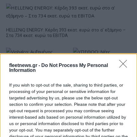
HELLENiQ ENERGY: Κέρδη 393 εκατ. ευρώ στο α' εξάμηνο –
Στα 734 εκατ. ευρώ τα EBITDA
fleetnews.gr -
Do Not Process My Personal
Information
ΥΠΕΘΟΟ: Νέες επενδύσεις
If you wish to opt-out of the sale, sharing to third parties, or
1 δισ. ευρώ ως το 2028 για
processing of your personal or sensitive information for
την Ενέργεια
Viohalco: Αυξημένος κατά
targeted advertising by us, please use the below opt-out
14% ο τζίρος στο α'
section to confirm your selection. Please note that after your
εξάμηνο, στα 4,3 δισ. ευρώ
opt-out request is processed you may continue seeing
– Στα 446 εκατ. ευρώ τα
interest-based ads based on personal information utilized by
EBITDA
us or personal information disclosed to third parties prior to
your opt-out. You may separately opt-out of the further
disclosure of your personal information by third parties on the