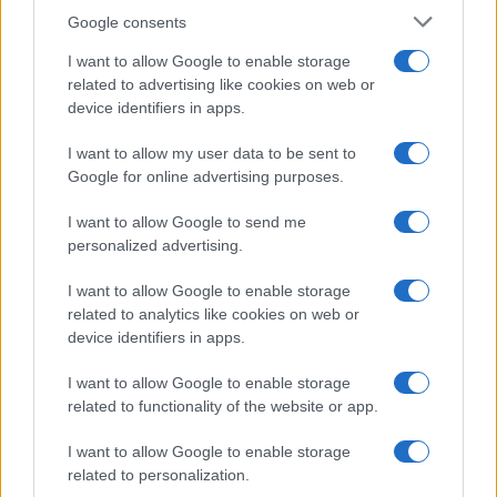
Google consents
I want to allow Google to enable storage
related to advertising like cookies on web or
ESG Report 2025: Πώς η ΑΒ Βασιλόπουλος μετατρέπει τη
device identifiers in apps.
βιωσιμότητα σε καθημερινή πράξη
I want to allow my user data to be sent to
Google for online advertising purposes.
I want to allow Google to send me
ΕΤΙΚΕΤΕΣ
Alphabet International
BMW Group
Γερμανία
personalized advertising.
Ευρώπη
Χρηματοδοτικά μοντέλα
I want to allow Google to enable storage
related to analytics like cookies on web or
device identifiers in apps.
I want to allow Google to enable storage
related to functionality of the website or app.
Προηγούμενο άρθρο
Επόμενο άρθρο
I want to allow Google to enable storage
related to personalization.
Η EVBox στη CES 2020 με την
Το 2019 ήταν μία χρονιά