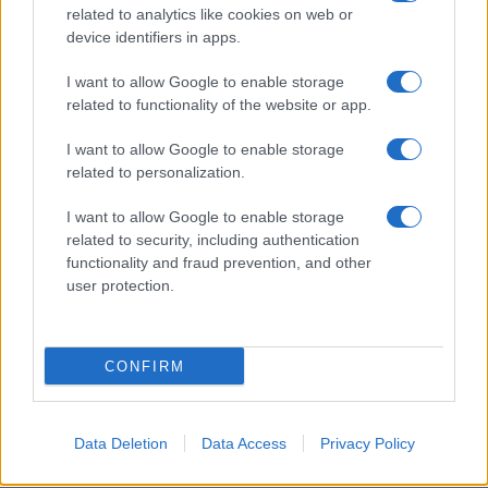
άνοιξε τις πύλες του σε όλους
related to analytics like cookies on web or
device identifiers in apps.
I want to allow Google to enable storage
related to functionality of the website or app.
ΕΤΙΚΕΤΕΣ
Groupe Renault
Renault SpaceClass
Renault Trafic
Trafic Combi
I want to allow Google to enable storage
related to personalization.
I want to allow Google to enable storage
related to security, including authentication
functionality and fraud prevention, and other
user protection.
Προηγούμενο άρθρο
Επόμενο άρθρο
CONFIRM
Η Mercedes-Benz Mobility
BMW Group: Αύξηση όγκου
εξαγόρασε την Star-Rent-A-
πωλήσεων το γ΄τρίμηνο
Car Korea
Data Deletion
Data Access
Privacy Policy