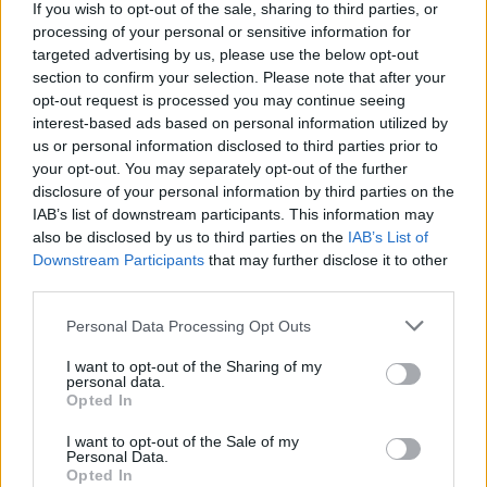
If you wish to opt-out of the sale, sharing to third parties, or
processing of your personal or sensitive information for
targeted advertising by us, please use the below opt-out
section to confirm your selection. Please note that after your
opt-out request is processed you may continue seeing
interest-based ads based on personal information utilized by
us or personal information disclosed to third parties prior to
your opt-out. You may separately opt-out of the further
disclosure of your personal information by third parties on the
Ελληνική Αναπτυξιακή
Υπ. Μεταφορών: Οριστική
IAB’s list of downstream participants. This information may
Τράπεζα: Με «προίκα» 2
λύση στο ζήτημα των
also be disclosed by us to third parties on the
IAB’s List of
δισ. ευρώ ανοίγει δρόμο για
πινακίδων κυκλοφορίας -
δάνεια έως 5 δισ. σε
Τέλος στις χρονοβόρες
Downstream Participants
that may further disclose it to other
μικρομεσαίες
διαδικασίες
third parties.
Please note that this website/app uses one or more Google
Personal Data Processing Opt Outs
services and may gather and store information including but
not limited to your visit or usage behaviour. You may click to
I want to opt-out of the Sharing of my
personal data.
Η Chery επενδύει 75 εκατ. δολάρια στην KG Mobility
grant or deny consent to Google and its third-party tags to
Opted In
use your data for below specified purposes in below Google
consent section.
I want to opt-out of the Sale of my
Personal Data.
Opted In