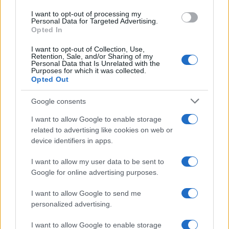
I want to opt-out of processing my
Το FIAT 500 Hybrid τώρα
Personal Data for Targeted Advertising.
από 18.990 ευρώ
Opted In
I want to opt-out of Collection, Use,
Retention, Sale, and/or Sharing of my
Ατρόμητος και Novibet
Personal Data that Is Unrelated with the
συνεχίζουν μαζί: Ανανέωση
Purposes for which it was collected.
της συνεργασίας τους μέχρι
Opted Out
το 2028
Google consents
I want to allow Google to enable storage
related to advertising like cookies on web or
device identifiers in apps.
18η συνεχόμενη χρονιά για τον ΟΤΕ στη διεθνή σειρά
δεικτών FTSE4Good
I want to allow my user data to be sent to
Google for online advertising purposes.
I want to allow Google to send me
personalized advertising.
Alpha Bank: Για πρώτη φορά το Αρχαίο Θέατρο Επιδαύρου
I want to allow Google to enable storage