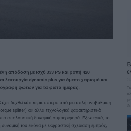
B
ε
ένη απόδοση με ισχύ 333
PS
και ροπή 420
03
και λειτουργία
dynamic
plus
για άμεσο χειρισμό και
υπογραφή φώτων για τα φώτα ημέρας.
Το
ολ
με
3
έχει δεχθεί κάτι περισσότερο από μια απλή αναβάθμιση:
δι
que splitter) και άλλα τεχνολογικά χαρακτηριστικά
η πιο απολαυστική δυναμική συμπεριφορά. Εξωτερικά, το
 δυναμική του εικόνα με εκφραστική σχεδίαση εμπρός,