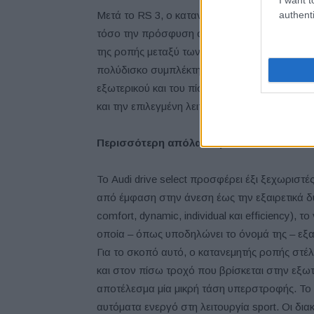
authenti
Μετά το RS 3, ο κατανεμητής ροπής (torque spl
τόσο την πρόσφυση όσο και το κράτημα. Αυτή
της ροπής μεταξύ των δύο πίσω τροχών. Το to
πολύδισκο συμπλέκτη σε κάθε πίσω ημιαξόνιο
εξωτερικού και του πίσω εσωτερικού τροχού κ
και την επιλεγμένη λειτουργία Audi drive select
Περισσότερη
απόλαυση
: Audi drive sele
Το Audi drive select προσφέρει έξι ξεχωριστέ
από έμφαση στην άνεση έως την εξαιρετικά δ
comfort, dynamic, individual και efficiency), 
οποία – όπως υποδηλώνει το όνομά της – εξα
Για το σκοπό αυτό, ο κατανεμητής ροπής στ
και στον πίσω τροχό που βρίσκεται στην εξωτ
αποτέλεσμα μία μικρή τάση υπερστροφής. Το 
αυτόματα ενεργό στη λειτουργία sport. Οι δι