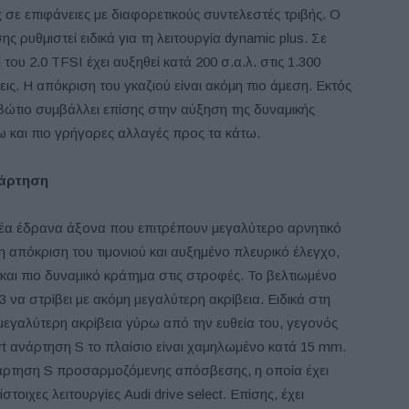
 σε επιφάνειες με διαφορετικούς συντελεστές τριβής. Ο
ης ρυθμιστεί ειδικά για τη λειτουργία dynamic plus. Σε
 του 2.0 TFSI έχει αυξηθεί κατά 200 σ.α.λ. στις 1.300
εις. Η απόκριση του γκαζιού είναι ακόμη πιο άμεση. Εκτός
βώτιο συμβάλλει επίσης στην αύξηση της δυναμικής
 και πιο γρήγορες αλλαγές προς τα κάτω.
νάρτηση
 νέα έδρανα άξονα που επιτρέπουν μεγαλύτερο αρνητικό
απόκριση του τιμονιού και αυξημένο πλευρικό έλεγχο,
αι πιο δυναμικό κράτημα στις στροφές. Το βελτιωμένο
να στρίβει με ακόμη μεγαλύτερη ακρίβεια. Ειδικά στη
 μεγαλύτερη ακρίβεια γύρω από την ευθεία του, γεγονός
ort ανάρτηση S το πλαίσιο είναι χαμηλωμένο κατά 15 mm.
t ανάρτηση S προσαρμοζόμενης απόσβεσης, η οποία έχει
ντίστοιχες λειτουργίες Audi drive select. Επίσης, έχει