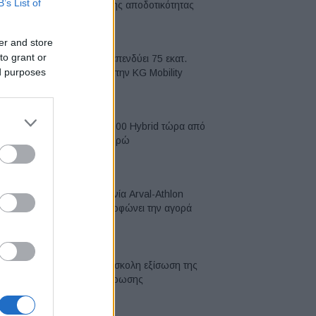
B’s List of
κορυφή της αποδοτικότητας
05/08/2026
er and store
to grant or
Η Chery επενδύει 75 εκατ.
ed purposes
δολάρια στην KG Mobility
04/08/2026
Το FIAT 500 Hybrid τώρα από
18.990 ευρώ
04/08/2026
Η συμφωνία Arval-Athlon
αναδιαμορφώνει την αγορά
leasing
03/08/2026
VW: Η δύσκολη εξίσωση της
αναδιάρθρωσης
03/08/2026