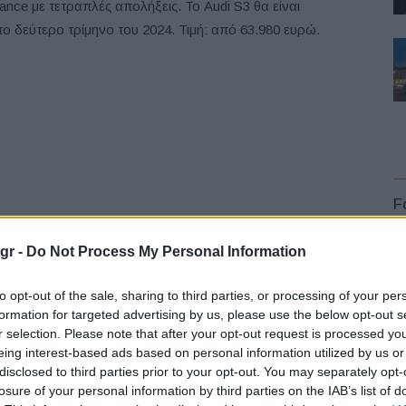
nce με τετραπλές απολήξεις. Το Audi S3 θα είναι
 το δεύτερο τρίμηνο του 2024. Τιμή: από 63.980 ευρώ.
F
gr -
Do Not Process My Personal Information
to opt-out of the sale, sharing to third parties, or processing of your per
formation for targeted advertising by us, please use the below opt-out s
S
r selection. Please note that after your opt-out request is processed y
L
eing interest-based ads based on personal information utilized by us or
ίναι πιο ισχυρό από ποτέ. Στο πλαίσιο της προϊοντικής
disclosed to third parties prior to your opt-out. You may separately opt-
η ισχύος κατά 23 PS και μεγαλύτερη ροπή κατά 20 Nm. Το
losure of your personal information by third parties on the IAB’s list of