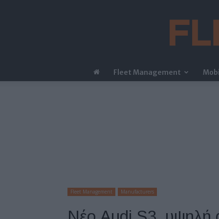
Fleet Management
Mobi
Fleet Management
Manufacturers
Νέο Audi S3, υψηλή 