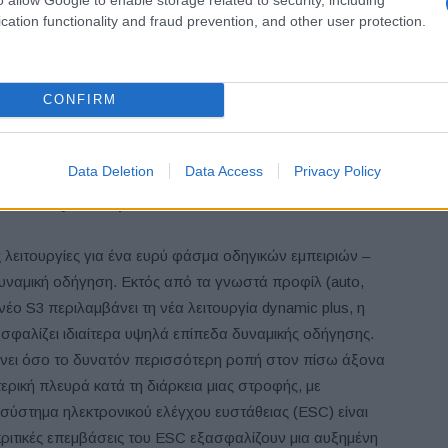
cation functionality and fraud prevention, and other user protection.
itter) είναι τώρα διαθέσιμος και στο S3, αυξάνοντας
 η τεχνολογία επιτρέπει την πλήρως μεταβλητή κατανομή
rque splitter χρησιμοποιεί έναν ηλεκτρονικά ελεγχόμενο
 για τη βέλτιστη κατανομή της ροπής μεταξύ του πίσω
CONFIRM
ατά τη διάρκεια μιας στροφής – ανάλογα με τις συνθήκες
.
Data Deletion
Data Access
Privacy Policy
ct mode dynamic plus
ς λειτουργίες για ένα ευρύ φάσμα οδηγικών εμπειριών –
υναμική οδήγηση. Εκτός από τα γνωστά προφίλ (auto,
το νέο S3 περιλαμβάνει τη νέα λειτουργία dynamic plus, η
σφαλίζει ιδιαίτερα υψηλά επίπεδα δυναμικής οδήγησης.
έλνει όσο το δυνατόν περισσότερη ροπή στον πίσω άξονα
ερική πλευρά κατά τη διάρκεια μιας στροφής, με
σύστημα ηλεκτρονικού ελέγχου ευστάθειας (ESC) είναι
ακριτικές επεμβάσεις του ESC εξασφαλίζουν μια αυξημένη