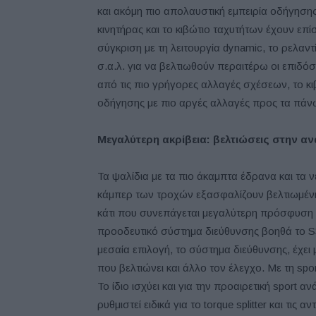
και ακόμη πιο απολαυστική εμπειρία οδήγησης
κινητήρας και το κιβώτιο ταχυτήτων έχουν επίσ
σύγκριση με τη λειτουργία dynamic, το ρελαντί
σ.α.λ. για να βελτιωθούν περαιτέρω οι επιδόσ
από τις πιο γρήγορες αλλαγές σχέσεων, το κι
οδήγησης με πιο αργές αλλαγές προς τα πάνω
Μεγαλύτερη ακρίβεια: βελτιώσεις στην α
Τα ψαλίδια με τα πιο άκαμπτα έδρανα και τα
κάμπερ των τροχών εξασφαλίζουν βελτιωμένη 
κάτι που συνεπάγεται μεγαλύτερη πρόσφυση κ
προοδευτικό σύστημα διεύθυνσης βοηθά το S3 
μεσαία επιλογή, το σύστημα διεύθυνσης, έχει
που βελτιώνει και άλλο τον έλεγχο. Με τη sp
Το ίδιο ισχύει και για την προαιρετική spor
ρυθμιστεί ειδικά για το torque splitter και τις α