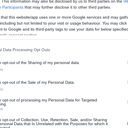
. This information may also be disclosed by us to third parties on the
IA
Το S3 επιταχύνει από 0 έως τα 100 km/h σε 4,7
Participants
that may further disclose it to other third parties.
η σε ένα ευρύ φάσμα στροφών, από τις 2.100 έως τις
τα 250 χλμ/ώ.
 that this website/app uses one or more Google services and may gath
including but not limited to your visit or usage behaviour. You may click 
 to Google and its third-party tags to use your data for below specifi
ία πιο σπορ ρύθμιση: με σταθερή ταχύτητα και κατά τη
ogle consent section.
την περιοχή μερικού φορτίου, ο «προ-φορτισμένος»
σ.α.λ. Σε συνδυασμό με τη βαλβίδα γκαζιού, η οποία
l Data Processing Opt Outs
θμιση βελτιώνει τις επιδόσεις. Το S tronic των 7 σχέσεων
αυξημένη πίεση της σύμπλεξης. Επιπλέον, όταν το κιβώτιο
o opt-out of the Sharing of my personal data.
ς των σχέσεων υπό πλήρες φορτίο έχει μειωθεί στο μισό
In
ερικό φορτίο, κάτι που διασφαλίζει καλύτερη απόκριση.
o opt-out of the Sale of my Personal Data.
In
to opt-out of processing my Personal Data for Targeted
ing.
In
o opt-out of Collection, Use, Retention, Sale, and/or Sharing
ersonal Data that Is Unrelated with the Purposes for which it
lected.