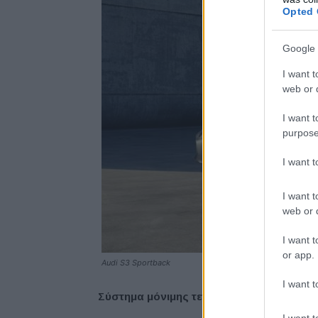
Opted 
Google 
I want t
web or d
I want t
purpose
I want 
I want t
web or d
I want t
or app.
Audi S3 Sportback
I want t
Σύστημα μόνιμης τετρακίνησης
quattro
μ
I want t