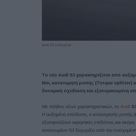
Audi S3 Limousine
Το νέο
Audi
S
3 χαρακτηρίζεται από α
υξημ
Nm,
κατανεμητή ροπής (
Torque
splitter
) 
δ
υναμική σχεδίαση και εξατομικευμένη 
Με πλήθος νέων χαρακτηριστικών, το
Audi
S
Η αυξημένη απόδοση, ο κατανεμητής ροπής (tor
εξασφαλίζουν εκρηκτικές επιδόσεις και ακόμ
ανανεωμένο S3 ξεχωρίζει από την ενισχυμένη