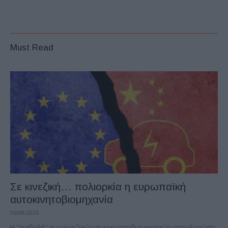
Must Read
Σε κινεζική… πολιορκία η ευρωπαϊκή
αυτοκινητοβιομηχανία
06/08/2026
Η "εισβολή" των κινεζικών αυτοκινητοβιομηχανιών στην Ευρώπη