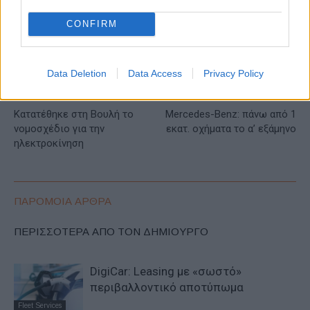
CONFIRM
Data Deletion
Data Access
Privacy Policy
Προηγούμενο άρθρο
Επόμενο άρθρο
Kατατέθηκε στη Βουλή το
Mercedes-Benz: πάνω από 1
νομοσχέδιο για την
εκατ. οχήματα το α’ εξάμηνο
ηλεκτροκίνηση
ΠΑΡΟΜΟΙΑ ΑΡΘΡΑ
ΠΕΡΙΣΣΟΤΕΡΑ ΑΠΟ ΤΟΝ ΔΗΜΙΟΥΡΓΟ
DigiCar: Leasing με «σωστό»
περιβαλλοντικό αποτύπωμα
Fleet Services