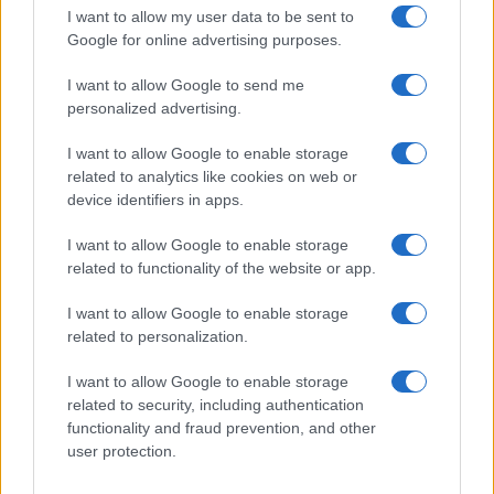
I want to allow my user data to be sent to
Google for online advertising purposes.
I want to allow Google to send me
personalized advertising.
18η συνεχόμενη χρονιά για τον ΟΤΕ στη διεθνή σειρά
δεικτών FTSE4Good
I want to allow Google to enable storage
related to analytics like cookies on web or
device identifiers in apps.
I want to allow Google to enable storage
related to functionality of the website or app.
Alpha Bank: Για πρώτη φορά το Αρχαίο Θέατρο Επιδαύρου
άνοιξε τις πύλες του σε όλους
I want to allow Google to enable storage
related to personalization.
I want to allow Google to enable storage
related to security, including authentication
ΕΤΙΚΕΤΕΣ
After Sales
Kosmocar-Volkswagen
functionality and fraud prevention, and other
Volkswagen MORE for you
Ελλάδα
user protection.