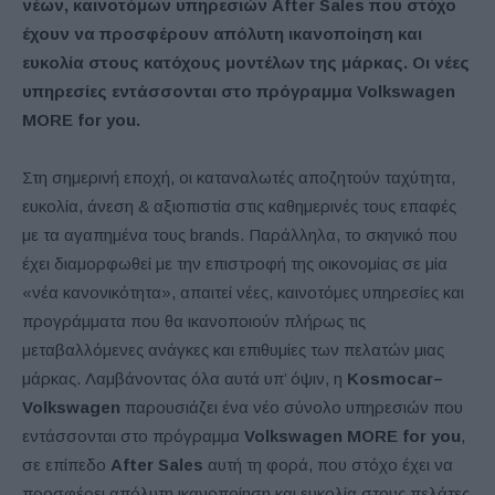
νέων, καινοτόμων υπηρεσιών After Sales που στόχο
έχουν να προσφέρουν απόλυτη ικανοποίηση και
ευκολία στους κατόχους μοντέλων της μάρκας. Οι νέες
υπηρεσίες εντάσσονται στο πρόγραμμα Volkswagen
MORE for you.
Στη σημερινή εποχή, οι καταναλωτές αποζητούν ταχύτητα,
ευκολία, άνεση & αξιοπιστία στις καθημερινές τους επαφές
με τα αγαπημένα τους brands. Παράλληλα, το σκηνικό που
έχει διαμορφωθεί με την επιστροφή της οικονομίας σε μία
«νέα κανονικότητα», απαιτεί νέες, καινοτόμες υπηρεσίες και
προγράμματα που θα ικανοποιούν πλήρως τις
μεταβαλλόμενες ανάγκες και επιθυμίες των πελατών μιας
μάρκας. Λαμβάνοντας όλα αυτά υπ’ όψιν, η
Kosmocar
–
Volkswagen
παρουσιάζει ένα νέο σύνολο υπηρεσιών που
εντάσσονται στο πρόγραμμα
Volkswagen
MORE
for
you
,
σε επίπεδο
After
Sales
αυτή τη φορά, που στόχο έχει να
προσφέρει απόλυτη ικανοποίηση και ευκολία στους πελάτες