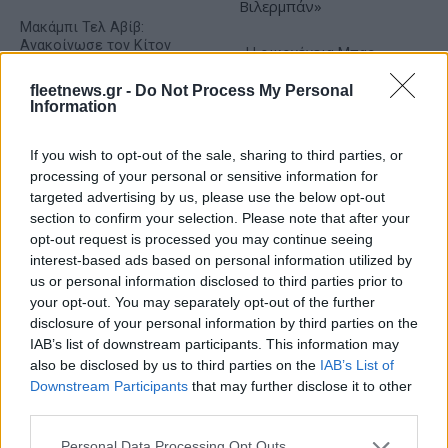
Μακάμπι Τελ Αβίβ:
Ανακοίνωσε τον Κίτον
«Η οικογένεια Μπας
Γουάλας (pic)
φέρεται να βρίσκεται κοντά
στην απόκτηση της
fleetnews.gr -
Do Not Process My Personal
Information
Βιλερμπάν»
If you wish to opt-out of the sale, sharing to third parties, or
processing of your personal or sensitive information for
targeted advertising by us, please use the below opt-out
section to confirm your selection. Please note that after your
Χρηματιστήριο Αθηνών: Εβδομαδιαία άνοδος 1,76%, κέρδη
opt-out request is processed you may continue seeing
23,31% από τις αρχές του έτους
interest-based ads based on personal information utilized by
us or personal information disclosed to third parties prior to
your opt-out. You may separately opt-out of the further
disclosure of your personal information by third parties on the
IAB’s list of downstream participants. This information may
also be disclosed by us to third parties on the
IAB’s List of
Downstream Participants
that may further disclose it to other
third parties.
Please note that this website/app uses one or more Google
Personal Data Processing Opt Outs