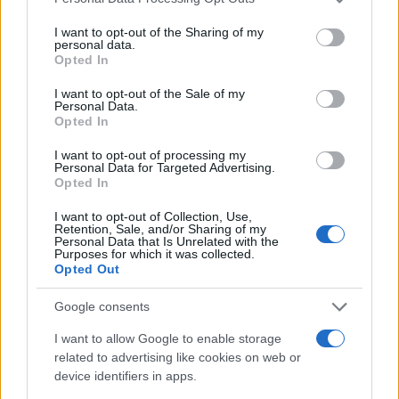
Ελληνική Αναπτυξιακή
Υπ. Μεταφορών: Οριστική
services and may gather and store information including but
Τράπεζα: Με «προίκα» 2
λύση στο ζήτημα των
not limited to your visit or usage behaviour. You may click to
I want to opt-out of the Sharing of my
δισ. ευρώ ανοίγει δρόμο για
πινακίδων κυκλοφορίας -
personal data.
grant or deny consent to Google and its third-party tags to
δάνεια έως 5 δισ. σε
Τέλος στις χρονοβόρες
Opted In
use your data for below specified purposes in below Google
μικρομεσαίες
διαδικασίες
consent section.
I want to opt-out of the Sale of my
Personal Data.
Opted In
I want to opt-out of processing my
Η Chery επενδύει 75 εκατ. δολάρια στην KG Mobility
Personal Data for Targeted Advertising.
Opted In
I want to opt-out of Collection, Use,
Retention, Sale, and/or Sharing of my
Personal Data that Is Unrelated with the
Purposes for which it was collected.
Opted Out
Το FIAT 500 Hybrid τώρα
από 18.990 ευρώ
Google consents
I want to allow Google to enable storage
Ατρόμητος και Novibet
related to advertising like cookies on web or
συνεχίζουν μαζί: Ανανέωση
της συνεργασίας τους μέχρι
device identifiers in apps.
το 2028