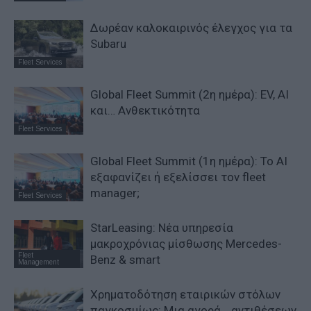
Δωρέαν καλοκαιρινός έλεγχος για τα
Subaru
Fleet Services
Global Fleet Summit (2η ημέρα): EV, AI
και… Ανθεκτικότητα
Fleet Services
Global Fleet Summit (1η ημέρα): Το ΑΙ
εξαφανίζει ή εξελίσσει τον fleet
manager;
Fleet Services
StarLeasing: Νέα υπηρεσία
μακροχρόνιας μίσθωσης Mercedes-
Fleet
Benz & smart
Management
Χρηματοδότηση εταιρικών στόλων
παγκοσμίως: Μια αγορά… αντιθέσεων