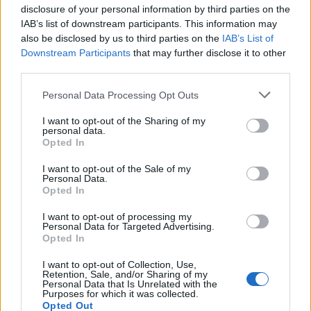
Η Chery επενδύει 75 εκατ. δολάρια στην KG Mobility
disclosure of your personal information by third parties on the
IAB’s list of downstream participants. This information may
also be disclosed by us to third parties on the
IAB’s List of
Downstream Participants
that may further disclose it to other
third parties.
Το FIAT 500 Hybrid τώρα
Please note that this website/app uses one or more Google
Personal Data Processing Opt Outs
από 18.990 ευρώ
services and may gather and store information including but
not limited to your visit or usage behaviour. You may click to
I want to opt-out of the Sharing of my
personal data.
grant or deny consent to Google and its third-party tags to
Opted In
Ατρόμητος και Novibet
use your data for below specified purposes in below Google
συνεχίζουν μαζί: Ανανέωση
consent section.
I want to opt-out of the Sale of my
της συνεργασίας τους μέχρι
Personal Data.
το 2028
Opted In
I want to opt-out of processing my
Personal Data for Targeted Advertising.
Opted In
I want to opt-out of Collection, Use,
18η συνεχόμενη χρονιά για τον ΟΤΕ στη διεθνή σειρά
Retention, Sale, and/or Sharing of my
δεικτών FTSE4Good
Personal Data that Is Unrelated with the
Purposes for which it was collected.
Opted Out