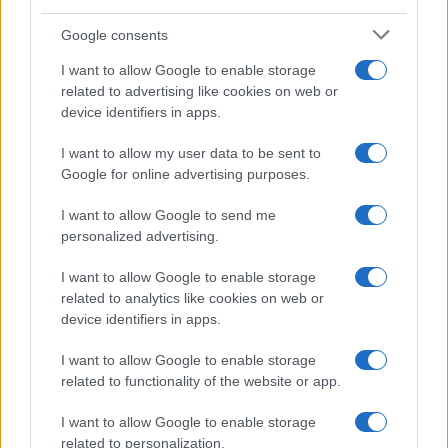
Google consents
I want to allow Google to enable storage
Alpha Bank: Για πρώτη φορά το Αρχαίο Θέατρο Επιδαύρου
related to advertising like cookies on web or
άνοιξε τις πύλες του σε όλους
device identifiers in apps.
I want to allow my user data to be sent to
Google for online advertising purposes.
ΕΤΙΚΕΤΕΣ
Avis
Avis Budget Group
Budget
Daimler AG
I want to allow Google to send me
McKinsey
Otonomo
Start-up
Start-Up of the Year
ZipCar
personalized advertising.
συνδεσιμότητα
I want to allow Google to enable storage
related to analytics like cookies on web or
device identifiers in apps.
I want to allow Google to enable storage
related to functionality of the website or app.
I want to allow Google to enable storage
Προηγούμενο άρθρο
Επόμενο άρθρο
related to personalization.