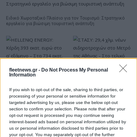
Ειδικό Χωροταξικό Πλαίσιο για τον Τουρισμό: Στρατηγικό
εργαλείο για βιώσιμη τουριστική ανάπτυξη
fleetnews.gr -
Do Not Process My Personal
Information
HELLENiQ ENERGY: Κέρδη
393 εκατ. ευρώ στο α'
ΣΤΑΣΥ: 29,4 χλμ. νέων
εξάμηνο – Στα 734 εκατ.
If you wish to opt-out of the sale, sharing to third parties, or
σιδηροτροχιών στο Μετρό
ευρώ τα EBITDA
processing of your personal or sensitive information for
της Αθήνας - Στο τελικό
στάδιο το μεγαλύτερο έργο
targeted advertising by us, please use the below opt-out
αναβάθμισης
section to confirm your selection. Please note that after your
opt-out request is processed you may continue seeing
interest-based ads based on personal information utilized by
us or personal information disclosed to third parties prior to
your opt-out. You may separately opt-out of the further