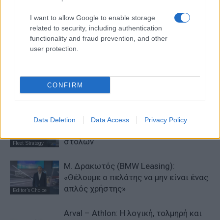
Το Jeep Compass Limited με
HyundaiTucson 48V Hybrid,
ΛΤΠΦ κάτω των 25.000
μειωμένη κατανάλωση,
I want to allow Google to enable storage
δυναμικές επιδόσεις
related to security, including authentication
functionality and fraud prevention, and other
user protection.
ΠΑΡΟΜΟΙΑ ΑΡΘΡΑ
CONFIRM
ΠΕΡΙΣΣΟΤΕΡΑ ΑΠΟ ΤΟΝ ΔΗΜΙΟΥΡΓΟ
Leasys και ΕΤΕπ: Νέο πρόγραμμα 600
Data Deletion
Data Access
Privacy Policy
εκατ. ευρώ για τον εξηλεκτρισμό
στόλων
Fleet Strategy
Μ. Δρακωτός (BMW Leasing):
«Θέλουμε ο πελάτης να μην είναι ένας
απλός χρήστης»
Editor's Choice
Arval – Athlon: Η λογική, τολμηρή και