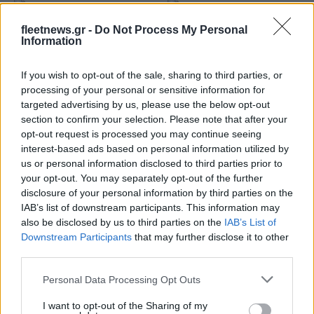
fleetnews.gr -
Do Not Process My Personal
Information
If you wish to opt-out of the sale, sharing to third parties, or
processing of your personal or sensitive information for
targeted advertising by us, please use the below opt-out
Deloitte Ελλάδος:
section to confirm your selection. Please note that after your
Χρηματοοικονομικός
Media: Με ενίσχυση 8 εκατ.
opt-out request is processed you may continue seeing
σύμβουλος της ΔΕΗ για την
ευρώ σε 451 επιχειρήσεις
interest-based ads based on personal information utilized by
είσοδο στην πολωνική
ξεκίνησε το πρόγραμμα
us or personal information disclosed to third parties prior to
αγορά ενέργειας
στήριξης- Κάλυψη
your opt-out. You may separately opt-out of the further
εισφορών ΕΔΟΕΑΠ
disclosure of your personal information by third parties on the
IAB’s list of downstream participants. This information may
also be disclosed by us to third parties on the
IAB’s List of
Downstream Participants
that may further disclose it to other
third parties.
IAB Hellas: Νέα Διοικούσα Επιτροπή και νέο Διοικητικό
Please note that this website/app uses one or more Google
Personal Data Processing Opt Outs
Συμβούλιο - Πρόεδρος ο Γαληνός Γιαγλής
services and may gather and store information including but
not limited to your visit or usage behaviour. You may click to
I want to opt-out of the Sharing of my