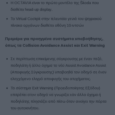
Η OCTAVIA είναι το πρώτο μοντέλο της Škoda που
διαθέτει head-up display.
Το Virtual Cockpit στην τελευταία γενιά του ψηφιακού
πίνακα οργάνων διαθέτει οθόνη 10 ιντσών
Πρεμιέρα για προηγμένα συστήματα υποβοήθησης,
όπως τα Collision Avoidance Assist και Exit Warning
Σε περίπτωση επικείμενης σύγκρουσης με έναν πεζό,
ποδηλάτη ή άλλο όχημα το νέο Assist Avoidance Assist
(Αποφυγής Σύγκρουσης) υποβοηθά τον οδηγό σε έναν
ελεγχόμενο ελιγμό αποφυγής του ατυχήματος.
Το σύστημα Exit Warning (Προειδοποίησης Εξόδου)
επιτρέπει στον οδηγό να γνωρίζει εάν άλλο όχημα ή
ποδηλάτης πλησιάζει από πίσω όταν ανοίγει την πόρτα
του αυτοκινήτου.