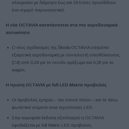
αλουμινίου με διάμετρο έως και 19 ίντσες προσδίδουν
ένα ισχυρό παρουσιαστικό.
Η νέα OCTAVIA κατατάσσεται στα πιο αεροδυναμικά
αυτοκίνητα
Ο νέος σχεδιασμός της Škoda OCTAVIA επιτρέπει
εξαιρετική αεροδυναμική με συντελεστή οπισθέλκουσας
(Cd) από 0,24 για το σεντάν αμάξωμα και 0,26 για το
wagon.
Η πρώτη OCTAVIA με full LED Matrix προβολείς
Οι προβολείς εμπρός – πιο στενοί πλέον – και τα πίσω
φωτιστικά σώματα είναι τεχνολογίας LED.
Στην κορυφαία έκδοση εξοπλισμού η OCTAVIA
εφοδιάζεται με full Matrix LED προβολείς.