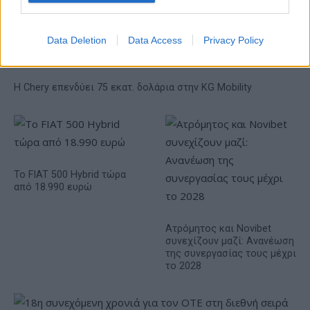
πενταετές πρόγραμμα
ενίσχυσης του Τύπου
Data Deletion
Data Access
Privacy Policy
Η Chery επενδύει 75 εκατ. δολάρια στην KG Mobility
Το FIAT 500 Hybrid τώρα
από 18.990 ευρώ
Ατρόμητος και Novibet
συνεχίζουν μαζί: Ανανέωση
της συνεργασίας τους μέχρι
το 2028