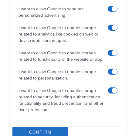
ρίχνουν μια πέτρα, τους
Ευρωπαϊκό Κορασίδων:
καταστρέφεις» (vid)
I want to allow Google to send me
Άνετη νίκη της Ελλάδας
personalized advertising.
στην πρεμιέρα, 78-36 την
Ιρλανδία
I want to allow Google to enable storage
related to analytics like cookies on web or
device identifiers in apps.
I want to allow Google to enable storage
related to functionality of the website or app.
ΕΛΣΤΑΤ: Στο 3,4% υποχώρησε ο πληθωρισμός τον Ιούλιο
I want to allow Google to enable storage
related to personalization.
I want to allow Google to enable storage
related to security, including authentication
functionality and fraud prevention, and other
user protection.
Metlen: Ρεκόρ EBITDA στο
α' εξάμηνο, στα 550 εκατ.
Χρηματοδότηση 8 εκατ.
ευρώ – Καθαρά κέρδη 313
ευρώ σε 843 μέσα
εκατ. ευρώ
CONFIRM
ενημέρωσης- Ξεκίνησε το