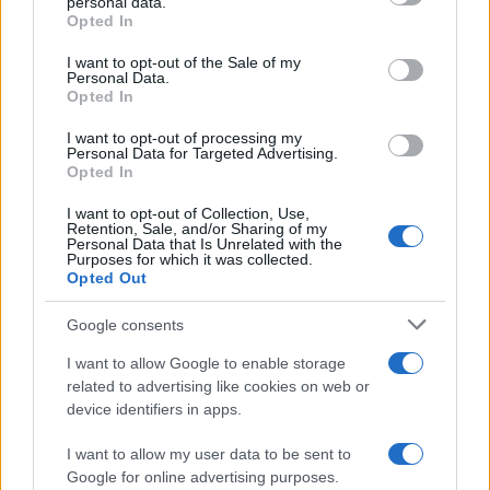
personal data.
grant or deny consent to Google and its third-party tags to
Opted In
use your data for below specified purposes in below Google
consent section.
I want to opt-out of the Sale of my
Personal Data.
Opted In
Η Toyota φέρνει νέα γενιά
Σε κινεζική… πολιορκία η
I want to opt-out of processing my
μπαταριών για τα υβριδικά
ευρωπαϊκή
Personal Data for Targeted Advertising.
της
αυτοκινητοβιομηχανία
Opted In
I want to opt-out of Collection, Use,
Retention, Sale, and/or Sharing of my
Personal Data that Is Unrelated with the
Purposes for which it was collected.
Opted Out
Νέο Audi A2 e-tron με στόχο την κορυφή της
αποδοτικότητας
Google consents
I want to allow Google to enable storage
related to advertising like cookies on web or
device identifiers in apps.
I want to allow my user data to be sent to
Google for online advertising purposes.
Γιαννακόπουλος: «Όταν σου