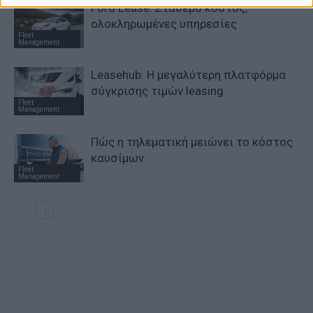
Ford Lease: Σταθερό κόστος,
ολοκληρωμένες υπηρεσίες
Fleet
Management
Leasehub: Η μεγαλύτερη πλατφόρμα
σύγκρισης τιμών leasing
Fleet
Management
Πώς η τηλεματική μειώνει το κόστος
καυσίμων
Fleet
Management