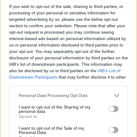
If you wish to opt-out of the sale, sharing to third parties, or
processing of your personal or sensitive information for
targeted advertising by us, please use the below opt-out
Η συμφωνία Arval-Athlon αναδιαμορφώνει την αγορά leasing
section to confirm your selection. Please note that after your
opt-out request is processed you may continue seeing
interest-based ads based on personal information utilized by
us or personal information disclosed to third parties prior to
your opt-out. You may separately opt-out of the further
disclosure of your personal information by third parties on the
VW: Η δύσκολη εξίσωση
IAB’s list of downstream participants. This information may
της αναδιάρθρωσης
18η συνεχόμενη χρονιά για
also be disclosed by us to third parties on the
IAB’s List of
τον ΟΤΕ στη διεθνή σειρά
Downstream Participants
that may further disclose it to other
δεικτών FTSE4Good
third parties.
Please note that this website/app uses one or more Google
Personal Data Processing Opt Outs
services and may gather and store information including but
not limited to your visit or usage behaviour. You may click to
I want to opt-out of the Sharing of my
personal data.
grant or deny consent to Google and its third-party tags to
Opted In
Alpha Bank: Για πρώτη φορά το Αρχαίο Θέατρο Επιδαύρου
use your data for below specified purposes in below Google
άνοιξε τις πύλες του σε όλους
consent section.
I want to opt-out of the Sale of my
Personal Data.