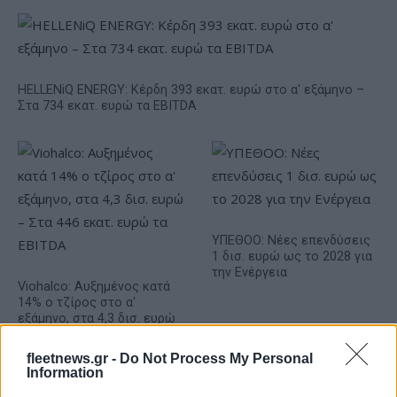
HELLENiQ ENERGY: Κέρδη 393 εκατ. ευρώ στο α' εξάμηνο –
Στα 734 εκατ. ευρώ τα EBITDA
ΥΠΕΘΟΟ: Νέες επενδύσεις
1 δισ. ευρώ ως το 2028 για
την Ενέργεια
Viohalco: Αυξημένος κατά
14% ο τζίρος στο α'
εξάμηνο, στα 4,3 δισ. ευρώ
– Στα 446 εκατ. ευρώ τα
EBITDA
fleetnews.gr -
Do Not Process My Personal
Information