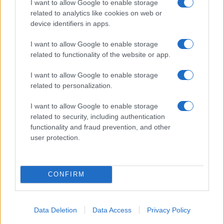
I want to allow Google to enable storage
related to analytics like cookies on web or
device identifiers in apps.
ΠΑΡΟΜΟΙΑ ΑΡΘΡΑ
I want to allow Google to enable storage
related to functionality of the website or app.
ΠΕΡΙΣΣΟΤΕΡΑ ΑΠΟ ΤΟΝ ΔΗΜΙΟΥΡΓΟ
I want to allow Google to enable storage
Η συμφωνία Arval-Athlon
related to personalization.
αναδιαμορφώνει την αγορά leasing
I want to allow Google to enable storage
Fleet
Management
related to security, including authentication
functionality and fraud prevention, and other
Ayvens: Iσχυρά περιθώρια κέρδους
user protection.
στο β’ τρίμηνο
Fleet
Management
CONFIRM
Η ηλεκτροκίνηση ως ένα
μακροπρόθεσμο σχέδιο
Fleet
Management
Data Deletion
Data Access
Privacy Policy