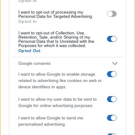
Opted In
I want to opt-out of processing my
Personal Data for Targeted Advertising.
Opted In
ESG Report 2025: Πώς η ΑΒ Βασιλόπουλος μετατρέπει τη
βιωσιμότητα σε καθημερινή πράξη
I want to opt-out of Collection, Use,
Retention, Sale, and/or Sharing of my
Personal Data that Is Unrelated with the
Purposes for which it was collected.
Opted Out
ΕΤΙΚΕΤΕΣ
Honda
Όμιλος Επιχειρήσεων Σαρακάκη
Google consents
I want to allow Google to enable storage
related to advertising like cookies on web or
device identifiers in apps.
I want to allow my user data to be sent to
Google for online advertising purposes.
Προηγούμενο άρθρο
Επόμενο άρθρο
I want to allow Google to send me
personalized advertising.
Geely ΕΧ5: Δυναμικό ξεκίνημα
Διακρίσεις για Hyundai IONIQ
από την GEO Mobility Hellas
5 και SANTA FE