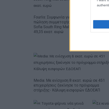
authenti
Fourlis: Συμφωνία για την
πώληση συμμετοχής στο
Β.Σ. Καρο
Sofia South Ring Mall έναντι
εκατ. ευ
49,35 εκατ. ευρώ
κερδών 5
στοιχήμα
alcohol
Media: Με ενίσχυση 8 εκατ. ευρώ σε 451
επιχειρήσεις ξεκίνησε το πρόγραμμα
στήριξης- Κάλυψη εισφορών ΕΔΟΕΑΠ