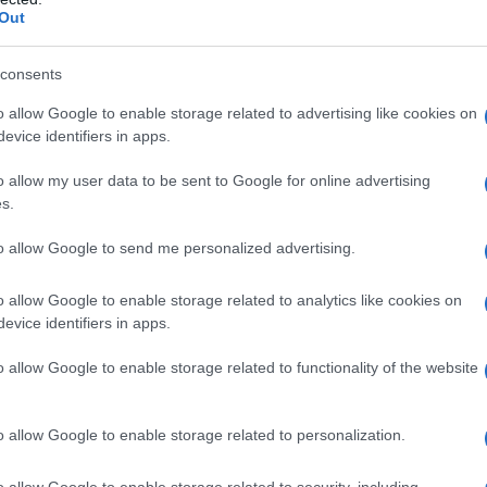
Out
μματεία Πληροφοριακών Συστημάτων και Ψηφιακής
κυβέρνησης, σε συνεργασία με τα Υπουργεία Εθνικής
consents
Μεταφορών και Προστασίας του Πολίτη και την ΑΑΔΕ,
o allow Google to enable storage related to advertising like cookies on
νησης. Στη διαδικασία αξιοποιούνται δεδομένα από το
evice identifiers in apps.
 Ατυχήματα Αυτοκινήτων και την Εναλλακτική Διαχείριση
o allow my user data to be sent to Google for online advertising
s.
to allow Google to send me personalized advertising.
o allow Google to enable storage related to analytics like cookies on
evice identifiers in apps.
κής
Ευρωπαϊκό Κορασίδων: Άνετη νίκη της
Ελλάδας στην πρεμιέρα, 78-36 την Ιρλανδία
o allow Google to enable storage related to functionality of the website
o allow Google to enable storage related to personalization.
o allow Google to enable storage related to security, including