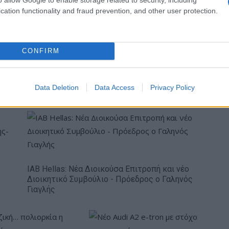
cation functionality and fraud prevention, and other user protection.
ύλιας: Τζίρος 98,7
Deloitte Ελλάδος:
CONFIRM
ρώ και αύξηση
Χρηματοοικονομικός
7% - Τα νέα
σύμβουλος της ΔΕΗ για την
τα σε low & non
είσοδο στην πολωνική αγορά
Data Deletion
Data Access
Privacy Policy
ενέργειας
IAB Hellas: Νέα Διοικούσα Επιτροπή και νέο
Διοικητικό Συμβούλιο - Πρόεδρος ο Γαληνός
Γιαγλής