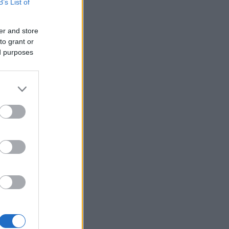
B’s List of
er and store
to grant or
ed purposes