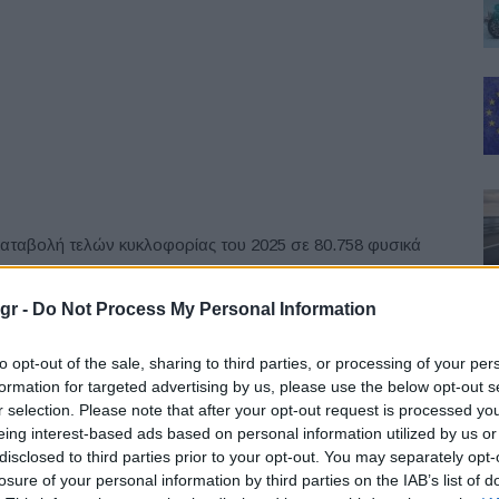
καταβολή τελών κυκλοφορίας του 2025 σε 80.758 φυσικά
gr -
Do Not Process My Personal Information
ασφάλισης σε 71.663 φυσικά πρόσωπα και 4.139 νομικά
to opt-out of the sale, sharing to third parties, or processing of your per
formation for targeted advertising by us, please use the below opt-out s
ίς συμμόρφωση και ως προς την ασφάλιση και ως προς
r selection. Please note that after your opt-out request is processed y
eing interest-based ads based on personal information utilized by us or
disclosed to third parties prior to your opt-out. You may separately opt-
losure of your personal information by third parties on the IAB’s list of
, σκοπός είναι οι πολίτες να ενημερωθούν για τις