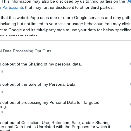
. This information may also be disclosed by us to third parties on the
IA
στεί ώστε να συμμορφωθούν, εντός 15 ημερών. Με την
Participants
that may further disclose it to other third parties.
αι την ολοκλήρωση εκ νέου διασταυρωτικών ελέγχων, οι
 that this website/app uses one or more Google services and may gath
ορφώθηκαν, θα λάβουν τις ειδοποιήσεις με τα
including but not limited to your visit or usage behaviour. You may click 
 to Google and its third-party tags to use your data for below specifi
ogle consent section.
προσώπων ενημερώνονται μέσω SMS, email ή
εία επικοινωνίας που τηρούνται στα μητρώα του
l Data Processing Opt Outs
υν καταχωρίσει στο Εθνικό Μητρώο Επικοινωνίας
o opt-out of the Sharing of my personal data.
 θα λάβουν sms και email από τη Γενική Γραμματεία
In
κυβέρνησης, ενώ οι υπόλοιποι θα ειδοποιηθούν με
ις που δεν είναι εφικτή η επικοινωνία με κάποιον από
o opt-out of the Sale of my Personal Data.
λλονται ειδοποιήσεις μέσω ταχυδρομείου.
In
to opt-out of processing my Personal Data for Targeted
υ αφορούν τα οχήματά τους, θα πρέπει να επισκεφθούν
ing.
ας τους προσωπικούς κωδικούς taxisnet. Μέσω της
In
ικά για την κατάσταση μη συμμόρφωσης κάθε οχήματος
o opt-out of Collection, Use, Retention, Sale, and/or Sharing
ειες.
ersonal Data that Is Unrelated with the Purposes for which it
lected.