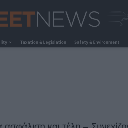
lity
Taxation & Legislation
Safety & Environment
FleetNews
α ασφάλιση και τέλη – Συνεχίζον