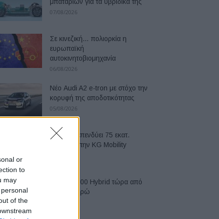
μπαταριών για τα υβριδικά της
07/08/2026
Σε κινεζική… πολιορκία η
ευρωπαϊκή
αυτοκινητοβιομηχανία
06/08/2026
Νέο Audi A2 e-tron με στόχο την
κορυφή της αποδοτικότητας
05/08/2026
Η Chery επενδύει 75 εκατ.
δολάρια στην KG Mobility
04/08/2026
sonal or
ection to
ou may
Το FIAT 500 Hybrid τώρα από
 personal
18.990 ευρώ
out of the
04/08/2026
 downstream