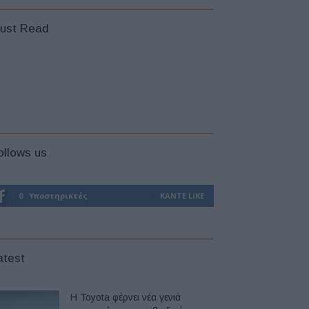
ust Read
ollows us
0
Υποστηρικτές
ΚΆΝΤΕ LIKE
atest
Η Toyota φέρνει νέα γενιά