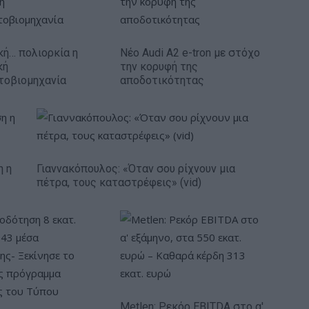
κή… πολιορκία η
Νέο Audi A2 e-tron με στόχο
κή
την κορυφή της
τοβιομηχανία
αποδοτικότητας
η η
Γιαννακόπουλος: «Όταν σου ρίχνουν μια
πέτρα, τους καταστρέφεις» (vid)
Metlen: Ρεκόρ EBITDA στο α'