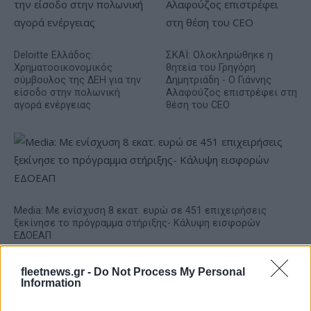
Deloitte Ελλάδος:
ΣΚΑΪ: Ολοκληρώθηκε η
Χρηματοοικονομικός
θητεία του Γρηγόρη
σύμβουλος της ΔΕΗ για την
Δημητριάδη - Ο Γιάννης
είσοδο στην πολωνική
Αλαφούζος επιστρέφει στη
αγορά ενέργειας
θέση του CEO
Media: Με ενίσχυση 8 εκατ. ευρώ σε 451 επιχειρήσεις
ξεκίνησε το πρόγραμμα στήριξης- Κάλυψη εισφορών
ΕΔΟΕΑΠ
fleetnews.gr -
Do Not Process My Personal
Information