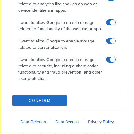
related to analytics like cookies on web or
device identifiers in apps.
Η Chery επενδύει 75 εκατ. δολάρια στην KG Mobility
I want to allow Google to enable storage
related to functionality of the website or app.
I want to allow Google to enable storage
related to personalization.
Το FIAT 500 Hybrid τώρα
I want to allow Google to enable storage
από 18.990 ευρώ
related to security, including authentication
functionality and fraud prevention, and other
user protection.
Ατρόμητος και Novibet
συνεχίζουν μαζί: Ανανέωση
της συνεργασίας τους μέχρι
το 2028
CONFIRM
Data Deletion
Data Access
Privacy Policy
18η συνεχόμενη χρονιά για τον ΟΤΕ στη διεθνή σειρά