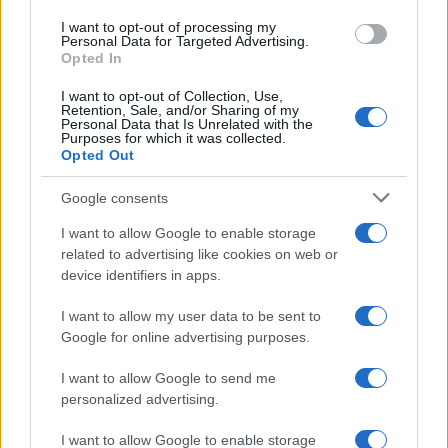
stream)
I want to opt-out of processing my
Personal Data for Targeted Advertising.
Opted In
I want to opt-out of Collection, Use,
Retention, Sale, and/or Sharing of my
Personal Data that Is Unrelated with the
ΕΛΣΤΑΤ: Στο 3,4% υποχώρησε ο πληθωρισμός τον Ιούλιο
Purposes for which it was collected.
Opted Out
Google consents
I want to allow Google to enable storage
related to advertising like cookies on web or
device identifiers in apps.
Metlen: Ρεκόρ EBITDA στο
I want to allow my user data to be sent to
α' εξάμηνο, στα 550 εκατ.
Χρηματοδότηση 8 εκατ.
Google for online advertising purposes.
ευρώ – Καθαρά κέρδη 313
ευρώ σε 843 μέσα
εκατ. ευρώ
ενημέρωσης- Ξεκίνησε το
I want to allow Google to send me
πενταετές πρόγραμμα
personalized advertising.
ενίσχυσης του Τύπου
I want to allow Google to enable storage