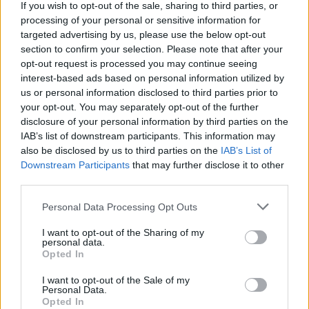
If you wish to opt-out of the sale, sharing to third parties, or
processing of your personal or sensitive information for
Η Toyota φέρνει νέα γενιά
Σε κινεζική… πολιορκία η
targeted advertising by us, please use the below opt-out
μπαταριών για τα υβριδικά
ευρωπαϊκή
section to confirm your selection. Please note that after your
της
αυτοκινητοβιομηχανία
opt-out request is processed you may continue seeing
interest-based ads based on personal information utilized by
us or personal information disclosed to third parties prior to
your opt-out. You may separately opt-out of the further
disclosure of your personal information by third parties on the
IAB’s list of downstream participants. This information may
Νέο Audi A2 e-tron με στόχο την κορυφή της
also be disclosed by us to third parties on the
IAB’s List of
αποδοτικότητας
Downstream Participants
that may further disclose it to other
third parties.
Please note that this website/app uses one or more Google
Personal Data Processing Opt Outs
services and may gather and store information including but
not limited to your visit or usage behaviour. You may click to
I want to opt-out of the Sharing of my
personal data.
grant or deny consent to Google and its third-party tags to
Opted In
use your data for below specified purposes in below Google
consent section.
Εθνική Νεανίδων: Με τη
O θάνατός του Μπράντον
I want to opt-out of the Sale of my
Βουλγαρία για τις θέσεις 5-
Κλαρκ προκλήθηκε από
Personal Data.
8 του Ευρωμπάσκετ (live
συνδυασμό ναρκωτικών
Opted In