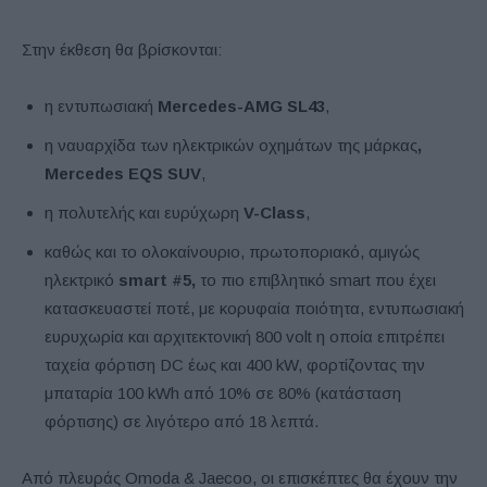
Στην έκθεση θα βρίσκονται:
η εντυπωσιακή
Mercedes-AMG SL43
,
η ναυαρχίδα των ηλεκτρικών οχημάτων της μάρκας
,
Mercedes EQS SUV
,
η πολυτελής και ευρύχωρη
V-Class
,
καθώς και το ολοκαίνουριο, πρωτοποριακό, αμιγώς
ηλεκτρικό
smart #5,
το πιο επιβλητικό smart που έχει
κατασκευαστεί ποτέ, με κορυφαία ποιότητα, εντυπωσιακή
ευρυχωρία και αρχιτεκτονική 800 volt η οποία επιτρέπει
ταχεία φόρτιση DC έως και 400 kW, φορτίζοντας την
μπαταρία 100 kWh από 10% σε 80% (κατάσταση
φόρτισης) σε λιγότερο από 18 λεπτά.
Από πλευράς Omoda & Jaecoo, οι επισκέπτες θα έχουν την