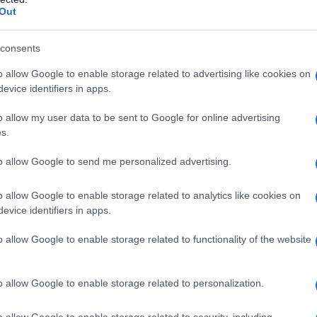
Out
consents
o allow Google to enable storage related to advertising like cookies on
Mundo Deportivo για Παναθηναϊκό: «Μια
evice identifiers in apps.
πεντάδα που σπέρνει τον φόβο στην
Ευρώπη»
o allow my user data to be sent to Google for online advertising
s.
to allow Google to send me personalized advertising.
o allow Google to enable storage related to analytics like cookies on
evice identifiers in apps.
Συμφωνία για την
Χρηματιστήριο Αθηνών:
o allow Google to enable storage related to functionality of the website
συμμετοχής στο
Εβδομαδιαία άνοδος 1,76%,
th Ring Mall έναντι
κέρδη 23,31% από τις αρχές
ατ. ευρώ
του έτους
o allow Google to enable storage related to personalization.
o allow Google to enable storage related to security, including