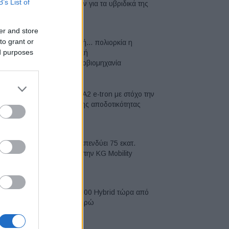
B’s List of
μπαταριών για τα υβριδικά της
07/08/2026
er and store
to grant or
Σε κινεζική… πολιορκία η
ed purposes
ευρωπαϊκή
αυτοκινητοβιομηχανία
06/08/2026
Νέο Audi A2 e-tron με στόχο την
κορυφή της αποδοτικότητας
05/08/2026
Η Chery επενδύει 75 εκατ.
δολάρια στην KG Mobility
04/08/2026
Το FIAT 500 Hybrid τώρα από
18.990 ευρώ
04/08/2026