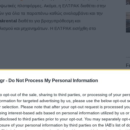
υψωτικές πλατφόρμες. Ακόμα, η ΕΛΤΡΑΚ διαθέτει στην
ών για όλα τα παραπάνω καθώς αναλαμβάνει και την
akrental
διαθέτει για βραχυπρόθεσμη και
ισμού και μηχανημάτων. Η ΕΛΤΡΑΚ εισήχθη στο
F
gr -
Do Not Process My Personal Information
to opt-out of the sale, sharing to third parties, or processing of your per
formation for targeted advertising by us, please use the below opt-out s
r selection. Please note that after your opt-out request is processed y
L
eing interest-based ads based on personal information utilized by us or
disclosed to third parties prior to your opt-out. You may separately opt-
losure of your personal information by third parties on the IAB’s list of
ο 2001, αντιπροσωπεύοντας επισήμως στην ελληνική