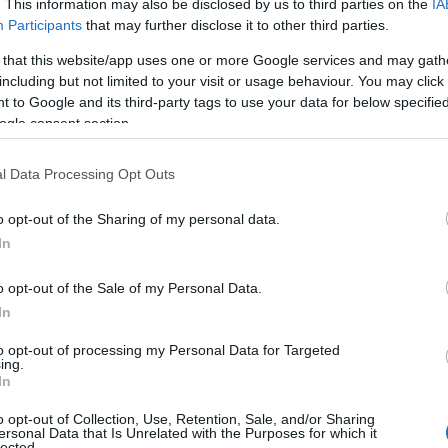
. This information may also be disclosed by us to third parties on the
IA
estone
. Η
Bridgestone
είναι ο μεγαλύτερος
Participants
that may further disclose it to other third parties.
ζεται για τις κορυφαίες επιδόσεις και την ασφάλεια, που
 that this website/app uses one or more Google services and may gath
καλύπτουν όλο το εύρος των τροχοφόρων οχημάτων.
including but not limited to your visit or usage behaviour. You may click 
 to Google and its third-party tags to use your data for below specifi
ταστάσεις και εξελιγμένα συστήματα πληροφορικής,
ogle consent section.
να διατηρεί την ηγετική του θέση στην αγορά. Ωστόσο,
ς συνεργατών που απαρτίζουν τους πολυσχιδείς τομείς της
l Data Processing Opt Outs
νουν την ουσιαστική διαφορά.
o opt-out of the Sharing of my personal data.
In
γγελματική εμπειρία στο μάρκετινγκ και τις δημόσιες
o opt-out of the Sale of my Personal Data.
In
ς εταιρείες Škoda Auto (1993 – 1998), Mercedes-Benz
to opt-out of processing my Personal Data for Targeted
2000 – 2003), Volvo Car Group (2003 – 2008), PGA
ing.
In
c (2014) και KPI Aviation Marketing Solutions (2013 –
o opt-out of Collection, Use, Retention, Sale, and/or Sharing
ersonal Data that Is Unrelated with the Purposes for which it
lected.