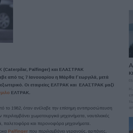
A
(Caterpilar, Palfinger) και ΕΛΑΣΤΡΑΚ
κ
λαβε από τις 7 Ιανουαρίου η Μάρθα Γεωργιλά, μετά
03
 εξωτερικό.
Οι εταιρείες ΕΛΤΡΑΚ και ΕΛΑΣΤΡΑΚ μαζί
Η 
μιλο
ΕΛΤΡΑΚ.
επ
τω
απ
ό το 1982, όταν ανέλαβε την επίσημη αντιπροσώπευση
ων περιλαμβάνει χωματουργικά μηχανήματα, ναυτιλιακές
ά, παλετοφόρα και περονοφόρα μηχανήματα.
ρκα
Palfinger
που περιλαμβάνει γερανούς, αρπάγες,