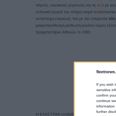
πόρτες, ναυτικούς γερανούς και τη
JLG
με αν
ελληνική αγορά την πλήρη σειρά ανταλλακτικ
αντίστοιχη επισκευή. Και με την υπηρεσία
eltr
μακροπρόθεσμη μίσθωση μεγάλο εύρος εξοπλ
Χρηματιστήριο Αθηνών το 1991.
fleetnews.
If you wish 
sensitive in
confirm you
continue se
information 
further disc
Η ΕΛΑΣΤΡΑΚ εντάχθηκε στον Όμιλο ΕΛΤΡΑΚ τ