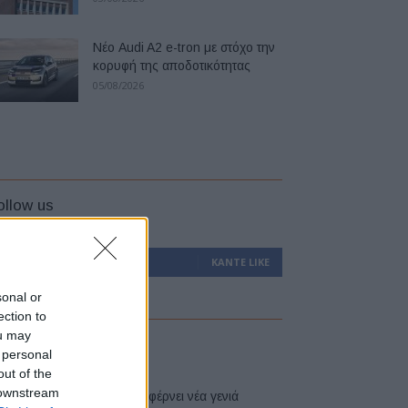
Νέο Audi A2 e-tron με στόχο την
κορυφή της αποδοτικότητας
05/08/2026
ollow us
0
Υποστηρικτές
ΚΆΝΤΕ LIKE
sonal or
ection to
ou may
atest
 personal
out of the
 downstream
Η Toyota φέρνει νέα γενιά