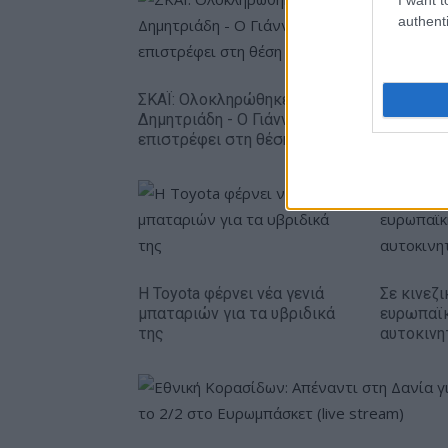
authenti
ΣΚΑΪ: Ολοκληρώθηκε η θητεία του Γρηγόρη
Δημητριάδη - Ο Γιάννης Αλαφούζος
επιστρέφει στη θέση του CEO
Η Toyota φέρνει νέα γενιά
Σε κινεζι
μπαταριών για τα υβριδικά
ευρωπαϊ
της
αυτοκινη