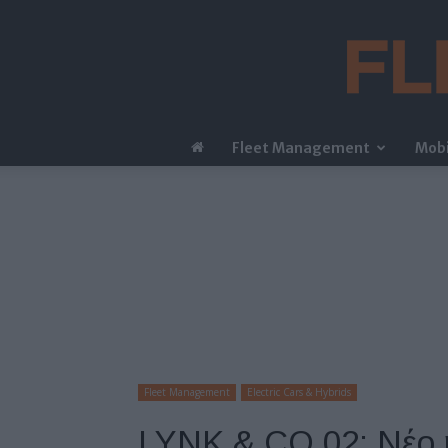
Fleet Management
Mobi
Fleet Management
Electric Cars & Hybrids
LYNK & CO 02: Νέο 