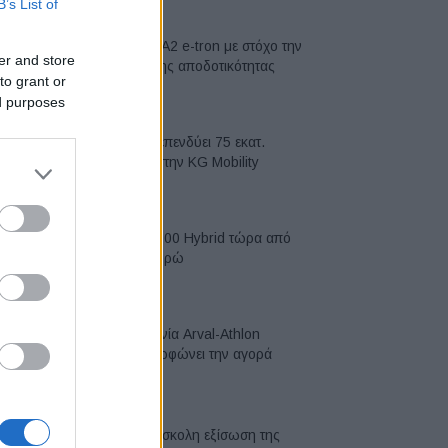
B’s List of
Νέο Audi A2 e-tron με στόχο την
er and store
κορυφή της αποδοτικότητας
to grant or
05/08/2026
ed purposes
Η Chery επενδύει 75 εκατ.
δολάρια στην KG Mobility
04/08/2026
Το FIAT 500 Hybrid τώρα από
18.990 ευρώ
04/08/2026
Η συμφωνία Arval-Athlon
αναδιαμορφώνει την αγορά
leasing
03/08/2026
VW: Η δύσκολη εξίσωση της