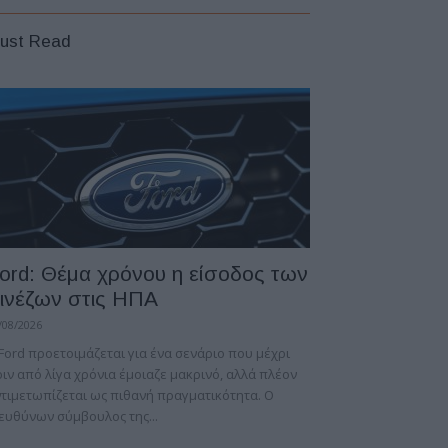
ust Read
ord: Θέμα χρόνου η είσοδος των
ινέζων στις ΗΠΑ
/08/2026
Ford προετοιμάζεται για ένα σενάριο που μέχρι
ιν από λίγα χρόνια έμοιαζε μακρινό, αλλά πλέον
τιμετωπίζεται ως πιθανή πραγματικότητα. Ο
ευθύνων σύμβουλος της...