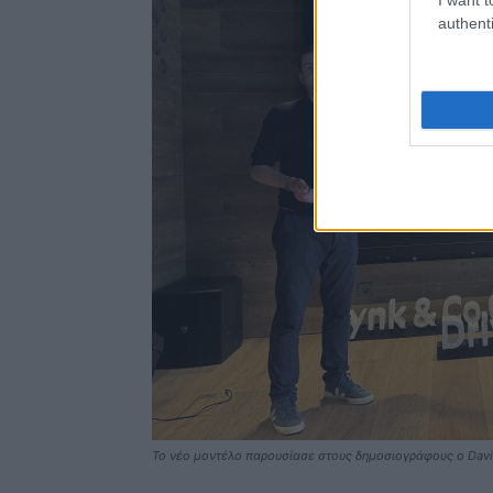
authenti
Το νέο μοντέλο παρουσίασε στους δημοσιογράφους ο David G