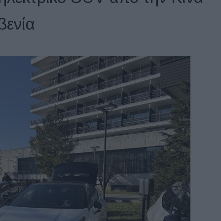
βενία