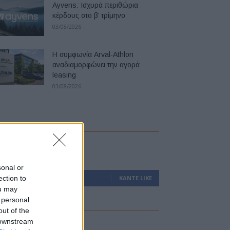
Ayvens: Iσχυρά περιθώρια
κέρδους στο β’ τρίμηνο
03/08/2026
Η συμφωνία Arval-Athlon
αναδιαμορφώνει την αγορά
leasing
03/08/2026
ollow us
sonal or
ection to
0
Υποστηρικτές
ΚΆΝΤΕ LIKE
ou may
 personal
out of the
 downstream
atest