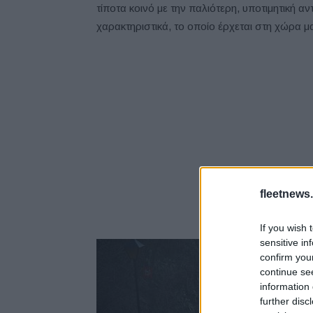
τίποτα κοινό με την παλιότερη, υποτιμητική α
χαρακτηριστικά, το οποίο έρχεται στη χώρα μ
fleetnews.
If you wish 
sensitive in
confirm you
continue se
information 
further disc