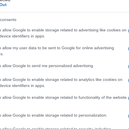
 οι Κινέζοι κράτησαν κάποια στοιχεία τακτικής από το
Out
φάσισαν να διαφοροποιηθούν. Για παράδειγμα,
τα
στα οποία προσφέρεται το νέο τους μοντέλο (από 2
consents
ά, ενώ απέφυγαν και κάποιες αμφιλεγόμενες αισθητικές
o allow Google to enable storage related to advertising like cookies on
μέρειες στο αμάξωμα και τις ζάντες του 01. Αξιοποίησαν
evice identifiers in apps.
μεγάλης
Geely
(στην οποία ανήκει η Lynk & Co)
ως ηλεκτρικό μοντέλο με ισχύ 200 kW (272 hp) και
o allow my user data to be sent to Google for online advertising
μία έως 445 χλμ. – το οποίο προσφέρεται σε δύο
s.
ι την πιο πλούσια
More που ανεβαίνει στα 42.990€.
to allow Google to send me personalized advertising.
όμως οι άνθρωποι της εταιρίας προσβλέπουν στη συνέχιση
ύμε το “02” κάτω από 30.000 €, καθώς θεωρείται
o allow Google to enable storage related to analytics like cookies on
των 9.000€.
evice identifiers in apps.
o allow Google to enable storage related to functionality of the website
o allow Google to enable storage related to personalization.
o allow Google to enable storage related to security, including