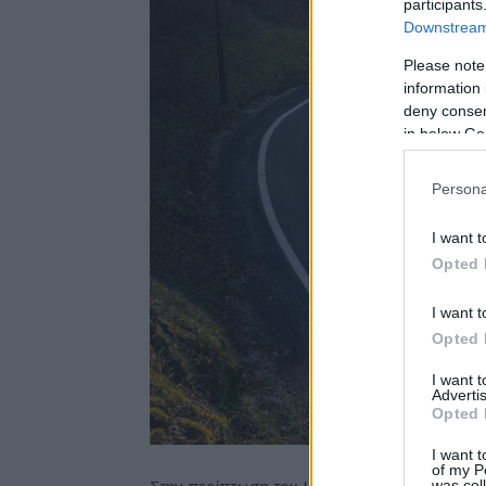
participants
Downstream 
Please note
information 
deny consent
in below Go
Persona
I want t
Opted 
I want t
Opted 
I want 
Advertis
Opted 
I want t
of my P
was col