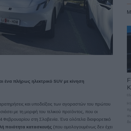
M
F
ναι ένα πλήρως ηλεκτρικό SUV με κίνηση
Κ
03
Η 
παρατηρήσεις και υποδείξεις των αγοραστών του πρώτου
πρ
υσιάσει με τη μορφή του τελικού προϊόντος, που οι
αν
4 Φεβρουαρίου στη Σλοβενία. Ένα ολότελα διαφορετικό
δι
λή ποιότητα κατασκευής
(που ομολογουμένως δεν έχει