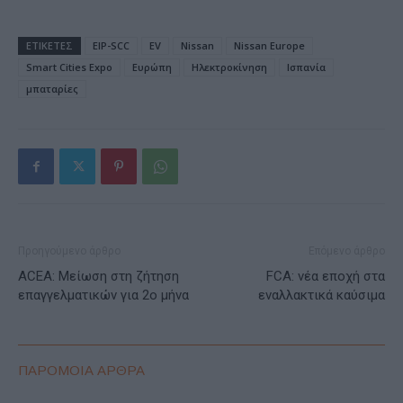
ΕΤΙΚΕΤΕΣ
EIP-SCC
EV
Nissan
Nissan Europe
Smart Cities Expo
Ευρώπη
Ηλεκτροκίνηση
Ισπανία
μπαταρίες
Προηγούμενο άρθρο
Επόμενο άρθρο
ACEA: Μείωση στη ζήτηση
FCA: νέα εποχή στα
επαγγελματικών για 2ο μήνα
εναλλακτικά καύσιμα
ΠΑΡΟΜΟΙΑ ΑΡΘΡΑ