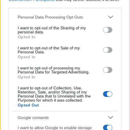
third parties.
Please note that this website/app uses one or more Google
Personal Data Processing Opt Outs
services and may gather and store information including but
not limited to your visit or usage behaviour. You may click to
I want to opt-out of the Sharing of my
personal data.
grant or deny consent to Google and its third-party tags to
Opted In
use your data for below specified purposes in below Google
Καρδίτσα: Ολοκλήρωσε την
consent section.
εξάδα των ξένων με την
I want to opt-out of the Sale of my
Κασελάκης: «Το όραμα του
Personal Data.
απόκτηση του Τζόρνταν
Αμαρουσίου με κέρδισε –
Opted In
ΜακΡέι
Να δικαιώσω τη διοίκηση
και τον προπονητή»
I want to opt-out of processing my
Personal Data for Targeted Advertising.
Opted In
I want to opt-out of Collection, Use,
Retention, Sale, and/or Sharing of my
Personal Data that Is Unrelated with the
Purposes for which it was collected.
Ταχύτερα και αυστηρότερα: Το νέο ψηφιακό καθεστώς της
Opted Out
ΑΑΔΕ για τα ανασφάλιστα οχήματα
Google consents
I want to allow Google to enable storage