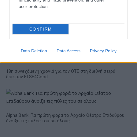
functionality and fraud prevention, and other
Η Chery επενδύει 75 εκατ.
δολάρια στην KG Mobility
user protection.
Ατρόμητος και Novibet
συνεχίζουν μαζί: Ανανέωση
της συνεργασίας τους μέχρι
CONFIRM
το 2028
Data Deletion
Data Access
Privacy Policy
18η συνεχόμενη χρονιά για τον ΟΤΕ στη διεθνή σειρά
δεικτών FTSE4Good
Alpha Bank: Για πρώτη φορά το Αρχαίο Θέατρο Επιδαύρου
άνοιξε τις πύλες του σε όλους