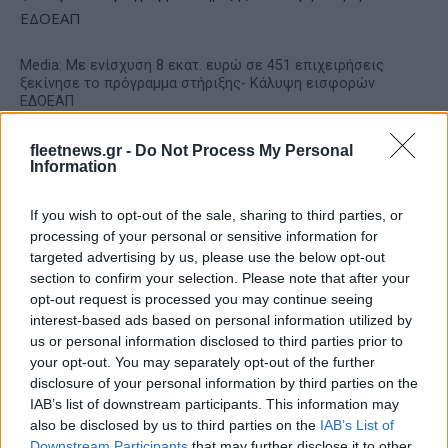
Media: Με ενίσχυση 8 εκατ. ευρώ σε 451 επιχειρήσεις
ξεκίνησε το πρόγραμμα στήριξης- Κάλυψη εισφορών
ΕΔΟΕΑΠ
fleetnews.gr -
Do Not Process My Personal
Information
If you wish to opt-out of the sale, sharing to third parties, or
processing of your personal or sensitive information for
Νέα Mercedes-Benz GLB:
Η Toyota φέρνει νέα γενιά
targeted advertising by us, please use the below opt-out
Hybrid και Electric, με
μπαταριών για τα υβριδικά
section to confirm your selection. Please note that after your
όφελος 2.000 ευρώ
της
opt-out request is processed you may continue seeing
interest-based ads based on personal information utilized by
us or personal information disclosed to third parties prior to
your opt-out. You may separately opt-out of the further
disclosure of your personal information by third parties on the
IAB’s list of downstream participants. This information may
Σε κινεζική… πολιορκία η ευρωπαϊκή αυτοκινητοβιομηχανία
also be disclosed by us to third parties on the
IAB’s List of
Downstream Participants
that may further disclose it to other