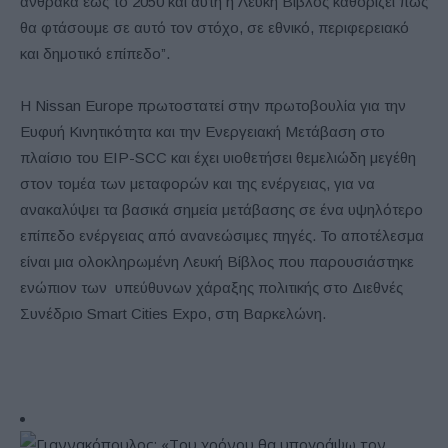
άνθρακα έως το 2050 και αυτή η Λευκή Βίβλος καθορίζει πώς
θα φτάσουμε σε αυτό τον στόχο, σε εθνικό, περιφερειακό
και δημοτικό επίπεδο”.
Η Nissan Europe πρωτοστατεί στην πρωτοβουλία για την
Ευφυή Κινητικότητα και την Ενεργειακή Μετάβαση στο
πλαίσιο του EIP-SCC και έχει υιοθετήσει θεμελιώδη μεγέθη
στον τομέα των μεταφορών και της ενέργειας, για να
ανακαλύψει τα βασικά σημεία μετάβασης σε ένα υψηλότερο
επίπεδο ενέργειας από ανανεώσιμες πηγές. Το αποτέλεσμα
είναι μια ολοκληρωμένη Λευκή Βίβλος που παρουσιάστηκε
ενώπιον των υπεύθυνων χάραξης πολιτικής στο Διεθνές
Συνέδριο Smart Cities Expo, στη Βαρκελώνη.