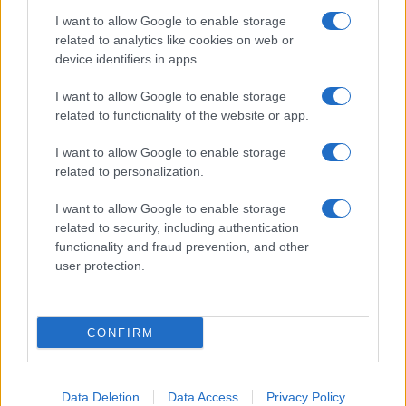
I want to allow Google to enable storage
Προηγούμενο άρθρο
Επόμενο άρθρο
related to analytics like cookies on web or
instacar: 50% έκπτωση στα 2
Όμιλος Επιχειρήσεων
device identifiers in apps.
πρώτα μισθώματα
Σαρακάκη: Συμμετοχή στην
Ώρα της Γης 2025
I want to allow Google to enable storage
related to functionality of the website or app.
I want to allow Google to enable storage
ΠΑΡΟΜΟΙΑ ΑΡΘΡΑ
related to personalization.
ΠΕΡΙΣΣΟΤΕΡΑ ΑΠΟ ΤΟΝ ΔΗΜΙΟΥΡΓΟ
I want to allow Google to enable storage
related to security, including authentication
functionality and fraud prevention, and other
Το Πολυτεχνείο Κρήτης δημιούργησε
user protection.
εφαρμογή διαμοιρασμού διαδρομών
Mobility
CONFIRM
ΔΕΗ blue – Visa: Eπιβράβευση έως
18€ τον μήνα για τη φόρτιση EV
Mobility
Data Deletion
Data Access
Privacy Policy