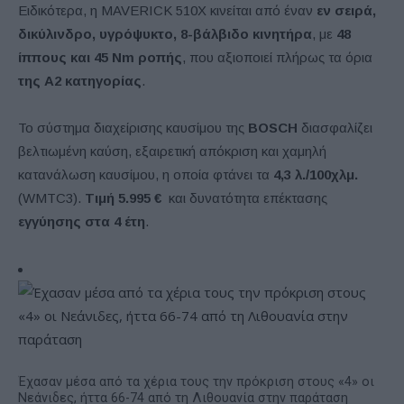
Ειδικότερα, η MAVERICK 510X κινείται από έναν
εν σειρά,
δικύλινδρο, υγρόψυκτο, 8-βάλβιδο κινητήρα
, με
48
ίππους και 45 Nm ροπής
, που αξιοποιεί πλήρως τα όρια
της Α2 κατηγορίας
.
Το σύστημα διαχείρισης καυσίμου της
BOSCH
διασφαλίζει
βελτιωμένη καύση, εξαιρετική απόκριση και χαμηλή
κατανάλωση καυσίμου, η οποία φτάνει τα
4,3 λ./100χλμ.
(WMTC3).
Τιμή 5.995 €
και δυνατότητα επέκτασης
εγγύησης στα
4 έτη
.
Έχασαν μέσα από τα χέρια τους την πρόκριση στους «4» οι
Νεάνιδες, ήττα 66-74 από τη Λιθουανία στην παράταση