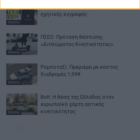
H Uber φέρνει νέα λειτουργία
ηχητικής εγγραφής
Mobility
ΠΣΕΟ: Πρόταση θέσπισης
«Διπλώματος Κινητικότητας»
Mobility
Ρομποταξί: Πρεμιέρα με κόστος
διαδρομής 1,99€
Mobility
Bolt: Η θέση της Ελλάδας στον
ευρωπαϊκό χάρτη αστικής
κινητικότητας
Mobility