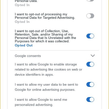
Personal Data.
Opted In
18η συνεχόμενη χρονιά για τον ΟΤΕ στη διεθνή σειρά
δεικτών FTSE4Good
I want to opt-out of processing my
Personal Data for Targeted Advertising.
Opted In
I want to opt-out of Collection, Use,
Retention, Sale, and/or Sharing of my
Personal Data that Is Unrelated with the
Purposes for which it was collected.
Alpha Bank: Για πρώτη φορά το Αρχαίο Θέατρο Επιδαύρου
Opted Out
άνοιξε τις πύλες του σε όλους
Google consents
I want to allow Google to enable storage
related to advertising like cookies on web or
ΕΤΙΚΕΤΕΣ
KOVE MAVERICK 510X
device identifiers in apps.
I want to allow my user data to be sent to
Google for online advertising purposes.
I want to allow Google to send me
personalized advertising.