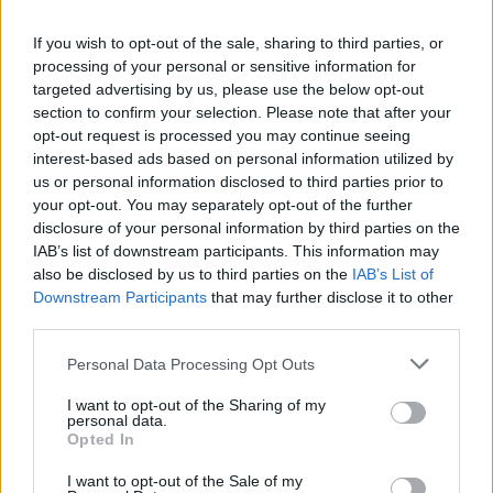
If you wish to opt-out of the sale, sharing to third parties, or
processing of your personal or sensitive information for
targeted advertising by us, please use the below opt-out
Η Chery επενδύει 75 εκατ. δολάρια στην KG Mobility
section to confirm your selection. Please note that after your
opt-out request is processed you may continue seeing
interest-based ads based on personal information utilized by
us or personal information disclosed to third parties prior to
your opt-out. You may separately opt-out of the further
disclosure of your personal information by third parties on the
Το FIAT 500 Hybrid τώρα
IAB’s list of downstream participants. This information may
από 18.990 ευρώ
also be disclosed by us to third parties on the
IAB’s List of
Downstream Participants
that may further disclose it to other
third parties.
Ατρόμητος και Novibet
συνεχίζουν μαζί: Ανανέωση
Please note that this website/app uses one or more Google
της συνεργασίας τους μέχρι
Personal Data Processing Opt Outs
services and may gather and store information including but
το 2028
not limited to your visit or usage behaviour. You may click to
I want to opt-out of the Sharing of my
personal data.
grant or deny consent to Google and its third-party tags to
Opted In
use your data for below specified purposes in below Google
consent section.
I want to opt-out of the Sale of my