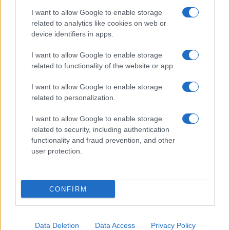
I want to allow Google to enable storage
Προηγούμενο άρθρο
Επόμενο άρθρο
related to analytics like cookies on web or
Η Fiat αποκαλύπτει το
Το Škoda SUPERB
device identifiers in apps.
ηλεκτρικό Ducato με 360km
ανανεώθηκε και
εμβέλεια
αναβαθμίστηκε τεχνολογικά
I want to allow Google to enable storage
related to functionality of the website or app.
I want to allow Google to enable storage
ΠΑΡΟΜΟΙΑ ΑΡΘΡΑ
related to personalization.
ΠΕΡΙΣΣΟΤΕΡΑ ΑΠΟ ΤΟΝ ΔΗΜΙΟΥΡΓΟ
I want to allow Google to enable storage
related to security, including authentication
functionality and fraud prevention, and other
Nissan, Wayve και Uber ενώνουν
user protection.
δυνάμεις για την ανάπτυξη ρομποταξί
Smart Mobility
CONFIRM
Συνεργασία Caroo και Surprice Car
Rental για την ανάπτυξη του Mobility
Mobility
Data Deletion
Data Access
Privacy Policy