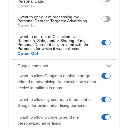
18η συνεχόμενη χρονιά για τον ΟΤΕ στη διεθνή σειρά
Personal Data.
Opted In
δεικτών FTSE4Good
I want to opt-out of processing my
Personal Data for Targeted Advertising.
Opted In
I want to opt-out of Collection, Use,
Retention, Sale, and/or Sharing of my
Alpha Bank: Για πρώτη φορά το Αρχαίο Θέατρο Επιδαύρου
Personal Data that Is Unrelated with the
άνοιξε τις πύλες του σε όλους
Purposes for which it was collected.
Opted Out
Google consents
I want to allow Google to enable storage
ΕΤΙΚΕΤΕΣ
Car sharing
Volkswagen
WeShare
Βερολίνο
related to advertising like cookies on web or
Γερμανία
Ηλεκτροκίνηση
device identifiers in apps.
I want to allow my user data to be sent to
Google for online advertising purposes.
I want to allow Google to send me
personalized advertising.