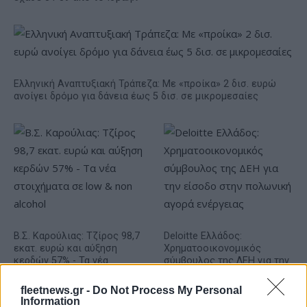
Ελληνική Αναπτυξιακή Τράπεζα: Με «προίκα» 2 δισ. ευρώ
ανοίγει δρόμο για δάνεια έως 5 δισ. σε μικρομεσαίες
Β.Σ. Καρούλιας: Τζίρος 98,7
Deloitte Ελλάδος:
εκατ. ευρώ και αύξηση
Χρηματοοικονομικός
κερδών 57% - Τα νέα
σύμβουλος της ΔΕΗ για την
στοιχήματα σε low & non
είσοδο στην πολωνική
alcohol
αγορά ενέργειας
fleetnews.gr -
Do Not Process My Personal
Information