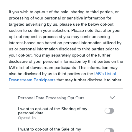
If you wish to opt-out of the sale, sharing to third parties, or
processing of your personal or sensitive information for
Η Chery επενδύει 75 εκατ. δολάρια στην KG Mobility
targeted advertising by us, please use the below opt-out
section to confirm your selection. Please note that after your
opt-out request is processed you may continue seeing
interest-based ads based on personal information utilized by
us or personal information disclosed to third parties prior to
your opt-out. You may separately opt-out of the further
Το FIAT 500 Hybrid τώρα
disclosure of your personal information by third parties on the
από 18.990 ευρώ
IAB’s list of downstream participants. This information may
also be disclosed by us to third parties on the
IAB’s List of
Downstream Participants
that may further disclose it to other
Ατρόμητος και Novibet
συνεχίζουν μαζί: Ανανέωση
third parties.
της συνεργασίας τους μέχρι
το 2028
Please note that this website/app uses one or more Google
Personal Data Processing Opt Outs
services and may gather and store information including but
not limited to your visit or usage behaviour. You may click to
I want to opt-out of the Sharing of my
personal data.
grant or deny consent to Google and its third-party tags to
Opted In
use your data for below specified purposes in below Google
consent section.
I want to opt-out of the Sale of my