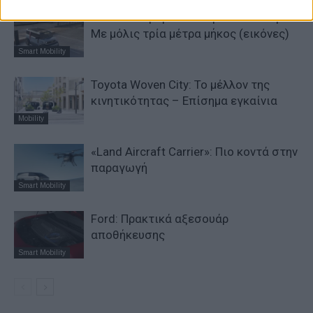
Dacia: To oραματικό Hipster Concept –
Με μόλις τρία μέτρα μήκος (εικόνες)
Smart Mobility
Toyota Woven City: Το μέλλον της
κινητικότητας – Επίσημα εγκαίνια
Mobility
«Land Aircraft Carrier»: Πιο κοντά στην
παραγωγή
Smart Mobility
Ford: Πρακτικά αξεσουάρ
αποθήκευσης
Smart Mobility