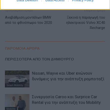
Data Deletion
Data Access
Privacy Policy
Προηγούμενο άρθρο
Επόμενο άρθρο
Αναβάθμιση μοντέλων BMW
Ξεκινά η παραγωγή του
από το φθινόπωρο του 2020
ηλεκτρικού Volvo XC40
Recharge
ΠΑΡΟΜΟΙΑ ΑΡΘΡΑ
ΠΕΡΙΣΣΟΤΕΡΑ ΑΠΟ ΤΟΝ ΔΗΜΙΟΥΡΓΟ
Nissan, Wayve και Uber ενώνουν
δυνάμεις για την ανάπτυξη ρομποταξί
Smart Mobility
Συνεργασία Caroo και Surprice Car
Rental για την ανάπτυξη του Mobility
Mobility