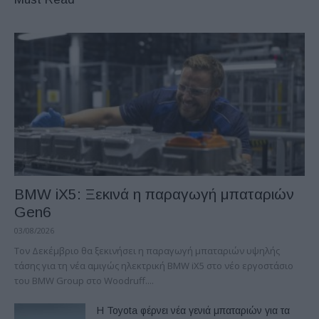
BMW iX5: Ξεκινά η παραγωγή μπαταριών
Gen6
03/08/2026
Τον Δεκέμβριο θα ξεκινήσει η παραγωγή μπαταριών υψηλής
τάσης για τη νέα αμιγώς ηλεκτρική BMW iX5 στο νέο εργοστάσιο
του BMW Group στο Woodruff....
Η Toyota φέρνει νέα γενιά μπαταριών για τα