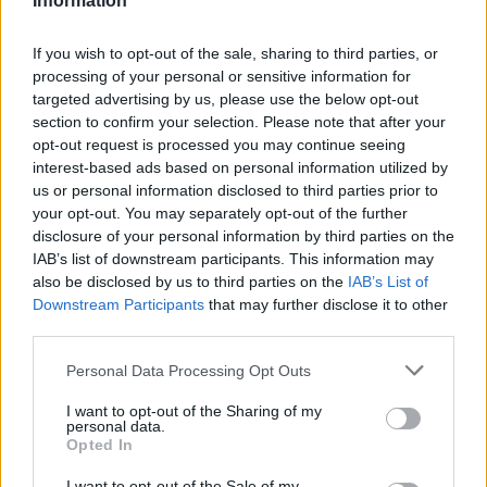
Information
στην πρεμιέρα, 78-36 την
Ιρλανδία
If you wish to opt-out of the sale, sharing to third parties, or
processing of your personal or sensitive information for
targeted advertising by us, please use the below opt-out
section to confirm your selection. Please note that after your
opt-out request is processed you may continue seeing
interest-based ads based on personal information utilized by
ΕΛΣΤΑΤ: Στο 3,4% υποχώρησε ο πληθωρισμός τον Ιούλιο
us or personal information disclosed to third parties prior to
your opt-out. You may separately opt-out of the further
disclosure of your personal information by third parties on the
IAB’s list of downstream participants. This information may
also be disclosed by us to third parties on the
IAB’s List of
Downstream Participants
that may further disclose it to other
third parties.
Metlen: Ρεκόρ EBITDA στο
Please note that this website/app uses one or more Google
Personal Data Processing Opt Outs
α' εξάμηνο, στα 550 εκατ.
services and may gather and store information including but
Χρηματοδότηση 8 εκατ.
ευρώ – Καθαρά κέρδη 313
not limited to your visit or usage behaviour. You may click to
I want to opt-out of the Sharing of my
ευρώ σε 843 μέσα
εκατ. ευρώ
personal data.
ενημέρωσης- Ξεκίνησε το
grant or deny consent to Google and its third-party tags to
Opted In
πενταετές πρόγραμμα
use your data for below specified purposes in below Google
ενίσχυσης του Τύπου
consent section.
I want to opt-out of the Sale of my