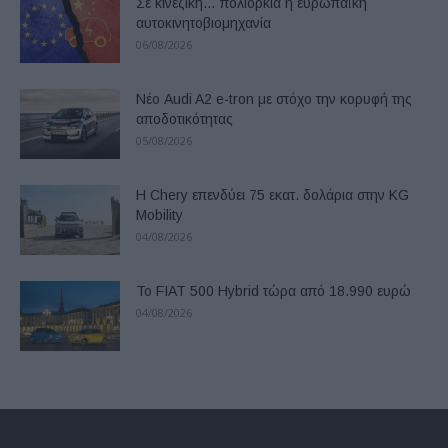
Σε κινεζική… πολιορκία η ευρωπαϊκή
αυτοκινητοβιομηχανία
06/08/2026
Νέο Audi A2 e-tron με στόχο την κορυφή της
αποδοτικότητας
05/08/2026
Η Chery επενδύει 75 εκατ. δολάρια στην KG
Mobility
04/08/2026
Το FIAT 500 Hybrid τώρα από 18.990 ευρώ
04/08/2026