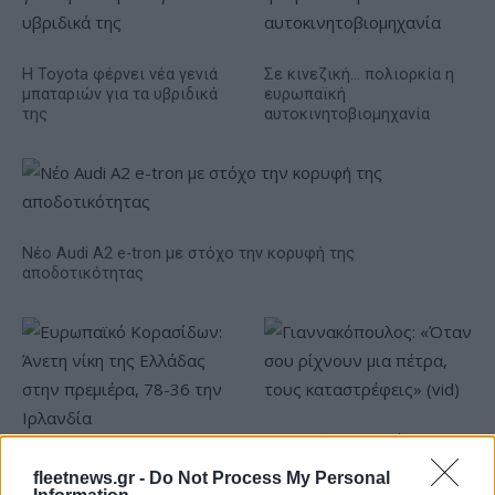
Η Toyota φέρνει νέα γενιά
Σε κινεζική… πολιορκία η
μπαταριών για τα υβριδικά
ευρωπαϊκή
της
αυτοκινητοβιομηχανία
Νέο Audi A2 e-tron με στόχο την κορυφή της
αποδοτικότητας
Γιαννακόπουλος: «Όταν σου
ρίχνουν μια πέτρα, τους
Ευρωπαϊκό Κορασίδων:
fleetnews.gr -
Do Not Process My Personal
καταστρέφεις» (vid)
Άνετη νίκη της Ελλάδας