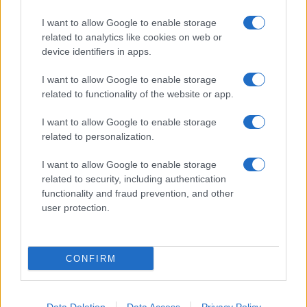
18η συνεχόμενη χρονιά για τον ΟΤΕ στη διεθνή σειρά
I want to allow Google to enable storage
δεικτών FTSE4Good
related to analytics like cookies on web or
device identifiers in apps.
I want to allow Google to enable storage
related to functionality of the website or app.
Alpha Bank: Για πρώτη φορά το Αρχαίο Θέατρο Επιδαύρου
I want to allow Google to enable storage
άνοιξε τις πύλες του σε όλους
related to personalization.
I want to allow Google to enable storage
related to security, including authentication
functionality and fraud prevention, and other
ΕΤΙΚΕΤΕΣ
MaaS
Transport for London
Uber
Ευρώπη
user protection.
Ηνωμένο Βασίλειο
CONFIRM