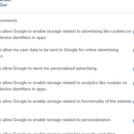
Out
κύριους μετόχους της Navistar. Η TRATON αναμένει να
λος του 2020.
consents
N δεσμεύεται να οριστικοποιήσει την πρόταση και δεν θα
o allow Google to enable storage related to advertising like cookies on
evice identifiers in apps.
, κάποια εναλλακτική συναλλαγή.
o allow my user data to be sent to Google for online advertising
s.
to allow Google to send me personalized advertising.
o allow Google to enable storage related to analytics like cookies on
evice identifiers in apps.
o allow Google to enable storage related to functionality of the website
o allow Google to enable storage related to personalization.
o allow Google to enable storage related to security, including