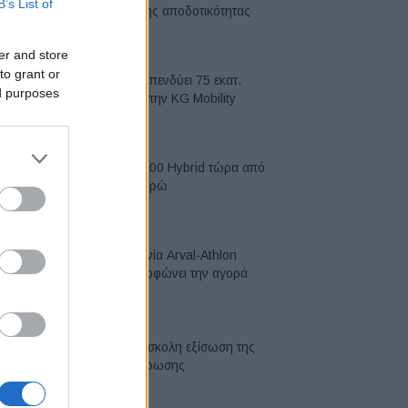
B’s List of
κορυφή της αποδοτικότητας
05/08/2026
er and store
to grant or
Η Chery επενδύει 75 εκατ.
ed purposes
δολάρια στην KG Mobility
04/08/2026
Το FIAT 500 Hybrid τώρα από
18.990 ευρώ
04/08/2026
Η συμφωνία Arval-Athlon
αναδιαμορφώνει την αγορά
leasing
03/08/2026
VW: Η δύσκολη εξίσωση της
αναδιάρθρωσης
03/08/2026