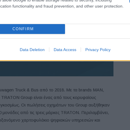
cation functionality and fraud prevention, and other user protection.
CONFIRM
Data Deletion
Data Access
Privacy Policy
kswagen Truck & Bus από το 2018. Με τα brands MAN,
το TRATON Group είναι ένας από τους κορυφαίους
γκοσμίως. Οι πωλήσεις οχημάτων του Group αυξήθηκαν
00 μονάδες από τις τρεις μάρκες TRATON. Περιλαμβάνει,
 αυξανόμενο χαρτοφυλάκιο ψηφιακών υπηρεσιών και