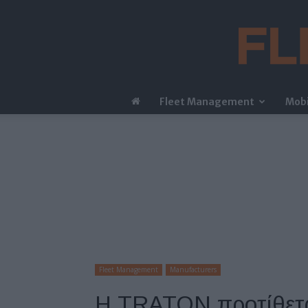
Fleet Management
Mobi
Fleet Management
Manufacturers
Η TRATON προτίθεται