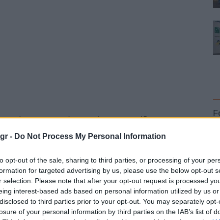
F
ν συνάψει στρατηγική συμμαχία που προσέδωσε
 αύξησης της αγοραστικής δύναμης και ενσωμάτωσης νέων
gr -
Do Not Process My Personal Information
επαγγελματικών οχημάτων συνεχίζει να εξελίσσεται, η
αγή είναι το επόμενο λογικό βήμα και θα προσφέρει
to opt-out of the sale, sharing to third parties, or processing of your per
formation for targeted advertising by us, please use the below opt-out s
r selection. Please note that after your opt-out request is processed y
L
eing interest-based ads based on personal information utilized by us or
 και ολοκληρωθεί η εξαγορά, η νέα εταιρεία θα
disclosed to third parties prior to your opt-out. You may separately opt-
ης στις απαιτήσεις των νέων κανονισμών και των ταχέως
losure of your personal information by third parties on the IAB’s list of