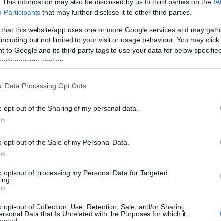
, μετάδοσης κίνησης και αυτόνομης οδήγησης. Ο
. This information may also be disclosed by us to third parties on the
IA
Participants
that may further disclose it to other third parties.
τις αγορές της Ευρώπης και της Νότιας Αμερικής με την
 δημιουργούσε έναν ηγέτη παγκόσμιας εμβέλειας και
 that this website/app uses one or more Google services and may gath
 παρέχει επίσης σημαντική αξία στους μετόχους της
including but not limited to your visit or usage behaviour. You may click 
 to Google and its third-party tags to use your data for below specifi
 μετρητών.
ogle consent section.
εξαιρετικά συνεργατική και παραγωγική στρατηγική
l Data Processing Opt Outs
χίζει να εξελίσσεται, πιστεύουμε πως μπορούν να
μικά οφέλη από μια πλήρη συγχώνευση των TRATON και
o opt-out of the Sharing of my personal data.
ουργήσει έναν ηγέτη επαγγελματικών οχημάτων
In
υλάκιο κορυφαίων εμπορικών σημάτων και προϊόντων,
o opt-out of the Sale of my Personal Data.
ας παράλληλα άμεση και ουσιαστική αξία στους μετόχους
In
, CEO της TRATON.
to opt-out of processing my Personal Data for Targeted
ing.
αξιολογήσουν οι ανεξάρτητοι διευθυντές της Navistar,
In
ιαδήποτε συναλλαγή θα υπόκειται στην έγκριση των
Volkswagen AG
και του διοικητικού συμβουλίου της
o opt-out of Collection, Use, Retention, Sale, and/or Sharing
ersonal Data that Is Unrelated with the Purposes for which it
η διαπραγμάτευση οριστικής συμφωνίας συγχώνευσης και
lected.