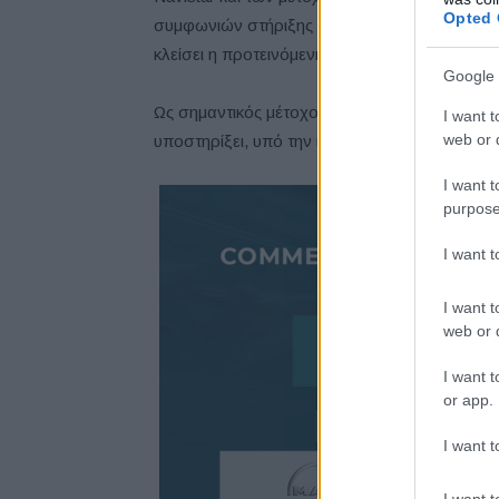
Opted 
συμφωνιών στήριξης μετόχων με ορισμένους 
κλείσει η προτεινόμενη συναλλαγή μέχρι το τέ
Google 
Ως σημαντικός μέτοχος της Navistar, η TRATO
I want t
web or d
υποστηρίξει, υπό την ιδιότητά της ως μέτοχος
I want t
purpose
I want 
I want t
web or d
I want t
or app.
I want t
I want t