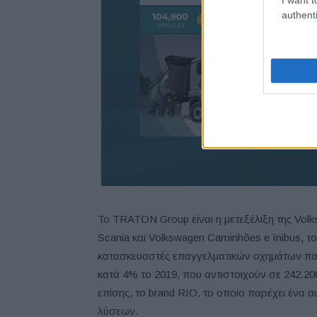
authenti
Το TRATON Group είναι η μετεξέλιξη της Vol
Scania και Volkswagen Caminhões e ìnibus, 
κατασκευαστές επαγγελματικών οχημάτων πα
κατά 4% το 2019, που αντιστοιχούν σε 242.2
επίσης, το brand RIO, το οποίο παρέχει ένα
λύσεων.