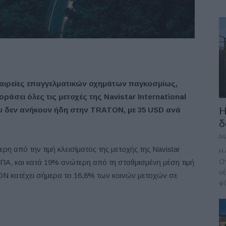
ταιρείες επαγγελματικών οχημάτων παγκοσμίως,
ράσει όλες τις μετοχές της
Navistar
International
Η
ου δεν ανήκουν ήδη στην
TRATON,
με 35
USD
ανά
δ
04
η από την τιμή κλεισίματος της μετοχής της Navistar
H 
Ch
ΗΠΑ, και κατά 19% ανώτερη από τη σταθμισμένη μέση τιμή
νέ
ON κατέχει σήμερα το 16,8% των κοινών μετοχών σε
φό