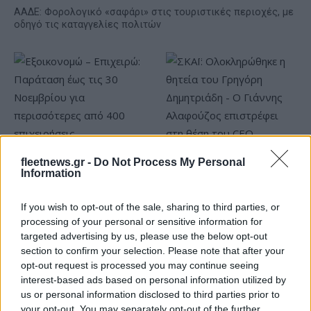
ΑΑΔΕ: Φορολογικό «σαφάρι» στις τουριστικές περιοχές, με
οδηγό τις καταγγελίες πολιτών
fleetnews.gr -
Do Not Process My Personal
Εξοικονομώ – Επιχειρώ:
ΣΚΑΪ: Ολοκληρώθηκε η
Information
Παράταση έως τις 30
θητεία του Γρηγόρη
Νοεμβρίου για
Δημητριάδη - Ο Γιάννης
περισσότερες από 400
Αλαφούζος επιστρέφει στη
If you wish to opt-out of the sale, sharing to third parties, or
επιχειρήσεις
θέση του CEO
processing of your personal or sensitive information for
targeted advertising by us, please use the below opt-out
section to confirm your selection. Please note that after your
opt-out request is processed you may continue seeing
interest-based ads based on personal information utilized by
us or personal information disclosed to third parties prior to
your opt-out. You may separately opt-out of the further