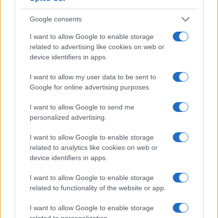
Google consents
Οι Μαϊάμι Χιτ είναι το
I want to allow Google to enable storage
φαβορί για την απόκτηση
Η Κέιλα ΜακΜπράιντ
related to advertising like cookies on web or
του Κλέι Τόμπσον
έσπασε το ρεκόρ
device identifiers in apps.
τριπόντων σε ένα παιχνίδι
του WNBA (vids)
I want to allow my user data to be sent to
Google for online advertising purposes.
I want to allow Google to send me
personalized advertising.
Ταχύτερα και αυστηρότερα: Το νέο ψηφιακό καθεστώς της
I want to allow Google to enable storage
ΑΑΔΕ για τα ανασφάλιστα οχήματα
related to analytics like cookies on web or
device identifiers in apps.
I want to allow Google to enable storage
related to functionality of the website or app.
I want to allow Google to enable storage
related to personalization.