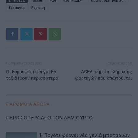
ΕΤΙΚΕΤΕΣ
Nissan
V2G
V2G i-rEzEPT
αμφίδρομη φόρτιση
Γερμανία
Ευρώπη
Προηγούμενο άρθρο
Επόμενο άρθρο
Οι Ευρωπαίοι οδηγοί EV
ACEA: σημεία πλήρωσης
ταξιδεύουν περισσότερο
φορτηγών που απαιτούνται
ΠΑΡΟΜΟΙΑ ΑΡΘΡΑ
ΠΕΡΙΣΣΟΤΕΡΑ ΑΠΟ ΤΟΝ ΔΗΜΙΟΥΡΓΟ
Η Toyota φέρνει νέα γενιά μπαταριών