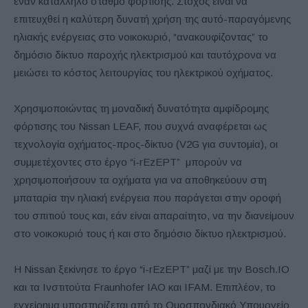
έναν κατάλληλο σταθμό φόρτισης. Στόχος είναι να
επιτευχθεί η καλύτερη δυνατή χρήση της αυτό-παραγόμενης
ηλιακής ενέργειας στο νοικοκυριό, “ανακουφίζοντας” το
δημόσιο δίκτυο παροχής ηλεκτρισμού και ταυτόχρονα να
μειώσει το κόστος λειτουργίας του ηλεκτρικού οχήματος.
Χρησιμοποιώντας τη μοναδική δυνατότητα αμφίδρομης
φόρτισης του Nissan LEAF, που συχνά αναφέρεται ως
τεχνολογία οχήματος-προς-δίκτυο (V2G για συντομία), οι
συμμετέχοντες στο έργο “i-rEzEPT” μπορούν να
χρησιμοποιήσουν τα οχήματα για να αποθηκεύουν στη
μπαταρία την ηλιακή ενέργεια που παράγεται στην οροφή
του σπιτιού τους και, εάν είναι απαραίτητο, να την διανείμουν
στο νοικοκυριό τους ή και στο δημόσιο δίκτυο ηλεκτρισμού.
Η Nissan ξεκίνησε το έργο “i-rEzEPT” μαζί με την Bosch.IO
και τα Ινστιτούτα Fraunhofer IAO και IFAM. Επιπλέον, το
εγχείρημα υποστηρίζεται από το Ομοσπονδιακό Υπουργείο