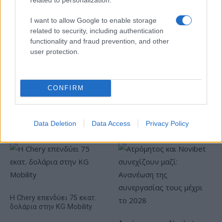
Τουρισμός για Όλους:
I want to allow Google to enable storage
Kατάθεση αιτήσεων
Όμιλος ΔΕΗ: Νέα συμφωνία
ανεξάρτητα από το
related to security, including authentication
για χαρτοφυλάκιο έργων
τελευταίο ψηφίο του ΑΦΜ
functionality and fraud prevention, and other
ΑΠΕ άνω των 2 GW σε
Πολωνία και Ουγγαρία
user protection.
CONFIRM
Νέο Audi A2 e-tron με στόχο την κορυφή της
αποδοτικότητας
Data Deletion
Data Access
Privacy Policy
Η Chery επενδύει 75 εκατ.
δολάρια στην KG Mobility