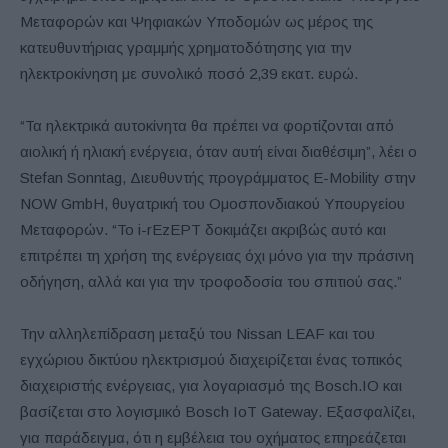
Μεταφορών και Ψηφιακών Υποδομών ως μέρος της
κατευθυντήριας γραμμής χρηματοδότησης για την
ηλεκτροκίνηση με συνολικό ποσό 2,39 εκατ. ευρώ.
“Τα ηλεκτρικά αυτοκίνητα θα πρέπει να φορτίζονται από
αιολική ή ηλιακή ενέργεια, όταν αυτή είναι διαθέσιμη”, λέει ο
Stefan Sonntag, Διευθυντής προγράμματος E-Mobility στην
NOW GmbH, θυγατρική του Ομοσπονδιακού Υπουργείου
Μεταφορών. “Το i-rEzEPT δοκιμάζει ακριβώς αυτό και
επιτρέπει τη χρήση της ενέργειας όχι μόνο για την πράσινη
οδήγηση, αλλά και για την τροφοδοσία του σπιτιού σας.”
Την αλληλεπίδραση μεταξύ του Nissan LEAF και του
εγχώριου δικτύου ηλεκτρισμού διαχειρίζεται ένας τοπικός
διαχειριστής ενέργειας, για λογαριασμό της Bosch.IO και
βασίζεται στο λογισμικό Bosch IoT Gateway. Εξασφαλίζει,
για παράδειγμα, ότι η εμβέλεια του οχήματος επηρεάζεται