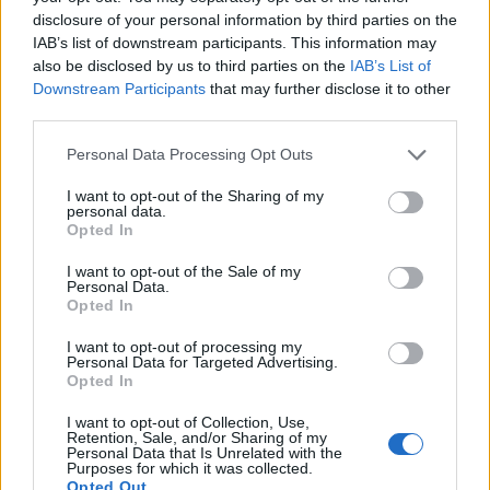
Media: Με ενίσχυση 8 εκατ. ευρώ σε 451 επιχειρήσεις
disclosure of your personal information by third parties on the
ξεκίνησε το πρόγραμμα στήριξης- Κάλυψη εισφορών
IAB’s list of downstream participants. This information may
ΕΔΟΕΑΠ
also be disclosed by us to third parties on the
IAB’s List of
Downstream Participants
that may further disclose it to other
third parties.
Please note that this website/app uses one or more Google
Personal Data Processing Opt Outs
services and may gather and store information including but
not limited to your visit or usage behaviour. You may click to
I want to opt-out of the Sharing of my
personal data.
grant or deny consent to Google and its third-party tags to
Νέα Mercedes-Benz GLB:
Η Toyota φέρνει νέα γενιά
Opted In
use your data for below specified purposes in below Google
Hybrid και Electric, με
μπαταριών για τα υβριδικά
όφελος 2.000 ευρώ
της
consent section.
I want to opt-out of the Sale of my
Personal Data.
Opted In
I want to opt-out of processing my
Personal Data for Targeted Advertising.
Opted In
Σε κινεζική… πολιορκία η ευρωπαϊκή αυτοκινητοβιομηχανία
I want to opt-out of Collection, Use,
Retention, Sale, and/or Sharing of my
Personal Data that Is Unrelated with the
Purposes for which it was collected.
Opted Out