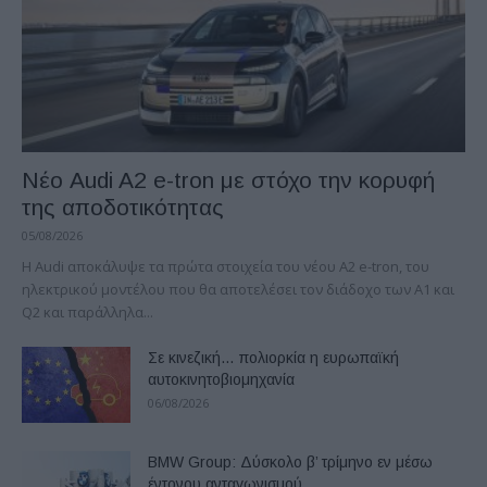
Νέο Audi A2 e-tron με στόχο την κορυφή
της αποδοτικότητας
05/08/2026
Η Audi αποκάλυψε τα πρώτα στοιχεία του νέου A2 e-tron, του
ηλεκτρικού μοντέλου που θα αποτελέσει τον διάδοχο των A1 και
Q2 και παράλληλα...
Σε κινεζική… πολιορκία η ευρωπαϊκή
αυτοκινητοβιομηχανία
06/08/2026
BMW Group: Δύσκολο β’ τρίμηνο εν μέσω
έντονου ανταγωνισμού