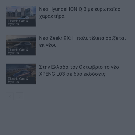
Νέο Hyundai IONIQ 3 με ευρωπαϊκό
χαρακτήρα
Electric Cars &
Hybrids
Νέο Zeekr 9X: Η πολυτέλεια ορίζεται
εκ νέου
Electric Cars &
Hybrids
Στην Ελλάδα τον Οκτώβριο το νέο
XPENG L03 σε δύο εκδόσεις
Electric Cars &
Hybrids