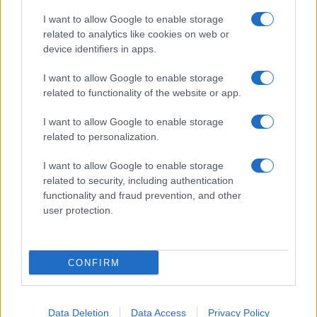
I want to allow Google to enable storage
related to analytics like cookies on web or
Ελληνική Αναπτυξιακή Τράπεζα: Με «προίκα» 2 δισ. ευρώ
device identifiers in apps.
ανοίγει δρόμο για δάνεια έως 5 δισ. σε μικρομεσαίες
I want to allow Google to enable storage
related to functionality of the website or app.
I want to allow Google to enable storage
related to personalization.
I want to allow Google to enable storage
related to security, including authentication
Β.Σ. Καρούλιας: Τζίρος 98,7
Deloitte Ελλάδος:
functionality and fraud prevention, and other
εκατ. ευρώ και αύξηση
Χρηματοοικονομικός
user protection.
κερδών 57% - Τα νέα
σύμβουλος της ΔΕΗ για την
στοιχήματα σε low & non
είσοδο στην πολωνική
alcohol
αγορά ενέργειας
CONFIRM
Data Deletion
Data Access
Privacy Policy
Η Chery επενδύει 75 εκατ. δολάρια στην KG Mobility