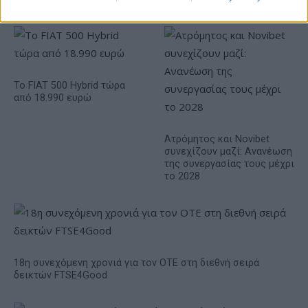
Το FIAT 500 Hybrid τώρα
από 18.990 ευρώ
Ατρόμητος και Novibet
συνεχίζουν μαζί: Ανανέωση
της συνεργασίας τους μέχρι
το 2028
18η συνεχόμενη χρονιά για τον ΟΤΕ στη διεθνή σειρά
δεικτών FTSE4Good