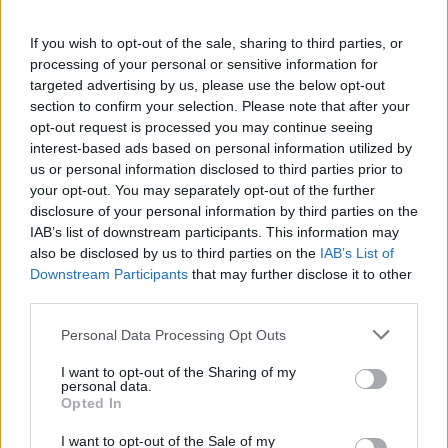
κέρδη 23,31% από τις αρχές
θητεία του Γρηγόρη
του έτους
Δημητριάδη - Ο Γιάννης
If you wish to opt-out of the sale, sharing to third parties, or
Αλαφούζος επιστρέφει στη
processing of your personal or sensitive information for
θέση του CEO
targeted advertising by us, please use the below opt-out
section to confirm your selection. Please note that after your
opt-out request is processed you may continue seeing
interest-based ads based on personal information utilized by
us or personal information disclosed to third parties prior to
your opt-out. You may separately opt-out of the further
disclosure of your personal information by third parties on the
Media: Με ενίσχυση 8 εκατ. ευρώ σε 451 επιχειρήσεις
IAB’s list of downstream participants. This information may
ξεκίνησε το πρόγραμμα στήριξης- Κάλυψη εισφορών
also be disclosed by us to third parties on the
IAB’s List of
ΕΔΟΕΑΠ
Downstream Participants
that may further disclose it to other
third parties.
Please note that this website/app uses one or more Google
Personal Data Processing Opt Outs
services and may gather and store information including but
not limited to your visit or usage behaviour. You may click to
I want to opt-out of the Sharing of my
personal data.
grant or deny consent to Google and its third-party tags to
Opted In
Η Toyota φέρνει νέα γενιά
Σε κινεζική… πολιορκία η
use your data for below specified purposes in below Google
μπαταριών για τα υβριδικά
ευρωπαϊκή
consent section.
I want to opt-out of the Sale of my
της
αυτοκινητοβιομηχανία