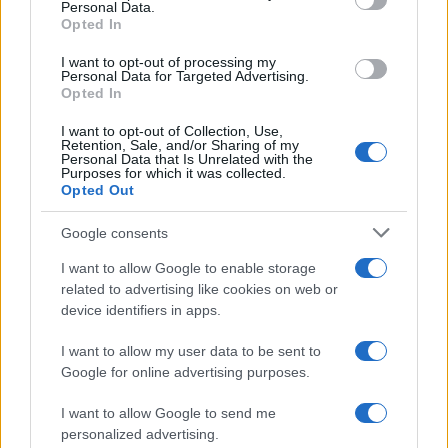
Personal Data.
Opted In
I want to opt-out of processing my
Personal Data for Targeted Advertising.
Opted In
Νέο Audi A2 e-tron με στόχο την κορυφή της
I want to opt-out of Collection, Use,
αποδοτικότητας
Retention, Sale, and/or Sharing of my
Personal Data that Is Unrelated with the
Purposes for which it was collected.
Opted Out
Google consents
I want to allow Google to enable storage
related to advertising like cookies on web or
device identifiers in apps.
Εθνική Νεανίδων: Με τη
WNBA Draft: Μετά τον
Βουλγαρία για τις θέσεις 5-
Καντέρ θέλει να δηλώσει
I want to allow my user data to be sent to
8 του Ευρωμπάσκετ (live
συμμετοχή και ο Ρόις
Google for online advertising purposes.
stream)
Γουάιτ!
I want to allow Google to send me
personalized advertising.