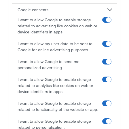
Η Chery επενδύει 75 εκατ. δολάρια στην KG Mobility
Google consents
I want to allow Google to enable storage
related to advertising like cookies on web or
device identifiers in apps.
Το FIAT 500 Hybrid τώρα
από 18.990 ευρώ
I want to allow my user data to be sent to
Google for online advertising purposes.
Ατρόμητος και Novibet
I want to allow Google to send me
συνεχίζουν μαζί: Ανανέωση
personalized advertising.
της συνεργασίας τους μέχρι
το 2028
I want to allow Google to enable storage
related to analytics like cookies on web or
device identifiers in apps.
I want to allow Google to enable storage
related to functionality of the website or app.
18η συνεχόμενη χρονιά για τον ΟΤΕ στη διεθνή σειρά
δεικτών FTSE4Good
I want to allow Google to enable storage
related to personalization.