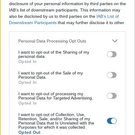
disclosure of your personal information by third parties on the
IAB’s list of downstream participants. This information may
also be disclosed by us to third parties on the
IAB’s List of
Ελληνική Αναπτυξιακή Τράπεζα: Με «προίκα» 2 δισ. ευρώ
ανοίγει δρόμο για δάνεια έως 5 δισ. σε μικρομεσαίες
Downstream Participants
that may further disclose it to other
third parties.
Please note that this website/app uses one or more Google
Personal Data Processing Opt Outs
services and may gather and store information including but
not limited to your visit or usage behaviour. You may click to
I want to opt-out of the Sharing of my
personal data.
grant or deny consent to Google and its third-party tags to
Opted In
use your data for below specified purposes in below Google
consent section.
I want to opt-out of the Sale of my
Personal Data.
Opted In
Β.Σ. Καρούλιας: Τζίρος 98,7
Deloitte Ελλάδος:
εκατ. ευρώ και αύξηση
Χρηματοοικονομικός
I want to opt-out of processing my
κερδών 57% - Τα νέα
σύμβουλος της ΔΕΗ για την
Personal Data for Targeted Advertising.
στοιχήματα σε low & non
είσοδο στην πολωνική
Opted In
alcohol
αγορά ενέργειας
I want to opt-out of Collection, Use,
Retention, Sale, and/or Sharing of my
Personal Data that Is Unrelated with the
Purposes for which it was collected.
Opted Out