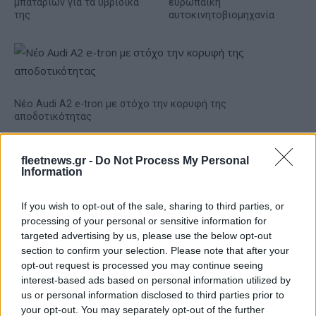
μπαταριών για τα υβριδικά
ευρωπαϊκή
της
αυτοκινητοβιομηχανία
Νέο Audi A2 e-tron με στόχο την κορυφή της
αποδοτικότητας
fleetnews.gr -
Do Not Process My Personal
Information
Σασλόγλου: «Ξεχνάμε ό,τι
If you wish to opt-out of the sale, sharing to third parties, or
έγινε και προχωράμε»
processing of your personal or sensitive information for
targeted advertising by us, please use the below opt-out
Εθνική Κορασίδων: Νίκησε
section to confirm your selection. Please note that after your
με 74-65 τη Δανία και παίζει
opt-out request is processed you may continue seeing
ημιτελικό με τη Νορβηγία
interest-based ads based on personal information utilized by
us or personal information disclosed to third parties prior to
your opt-out. You may separately opt-out of the further