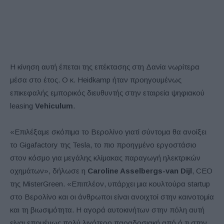
Η κίνηση αυτή έπεται της επέκτασης στη Δανία νωρίτερα
μέσα στο έτος. O κ. Heidkamp ήταν προηγουμένως
επικεφαλής εμπορικός διευθυντής στην εταιρεία ψηφιακού
leasing
Vehiculum
.
«Επιλέξαμε σκόπιμα το Βερολίνο γιατί σύντομα θα ανοίξει
το Gigafactory της Tesla, το πιο προηγμένο εργοστάσιο
στον κόσμο για μεγάλης κλίμακας παραγωγή ηλεκτρικών
οχημάτων», δήλωσε η
Caroline Asselbergs-van Dijl
, CEO
της MisterGreen. «Επιπλέον, υπάρχει μια κουλτούρα startup
στο Βερολίνο και οι άνθρωποι είναι ανοιχτοί στην καινοτομία
και τη βιωσιμότητα. Η αγορά αυτοκινήτων στην πόλη αυτή
είναι επομένως πολύ λιγότερο παραδοσιακή από ό,τι στην