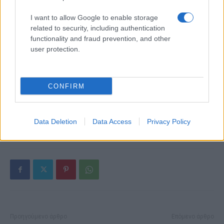
I want to allow Google to enable storage
related to security, including authentication
functionality and fraud prevention, and other
Alpha Bank: Για πρώτη φορά το Αρχαίο Θέατρο Επιδαύρου
user protection.
άνοιξε τις πύλες του σε όλους
CONFIRM
ΕΤΙΚΕΤΕΣ
Leasing EV
MisterGreen
Tesla
Γερμανία
Ευρώπη
Ηλεκτροκίνηση
Νέες μορφές ενέργειας
Ολλανδία
Data Deletion
Data Access
Privacy Policy
Χρηματοδοτικά μοντέλα
Προηγούμενο άρθρο
Επόμενο άρθρο