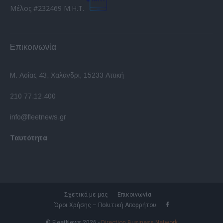
Μέλος #232469 Μ.Η.Τ.
Επικοινωνία
Μ. Ασίας 43, Χαλάνδρι, 15233 Αττική
210 77.12.400
info@fleetnews.gr
Ταυτότητα
Σχετικά με μας
Επικοινωνία
Όροι Χρήσης – Πολιτική Απορρήτου
© FleetNews 2026 -
Direction Business Network