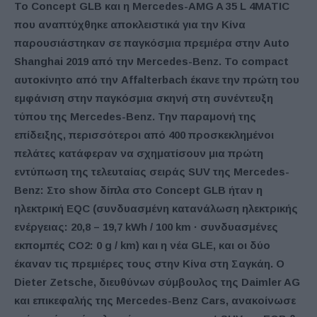
To
Concept
GLB και η
Mercedes-
AMG
A 35
L 4
MATIC
που αναπτύχθηκε αποκλειστικά για την Κίνα
παρουσιάστηκαν σε παγκόσμια πρεμιέρα στην
Auto
Shanghai 2019 από την
Mercedes-
Benz. Το
compact
αυτοκίνητο από την
Affalterbach έκανε την πρώτη του
εμφάνιση στην παγκόσμια σκηνή στη συνέντευξη
τύπου της
Mercedes-
Benz. Την παραμονή της
επίδειξης, περισσότεροι από 400 προσκεκλημένοι
πελάτες κατάφεραν να σχηματίσουν μια πρώτη
εντύπωση της τελευταίας σειράς
SUV της
Mercedes-
Benz: Στο
show
δίπλα στο
Concept
GLB ήταν η
ηλεκτρική
EQC (συνδυασμένη κατανάλωση ηλεκτρικής
ενέργειας: 20,8 – 19,7
kWh / 100
km · συνδυασμένες
εκπομπές
CO2: 0
g /
km)
και η νέα
GLE, και οι δύο
έκαναν τις πρεμιέρες τους στην Κίνα στη Σαγκάη. Ο
Dieter
Zetsche, διευθύνων σύμβουλος της
Daimler
AG
και επικεφαλής της
Mercedes-
Benz
Cars, ανακοίνωσε