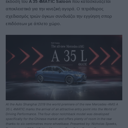
έκδοση του
A 35 4MATIC Saloon
που κατασκευάζεται
αποκλειστικά για την κινεζική αγορά. Ο τετράθυρος
σχεδιασμός τριών όγκων συνδυάζει την εγγύηση σπορ
επιδόσεων με άπλετο χώρο.
At the Auto Shanghai 2019 the world premiere of the new Mercedes-AMG A
35 L 4MATIC marks the arrival of an attractive entry point into the World of
Driving Performance. The four-door notchback model was developed
specifically for the Chinese market and offers plenty of room in the rear
thanks to six centimetres more wheelbase. Presented by: Nicholas Speeks,