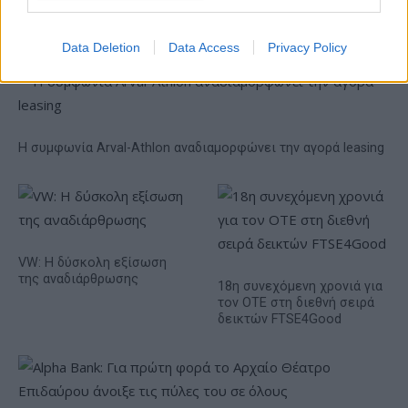
εξάμηνο, στα 4,3 δισ. ευρώ
– Στα 446 εκατ. ευρώ τα
EBITDA
Data Deletion
Data Access
Privacy Policy
Η συμφωνία Arval-Athlon αναδιαμορφώνει την αγορά leasing
VW: Η δύσκολη εξίσωση
της αναδιάρθρωσης
18η συνεχόμενη χρονιά για
τον ΟΤΕ στη διεθνή σειρά
δεικτών FTSE4Good