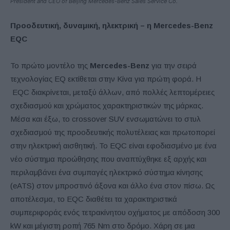
President and CEO of Beijing Mercedes-Benz Sales Service Co.
Προοδευτική, δυναμική, ηλεκτρική – η Mercedes-Benz
EQC
Το πρώτο μοντέλο της
Mercedes-Benz
για την σειρά
τεχνολογίας EQ εκτίθεται στην Κίνα για πρώτη φορά. Η
EQC διακρίνεται, μεταξύ άλλων, από πολλές λεπτομέρειες
σχεδιασμού και χρώματος χαρακτηριστικών της μάρκας.
Μέσα και έξω, το crossover SUV ενσωματώνει το στυλ
σχεδιασμού της προοδευτικής πολυτέλειας και πρωτοπορεί
στην ηλεκτρική αισθητική. Το EQC είναι εφοδιασμένο με ένα
νέο σύστημα προώθησης που αναπτύχθηκε εξ αρχής και
περιλαμβάνει ένα συμπαγές ηλεκτρικό σύστημα κίνησης
(eATS) στον μπροστινό άξονα και άλλο ένα στον πίσω. Ως
αποτέλεσμα, το EQC διαθέτει τα χαρακτηριστικά
συμπεριφοράς ενός τετρακίνητου οχήματος με απόδοση 300
kW και μέγιστη ροπή 765 Nm στο δρόμο. Χάρη σε μια