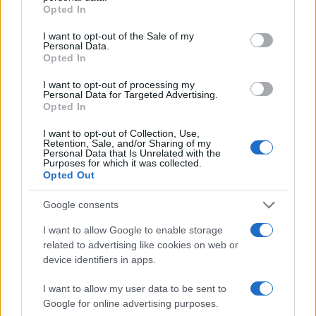
grant or deny consent to Google and its third-party tags to
Opted In
use your data for below specified purposes in below Google
consent section.
I want to opt-out of the Sale of my
Personal Data.
Opted In
Νέο Audi A2 e-tron με
Η Chery επενδύει 75 εκατ.
στόχο την κορυφή της
δολάρια στην KG Mobility
I want to opt-out of processing my
Personal Data for Targeted Advertising.
αποδοτικότητας
Opted In
I want to opt-out of Collection, Use,
Retention, Sale, and/or Sharing of my
Personal Data that Is Unrelated with the
Purposes for which it was collected.
Το FIAT 500 Hybrid τώρα από 18.990 ευρώ
Opted Out
Google consents
I want to allow Google to enable storage
related to advertising like cookies on web or
device identifiers in apps.
Ουκρανία: Με Μίχαϊλιουκ
και Λεν κόντρα στην Ελλάδα
I want to allow my user data to be sent to
Google for online advertising purposes.
Πάρκερ: «Όνειρό μου να