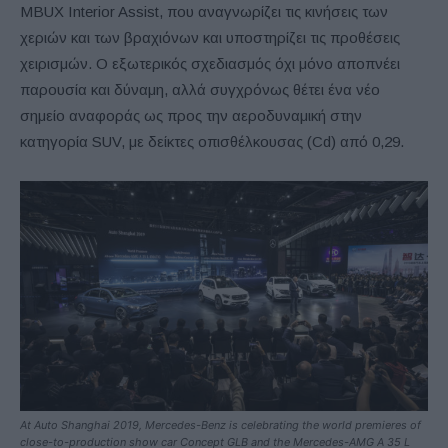
MBUX Interior Assist, που αναγνωρίζει τις κινήσεις των
χεριών και των βραχιόνων και υποστηρίζει τις προθέσεις
χειρισμών. Ο εξωτερικός σχεδιασμός όχι μόνο αποπνέει
παρουσία και δύναμη, αλλά συγχρόνως θέτει ένα νέο
σημείο αναφοράς ως προς την αεροδυναμική στην
κατηγορία SUV, με δείκτες οπισθέλκουσας (Cd) από 0,29.
At Auto Shanghai 2019, Mercedes-Benz is celebrating the world premieres of
close-to-production show car Concept GLB and the Mercedes-AMG A 35 L