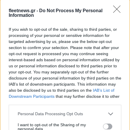
fleetnews.gr -
Do Not Process My Personal
Information
If you wish to opt-out of the sale, sharing to third parties, or
processing of your personal or sensitive information for
targeted advertising by us, please use the below opt-out
Χρηματοδότηση 8 εκατ.
section to confirm your selection. Please note that after your
ευρώ σε 843 μέσα
Media: Με ενίσχυση 8 εκατ.
opt-out request is processed you may continue seeing
ενημέρωσης- Ξεκίνησε το
ευρώ σε 451 επιχειρήσεις
interest-based ads based on personal information utilized by
πενταετές πρόγραμμα
ξεκίνησε το πρόγραμμα
ενίσχυσης του Τύπου
us or personal information disclosed to third parties prior to
στήριξης- Κάλυψη
your opt-out. You may separately opt-out of the further
εισφορών ΕΔΟΕΑΠ
disclosure of your personal information by third parties on the
IAB’s list of downstream participants. This information may
also be disclosed by us to third parties on the
IAB’s List of
Downstream Participants
that may further disclose it to other
third parties.
IAB Hellas: Νέα Διοικούσα Επιτροπή και νέο Διοικητικό
Please note that this website/app uses one or more Google
Personal Data Processing Opt Outs
Συμβούλιο - Πρόεδρος ο Γαληνός Γιαγλής
services and may gather and store information including but
not limited to your visit or usage behaviour. You may click to
I want to opt-out of the Sharing of my
personal data.