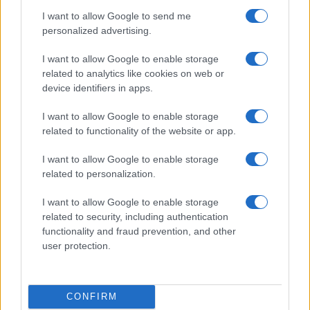
κατακτήσω το ΝΒΑ Europe
I want to allow Google to send me
με τη Βιλερμπάν» - Η
personalized advertising.
διευκρινιστική ανάρτηση
που έκανε
I want to allow Google to enable storage
related to analytics like cookies on web or
device identifiers in apps.
I want to allow Google to enable storage
related to functionality of the website or app.
HELLENiQ ENERGY: Κέρδη 393 εκατ. ευρώ στο α' εξάμηνο –
Στα 734 εκατ. ευρώ τα EBITDA
I want to allow Google to enable storage
related to personalization.
I want to allow Google to enable storage
related to security, including authentication
functionality and fraud prevention, and other
user protection.
ΥΠΕΘΟΟ: Νέες επενδύσεις
1 δισ. ευρώ ως το 2028 για
την Ενέργεια
Viohalco: Αυξημένος κατά
CONFIRM
14% ο τζίρος στο α'