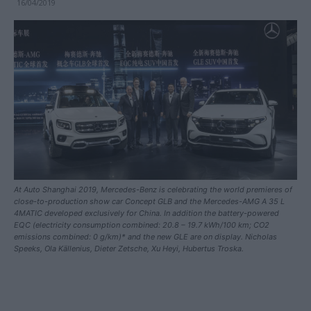
16/04/2019
At Auto Shanghai 2019, Mercedes-Benz is celebrating the world premieres of
close-to-production show car Concept GLB and the Mercedes-AMG A 35 L
4MATIC developed exclusively for China. In addition the battery-powered
EQC (electricity consumption combined: 20.8 – 19.7 kWh/100 km; CO2
emissions combined: 0 g/km)* and the new GLE are on display. Nicholas
Speeks, Ola Källenius, Dieter Zetsche, Xu Heyi, Hubertus Troska.