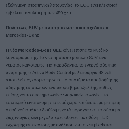
εξελιγμένη στρατηγική λειτουργίας, το EQC έχει ηλεκτρική
εμβέλεια μεγαλύτερη των 450 χλμ.
Πολυτελές SUV με αντιπροσωπευτικό σχεδιασμό
Mercedes-Benz
Η νέα
Mercedes-Benz GLE
κάνει επίσης το κινεζικό
λανσάρισμά της. Το νέο πρότυπο μοντέλο SUV είναι
γεμάτος καινοτομίες. Για παράδειγμα, το ενεργό σύστημα
ανάρτησης e-Active Body Control με λειτουργία 48 volt
αποτελεί παγκόσμια πρωτιά. Τα συστήματα υποβοήθησης
οδήγησης αποτελούν ένα ακόμα βήμα εξέλιξης, καθώς
επίσης και το σύστημα Active Stop-and-Go Assist. Το
εσωτερικό είναι ακόμη πιο ευρύχωρο και άνετο, με μια τρίτη
σειρά καθισμάτων διαθέσιμη κατά παραγγελία. Το σύστημα
ψυχαγωγίας έχει μεγαλύτερες οθόνες, με οθόνη HUD
έγχρωμης απεικόνισης με ανάλυση 720 x 240 pixels και