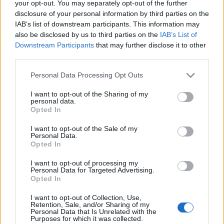
your opt-out. You may separately opt-out of the further
disclosure of your personal information by third parties on the
IAB’s list of downstream participants. This information may
Η Chery επενδύει 75 εκατ. δολάρια στην KG Mobility
also be disclosed by us to third parties on the
IAB’s List of
Downstream Participants
that may further disclose it to other
third parties.
Please note that this website/app uses one or more Google
Personal Data Processing Opt Outs
services and may gather and store information including but
Το FIAT 500 Hybrid τώρα
not limited to your visit or usage behaviour. You may click to
I want to opt-out of the Sharing of my
από 18.990 ευρώ
personal data.
grant or deny consent to Google and its third-party tags to
Opted In
use your data for below specified purposes in below Google
consent section.
I want to opt-out of the Sale of my
Ατρόμητος και Novibet
Personal Data.
συνεχίζουν μαζί: Ανανέωση
Opted In
της συνεργασίας τους μέχρι
το 2028
I want to opt-out of processing my
Personal Data for Targeted Advertising.
Opted In
I want to opt-out of Collection, Use,
Retention, Sale, and/or Sharing of my
Personal Data that Is Unrelated with the
Purposes for which it was collected.
18η συνεχόμενη χρονιά για τον ΟΤΕ στη διεθνή σειρά