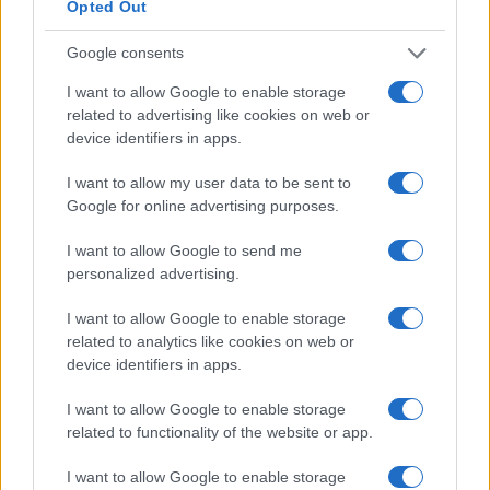
Opted Out
δεικτών FTSE4Good
Google consents
I want to allow Google to enable storage
related to advertising like cookies on web or
device identifiers in apps.
Alpha Bank: Για πρώτη φορά το Αρχαίο Θέατρο Επιδαύρου
άνοιξε τις πύλες του σε όλους
I want to allow my user data to be sent to
Google for online advertising purposes.
I want to allow Google to send me
personalized advertising.
ΕΤΙΚΕΤΕΣ
Jaguar Land Rover
JLR Ελλάδος
Πέτρος Πετρόπουλος ΑΕΒΕ
I want to allow Google to enable storage
related to analytics like cookies on web or
device identifiers in apps.
I want to allow Google to enable storage
related to functionality of the website or app.
I want to allow Google to enable storage