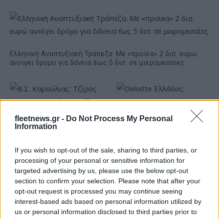
Ελληνική Αναπτυξιακή Τράπεζα: Με «προίκα» 2 δισ. ευρώ
ανοίγει δρόμο για δάνεια έως 5 δισ. σε μικρομεσαίες
fleetnews.gr -
Do Not Process My Personal
Information
If you wish to opt-out of the sale, sharing to third parties, or
processing of your personal or sensitive information for
Β.Σ. Καρούλιας: Τζίρος 98,7
Deloitte Ελλάδος:
targeted advertising by us, please use the below opt-out
εκατ. ευρώ και αύξηση
Χρηματοοικονομικός
κερδών 57% - Τα νέα
σύμβουλος της ΔΕΗ για την
section to confirm your selection. Please note that after your
στοιχήματα σε low & non
είσοδο στην πολωνική
opt-out request is processed you may continue seeing
alcohol
αγορά ενέργειας
interest-based ads based on personal information utilized by
us or personal information disclosed to third parties prior to