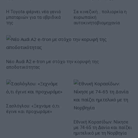
Η Toyota φέρνει νέα γενιά
Σε κινεζική… πολιορκία η
μπαταριών για τα υβριδικά
ευρωπαϊκή
της
αυτοκινητοβιομηχανία
Νέο Audi A2 e-tron με στόχο την κορυφή της
αποδοτικότητας
Σασλόγλου: «Ξεχνάμε ό,τι
έγινε και προχωράμε»
Εθνική Κορασίδων: Νίκησε
με 74-65 τη Δανία και παίζει
ημιτελικό με τη Νορβηγία