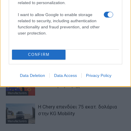
related to personalization.
Προηγούμενο άρθρο
Επόμενο άρθρο
Η Seat χρησιμοποιεί drones
#Opel120, σειρά βίντεο για
I want to allow Google to enable storage
για την παράδοση
εμβληματικά μοντέλα στα 120
related to security, including authentication
εξαρτημάτων
Χρόνια Opel
functionality and fraud prevention, and other
user protection.
ΠΑΡΟΜΟΙΑ ΑΡΘΡΑ
CONFIRM
ΠΕΡΙΣΣΟΤΕΡΑ ΑΠΟ ΤΟΝ ΔΗΜΙΟΥΡΓΟ
Data Deletion
Data Access
Privacy Policy
Σε κινεζική… πολιορκία η ευρωπαϊκή
αυτοκινητοβιομηχανία
Manufacturers
Η Chery επενδύει 75 εκατ. δολάρια
στην KG Mobility
Manufacturers