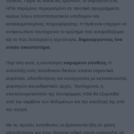
πλαίσιο. Παρά τις δεκαετίες ερευνών, το υδρογόνο στις
ΗΠΑ παρέμεινε περιορισμένο σε πιλοτικά προγράμματα,
κυρίως λόγω αποσπασματικών υποδομών και
κατακερματισμένης πληροφόρησης. Η Hydrovia επιχειρεί να
αντιμετωπίσει ταυτόχρονα το ερώτημα πού ανεφοδιάζομαι
και το πώς λειτουργεί η τεχνολογία,
δημιουργώντας ένα
ενιαίο οικοσύστημα.
Παρ΄όλα αυτά, η υλοποίηση
παραμένει σύνθετη.
Η
ανάπτυξη ενός πανεθνικού δικτύου απαιτεί σημαντικά
κεφάλαια, αδειοδοτήσεις και συνεργασίες με κατασκευαστές
φορτηγών και ρυθμιστικές αρχές. Ταυτόχρονα, η
αποτελεσματικότητα της πλατφόρμας H2Ai θα εξαρτηθεί
από την ακρίβεια των δεδομένων και την αποδοχή της από
την αγορά.
Με τις πρώτες τοποθεσίες να βρίσκονται ήδη σε φάση
αδειοδότησης και έναν δημόσιο οδικό χάρτη ανάπτυξης σε