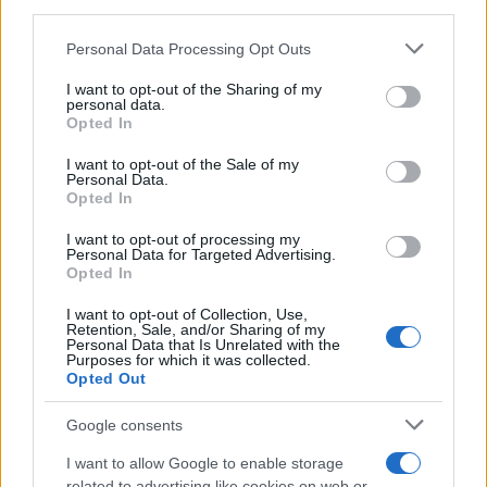
third parties.
Please note that this website/app uses one or more Google
Ελληνική Αναπτυξιακή Τράπεζα: Με «προίκα» 2 δισ. ευρώ
Personal Data Processing Opt Outs
ανοίγει δρόμο για δάνεια έως 5 δισ. σε μικρομεσαίες
services and may gather and store information including but
not limited to your visit or usage behaviour. You may click to
I want to opt-out of the Sharing of my
personal data.
grant or deny consent to Google and its third-party tags to
Opted In
use your data for below specified purposes in below Google
consent section.
I want to opt-out of the Sale of my
Personal Data.
Opted In
I want to opt-out of processing my
Personal Data for Targeted Advertising.
Opted In
Β.Σ. Καρούλιας: Τζίρος 98,7
Deloitte Ελλάδος:
εκατ. ευρώ και αύξηση
Χρηματοοικονομικός
I want to opt-out of Collection, Use,
κερδών 57% - Τα νέα
σύμβουλος της ΔΕΗ για την
Retention, Sale, and/or Sharing of my
στοιχήματα σε low & non
είσοδο στην πολωνική
Personal Data that Is Unrelated with the
Purposes for which it was collected.
alcohol
αγορά ενέργειας
Opted Out
Google consents
I want to allow Google to enable storage
Η Chery επενδύει 75 εκατ. δολάρια στην KG Mobility
related to advertising like cookies on web or