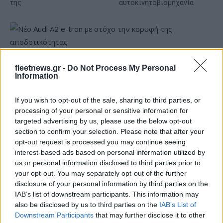
της
αυτοκινητοβιομηχανία
Νέο Audi A2 e-tron με στόχο την κορυφή της
fleetnews.gr -
Do Not Process My Personal
αποδοτικότητας
Information
If you wish to opt-out of the sale, sharing to third parties, or
processing of your personal or sensitive information for
targeted advertising by us, please use the below opt-out
section to confirm your selection. Please note that after your
Σασλόγλου: «Ξεχνάμε ό,τι
opt-out request is processed you may continue seeing
έγινε και προχωράμε»
interest-based ads based on personal information utilized by
Εθνική Κορασίδων: Νίκησε
us or personal information disclosed to third parties prior to
με 74-65 τη Δανία και παίζει
your opt-out. You may separately opt-out of the further
ημιτελικό με τη Νορβηγία
disclosure of your personal information by third parties on the
IAB’s list of downstream participants. This information may
also be disclosed by us to third parties on the
IAB’s List of
Downstream Participants
that may further disclose it to other