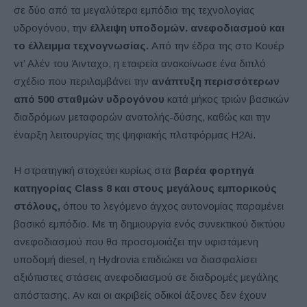
σε δύο από τα μεγαλύτερα εμπόδια της τεχνολογίας
υδρογόνου, την
έλλειψη υποδομών. ανεφοδιασμού και
το έλλειμμα τεχνογνωσίας.
Από την έδρα της στο Κουέρ
ντ’ Αλέν του Άινταχο, η εταιρεία ανακοίνωσε ένα διπλό
σχέδιο που περιλαμβάνει την
ανάπτυξη περισσότερων
από 500 σταθμών υδρογόνου
κατά μήκος τριών βασικών
διαδρόμων μεταφορών ανατολής-δύσης, καθώς και την
έναρξη λειτουργίας της ψηφιακής πλατφόρμας H2Ai.
Η στρατηγική στοχεύει κυρίως στα
βαρέα φορτηγά
κατηγορίας Class 8 και στους μεγάλους εμπορικούς
στόλους,
όπου το λεγόμενο άγχος αυτονομίας παραμένει
βασικό εμπόδιο. Με τη δημιουργία ενός συνεκτικού δικτύου
ανεφοδιασμού που θα προσομοιάζει την υφιστάμενη
υποδομή diesel, η Hydrovia επιδιώκει να διασφαλίσει
αξιόπιστες στάσεις ανεφοδιασμού σε διαδρομές μεγάλης
απόστασης. Αν και οι ακριβείς οδικοί άξονες δεν έχουν