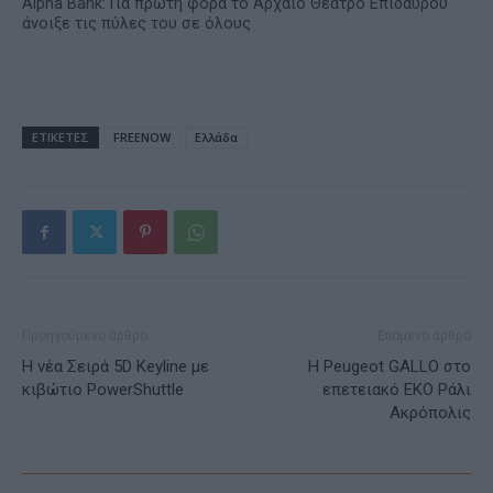
Alpha Bank: Για πρώτη φορά το Αρχαίο Θέατρο Επιδαύρου
άνοιξε τις πύλες του σε όλους
ΕΤΙΚΕΤΕΣ
FREENOW
Ελλάδα
Προηγούμενο άρθρο
Επόμενο άρθρο
Η νέα Σειρά 5D Keyline με
Η Peugeot GALLO στο
κιβώτιο PowerShuttle
επετειακό ΕΚΟ Ράλι
Ακρόπολις