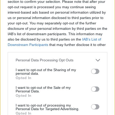
ευρώ σε 451 επιχειρήσεις
section to confirm your selection. Please note that after your
πενταετές πρόγραμμα
ξεκίνησε το πρόγραμμα
opt-out request is processed you may continue seeing
ενίσχυσης του Τύπου
στήριξης- Κάλυψη
interest-based ads based on personal information utilized by
εισφορών ΕΔΟΕΑΠ
us or personal information disclosed to third parties prior to
your opt-out. You may separately opt-out of the further
disclosure of your personal information by third parties on the
IAB’s list of downstream participants. This information may
also be disclosed by us to third parties on the
IAB’s List of
Downstream Participants
that may further disclose it to other
IAB Hellas: Νέα Διοικούσα Επιτροπή και νέο Διοικητικό
third parties.
Συμβούλιο - Πρόεδρος ο Γαληνός Γιαγλής
Please note that this website/app uses one or more Google
Personal Data Processing Opt Outs
services and may gather and store information including but
not limited to your visit or usage behaviour. You may click to
I want to opt-out of the Sharing of my
personal data.
grant or deny consent to Google and its third-party tags to
Opted In
use your data for below specified purposes in below Google
consent section.
I want to opt-out of the Sale of my
Η Toyota φέρνει νέα γενιά
Σε κινεζική… πολιορκία η
Personal Data.
μπαταριών για τα υβριδικά
ευρωπαϊκή
Opted In
της
αυτοκινητοβιομηχανία
I want to opt-out of processing my
Personal Data for Targeted Advertising.
Opted In