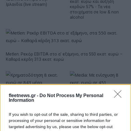
εκατ. ευρώ και αύξηση
Ιρλανδία (live stream)
κερδών 57% - Τα νέα
στοιχήματα σε low & non
alcohol
Metlen: Ρεκόρ EBITDA στο α' εξάμηνο, στα 550 εκατ. ευρώ –
Καθαρά κέρδη 313 εκατ. ευρώ
fleetnews.gr -
Do Not Process My Personal
Information
If you wish to opt-out of the sale, sharing to third parties, or
Χρηματοδότηση 8 εκατ.
processing of your personal or sensitive information for
ευρώ σε 843 μέσα
targeted advertising by us, please use the below opt-out
Media: Με ενίσχυση 8 εκατ.
ενημέρωσης- Ξεκίνησε το