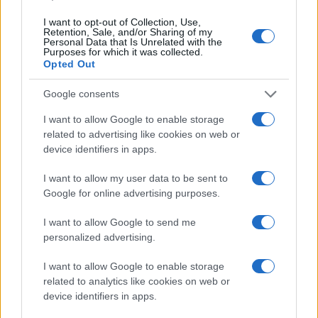
I want to opt-out of Collection, Use,
Retention, Sale, and/or Sharing of my
Personal Data that Is Unrelated with the
Νέο Audi A2 e-tron με στόχο την κορυφή της
Purposes for which it was collected.
αποδοτικότητας
Opted Out
Google consents
I want to allow Google to enable storage
related to advertising like cookies on web or
device identifiers in apps.
Ανανέωσε με Τζον Ιτούνας
το Περιστέρι
I want to allow my user data to be sent to
Για την πρόκριση στις "4" οι
Google for online advertising purposes.
Νεάνιδες απόψε κόντρα
στη Λιθουανία (live stream)
I want to allow Google to send me
personalized advertising.
I want to allow Google to enable storage
related to analytics like cookies on web or
device identifiers in apps.
Ειδικό Χωροταξικό Πλαίσιο για τον Τουρισμό: Στρατηγικό
εργαλείο για βιώσιμη τουριστική ανάπτυξη