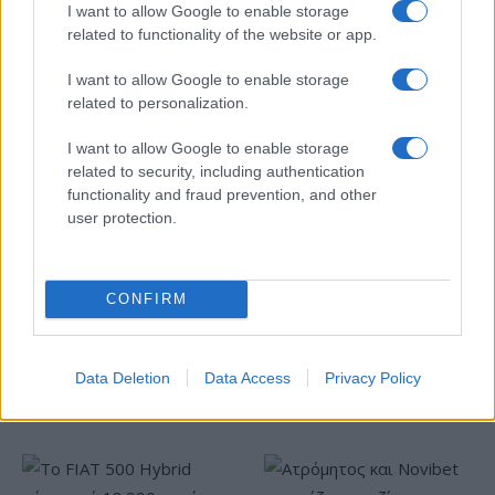
I want to allow Google to enable storage
related to functionality of the website or app.
I want to allow Google to enable storage
related to personalization.
I want to allow Google to enable storage
related to security, including authentication
HELLENiQ ENERGY: Κέρδη
functionality and fraud prevention, and other
393 εκατ. ευρώ στο α'
user protection.
ΣΤΑΣΥ: 29,4 χλμ. νέων
εξάμηνο – Στα 734 εκατ.
σιδηροτροχιών στο Μετρό
ευρώ τα EBITDA
της Αθήνας - Στο τελικό
στάδιο το μεγαλύτερο έργο
αναβάθμισης
CONFIRM
Data Deletion
Data Access
Privacy Policy
Η Chery επενδύει 75 εκατ. δολάρια στην KG Mobility