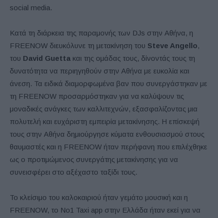
social media.
Κατά τη διάρκεια της παραμονής των DJs στην Αθήνα, η
FREENOW διευκόλυνε τη μετακίνηση του
Steve Angello
,
του
David Guetta
και της ομάδας τους, δίνοντάς τους τη
δυνατότητα να περιηγηθούν στην Αθήνα με ευκολία και
άνεση. Τα ειδικά διαμορφωμένα βαν που συνεργάστηκαν με
τη FREENOW προσαρμόστηκαν για να καλύψουν τις
μοναδικές ανάγκες των καλλιτεχνών, εξασφαλίζοντας μια
πολυτελή και ευχάριστη εμπειρία μετακίνησης. Η επίσκεψή
τους στην Αθήνα δημιούργησε κύματα ενθουσιασμού στους
θαυμαστές και η FREENOW ήταν περήφανη που επιλέχθηκε
ως ο προτιμώμενος συνεργάτης μετακίνησης για να
συνεισφέρει στο αξέχαστο ταξίδι τους.
Το κλείσιμο του καλοκαιριού ήταν γεμάτο μουσική και η
FREENOW, το No1 Taxi app στην Ελλάδα ήταν εκεί για να