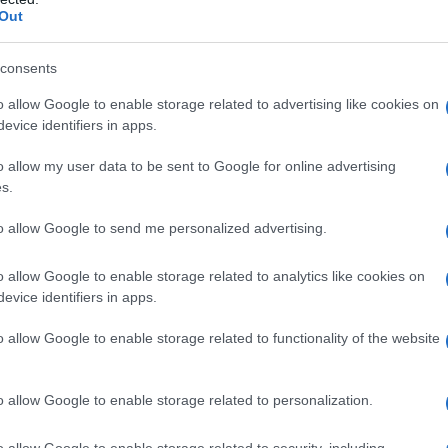
Out
consents
o allow Google to enable storage related to advertising like cookies on
evice identifiers in apps.
με
o allow my user data to be sent to Google for online advertising
Ευρωπαϊκό Κορασίδων: Τζάμπολ για την
s.
Εθνική στα Ιωάννινα κόντρα στην Ιρλανδία
(live stream)
to allow Google to send me personalized advertising.
o allow Google to enable storage related to analytics like cookies on
evice identifiers in apps.
o allow Google to enable storage related to functionality of the website
Ρεκόρ EBITDA στο α'
o allow Google to enable storage related to personalization.
 στα 550 εκατ. ευρώ
Χρηματοδότηση 8 εκατ.
 κέρδη 313 εκατ.
ευρώ σε 843 μέσα
o allow Google to enable storage related to security, including