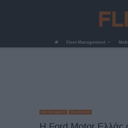
Fleet Management
Mobi
Fleet Management
Manufacturers
Η Ford Motor Ελλάς 