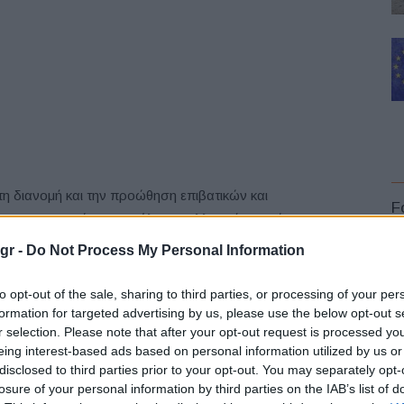
 τη διανομή και την προώθηση επιβατικών και
F
ου αντιπροσώπων σε όλη την ελληνική επικράτεια. Η
φορτηγών στην Ελλάδα το 2018
με μερίδιο 19%
gr -
Do Not Process My Personal Information
ικών με 4% (4,4% το 2017) της αγοράς (στοιχεία ΣΕΑΑ).
to opt-out of the sale, sharing to third parties, or processing of your per
ό την
Ford Motor Company
, εταιρεία η οποία έχει
formation for targeted advertising by us, please use the below opt-out s
r selection. Please note that after your opt-out request is processed y
ους της Πολιτείας Delaware των ΗΠΑ. Τα κεντρικά της
L
eing interest-based ads based on personal information utilized by us or
n. Οι μετοχές της Ford Motor Company είναι εισηγμένες
disclosed to third parties prior to your opt-out. You may separately opt-
α, που ίδρυσε το 1903 ο Henry Ford, έχει συνολική
losure of your personal information by third parties on the IAB’s list of