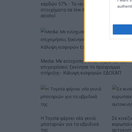
ευρώ
κερδών 57% - Τα νέα
authenti
στοιχήματα σε low & non
alcohol
Media: Με ενίσχυση 8 εκατ. ευρώ σε 451
επιχειρήσεις ξεκίνησε το πρόγραμμα
στήριξης- Κάλυψη εισφορών ΕΔΟΕΑΠ
Η Toyota φέρνει νέα γενιά
Σε κινεζι
μπαταριών για τα υβριδικά
ευρωπαϊ
της
αυτοκινη