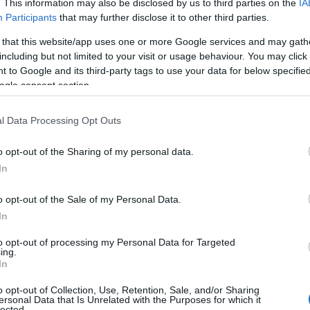
α, απασχολεί 200 χιλιάδες περίπου άτομα, διαθέτει 60
. This information may also be disclosed by us to third parties on the
IA
Participants
that may further disclose it to other third parties.
00 περιοχές ανά τον κόσμο. Εκτός από τη Ford, η
 και Lincoln.
 that this website/app uses one or more Google services and may gath
including but not limited to your visit or usage behaviour. You may click 
 to Google and its third-party tags to use your data for below specifi
ος λίθος της επιχείρησης, καθώς αναπτύσσουμε την
ogle consent section.
νια, δήλωσε πρόσφατα ο
Roelant de Waard
, Vice
ord of Europe
l Data Processing Opt Outs
της
, που στοχεύει σε βραχυπρόθεσμη κερδοφορία και
o opt-out of the Sharing of my personal data.
ον. Έτσι, αλλάζει το επιχειρηματικό της μοντέλο και
In
γής στην Ευρώπη.
o opt-out of the Sale of my Personal Data.
In
 διεύθυνση των ηλεκτροκίνητων οχημάτων της στην
σχεδιασμού της στην περιοχή, που θα δώσει
to opt-out of processing my Personal Data for Targeted
ing.
ρικών οχημάτων
και στην παροχή σχετικών υπηρεσιών.
In
kswagen
σχετικά με μια παγκόσμια συμμαχία για την
o opt-out of Collection, Use, Retention, Sale, and/or Sharing
ersonal Data that Is Unrelated with the Purposes for which it
μάτων.
lected.