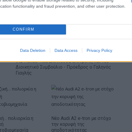
ενημέρωσης- Ξεκίνησε το
cation functionality and fraud prevention, and other user protection.
πενταετές πρόγραμμα
ενίσχυσης του Τύπου
CONFIRM
Data Deletion
Data Access
Privacy Policy
IAB Hellas: Νέα Διοικούσα Επιτροπή και νέο
Διοικητικό Συμβούλιο - Πρόεδρος ο Γαληνός
Γιαγλής
κή… πολιορκία η
Νέο Audi A2 e-tron με στόχο
κή
την κορυφή της
τοβιομηχανία
αποδοτικότητας