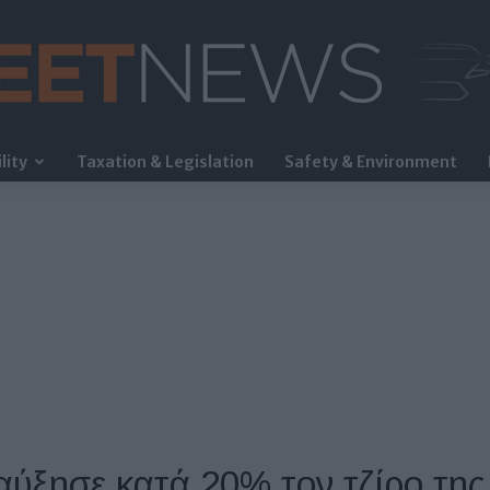
lity
Taxation & Legislation
Safety & Environment
FleetNews
αύξησε κατά 20% τον τζίρο της