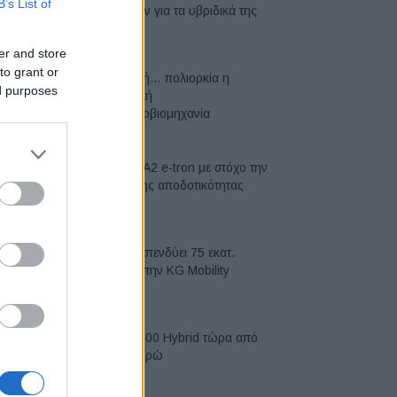
B’s List of
μπαταριών για τα υβριδικά της
07/08/2026
er and store
to grant or
Σε κινεζική… πολιορκία η
ed purposes
ευρωπαϊκή
αυτοκινητοβιομηχανία
06/08/2026
Νέο Audi A2 e-tron με στόχο την
κορυφή της αποδοτικότητας
05/08/2026
Η Chery επενδύει 75 εκατ.
δολάρια στην KG Mobility
04/08/2026
Το FIAT 500 Hybrid τώρα από
18.990 ευρώ
04/08/2026