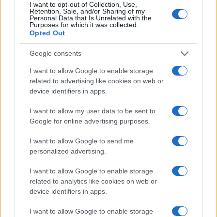
Metlen: Ρεκόρ EBITDA στο
I want to opt-out of Collection, Use,
α' εξάμηνο, στα 550 εκατ.
Retention, Sale, and/or Sharing of my
Ειδικό Χωροταξικό Πλαίσιο
Personal Data that Is Unrelated with the
ευρώ – Καθαρά κέρδη 313
για τον Τουρισμό:
Purposes for which it was collected.
εκατ. ευρώ
Στρατηγικό εργαλείο για
Opted Out
βιώσιμη τουριστική
ανάπτυξη
Google consents
I want to allow Google to enable storage
related to advertising like cookies on web or
device identifiers in apps.
Η Chery επενδύει 75 εκατ. δολάρια στην KG Mobility
I want to allow my user data to be sent to
Google for online advertising purposes.
I want to allow Google to send me
personalized advertising.
Το FIAT 500 Hybrid τώρα
από 18.990 ευρώ
I want to allow Google to enable storage
related to analytics like cookies on web or
device identifiers in apps.
Ατρόμητος και Novibet
συνεχίζουν μαζί: Ανανέωση
I want to allow Google to enable storage
της συνεργασίας τους μέχρι