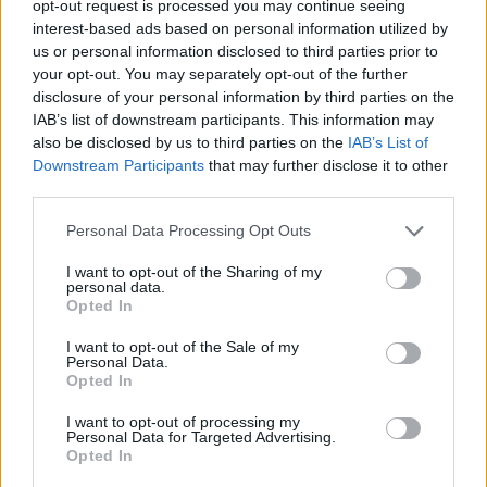
opt-out request is processed you may continue seeing
interest-based ads based on personal information utilized by
us or personal information disclosed to third parties prior to
your opt-out. You may separately opt-out of the further
disclosure of your personal information by third parties on the
IAB’s list of downstream participants. This information may
Δόξα Λευκάδας: Έβδομη
Platon BC: «Στόχος μας στις
μεταγραφή ο Τζος Σάρμα
ακαδημίες να εξελίσσονται
also be disclosed by us to third parties on the
IAB’s List of
(vid)
οι παίκτες»
Downstream Participants
that may further disclose it to other
third parties.
Please note that this website/app uses one or more Google
Personal Data Processing Opt Outs
services and may gather and store information including but
not limited to your visit or usage behaviour. You may click to
I want to opt-out of the Sharing of my
personal data.
grant or deny consent to Google and its third-party tags to
ΕΛΣΤΑΤ: Στο 3,4% υποχώρησε ο πληθωρισμός τον Ιούλιο
Opted In
use your data for below specified purposes in below Google
consent section.
I want to opt-out of the Sale of my
Personal Data.
Opted In
I want to opt-out of processing my
Personal Data for Targeted Advertising.
Opted In