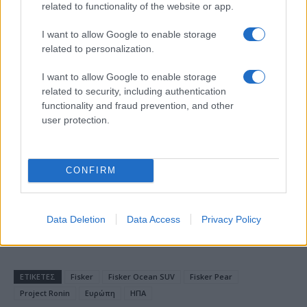
related to functionality of the website or app.
το 2028
I want to allow Google to enable storage
related to personalization.
I want to allow Google to enable storage
related to security, including authentication
18η συνεχόμενη χρονιά για τον ΟΤΕ στη διεθνή σειρά
functionality and fraud prevention, and other
δεικτών FTSE4Good
user protection.
CONFIRM
Alpha Bank: Για πρώτη φορά το Αρχαίο Θέατρο Επιδαύρου
άνοιξε τις πύλες του σε όλους
Data Deletion
Data Access
Privacy Policy
ΕΤΙΚΕΤΕΣ
Fisker
Fisker Ocean SUV
Fisker Pear
Project Ronin
Ευρώπη
ΗΠΑ