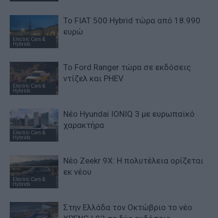
Το FIAT 500 Hybrid τώρα από 18.990
ευρώ
Electric Cars &
Hybrids
Το Ford Ranger τώρα σε εκδόσεις
ντίζελ και PHEV
Electric Cars &
Hybrids
Νέο Hyundai IONIQ 3 με ευρωπαϊκό
χαρακτήρα
Electric Cars &
Hybrids
Νέο Zeekr 9X: Η πολυτέλεια ορίζεται
εκ νέου
Electric Cars &
Hybrids
Στην Ελλάδα τον Οκτώβριο το νέο