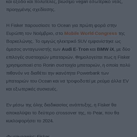
και έξοδο και πολυτελές, βιώσιμο vegan εσωτερικό νέας,
προηγμένης σχεδίασης.
Η Fisker παρουσίασε το Ocean για πρώτη φορά στην
Ευρώπη τον Νοέμβριο, στο
Mobile World Congress
της
Βαρκελώνης. Το αμιγώς ηλεκτρικό SUV εμφανίστηκε ως
άμεσος ανταγωνιστής των
Audi E-Tron
και
BMW iX
, με δύο
επιλογές συστοιχιών μπαταριών. Φημολογείται πως η Fisker
χρησιμοποιεί στο Ronin συστοιχία μπαταριών, η οποία πολύ
πιθανόν να διαθέτει την ικανότητα Powerbank των
μπαταριών του Ocean και να τροφοδοτεί με ρεύμα άλλα EV
και εξωτερικές συσκευές.
Εν μέσω της όλης διαδικασίας ανάπτυξης, η Fisker θα
αποκαλύψει το δεύτερο crossover της, το Pear, που θα
κυκλοφορήσει το 2024.
Φωτογραφίες: Fisker