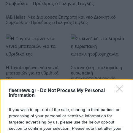
IAB Hellas: Νέα Διοικούσα Επιτροπή και νέο Διοικητικό
Συμβούλιο - Πρόεδρος ο Γαληνός Γιαγλής
Η Toyota φέρνει νέα γενιά
Σε κινεζική… πολιορκία η
μπαταριών για τα υβριδικά
ευρωπαϊκή
της
αυτοκινητοβιομηχανία
fleetnews.gr -
Do Not Process My Personal
Information
If you wish to opt-out of the sale, sharing to third parties, or
Νέο Audi A2 e-tron με στόχο την κορυφή της
processing of your personal or sensitive information for
αποδοτικότητας
targeted advertising by us, please use the below opt-out
section to confirm your selection. Please note that after your