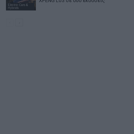
XPENG L03 σε δύο εκδόσεις
Electric Cars &
Hybrids