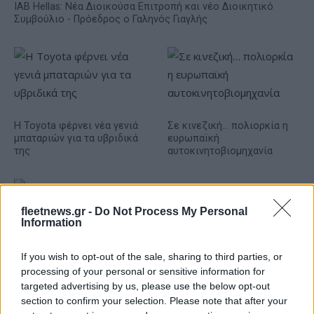
IAB Hellas: Νέα Διοικούσα Επιτροπή και νέο Διοικητικό
Συμβούλιο - Πρόεδρος ο Γαληνός Γιαγλής
Η Toyota φέρνει νέα γενιά
Σε κινεζική… πολιορκία η
μπαταριών για τα υβριδικά
ευρωπαϊκή
της
αυτοκινητοβιομηχανία
fleetnews.gr -
Do Not Process My Personal
Information
Νέο Audi A2 e-tron με στόχο την κορυφή της
αποδοτικότητας
If you wish to opt-out of the sale, sharing to third parties, or
processing of your personal or sensitive information for
targeted advertising by us, please use the below opt-out
section to confirm your selection. Please note that after your