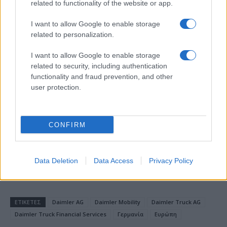
related to functionality of the website or app.
το 2028
I want to allow Google to enable storage
related to personalization.
I want to allow Google to enable storage
related to security, including authentication
18η συνεχόμενη χρονιά για τον ΟΤΕ στη διεθνή σειρά
δεικτών FTSE4Good
functionality and fraud prevention, and other
user protection.
CONFIRM
Alpha Bank: Για πρώτη φορά το Αρχαίο Θέατρο Επιδαύρου
άνοιξε τις πύλες του σε όλους
Data Deletion
Data Access
Privacy Policy
ΕΤΙΚΕΤΕΣ
Daimler AG
Daimler Mobility
Daimler Truck AG
Daimler Truck Financial Services
Γερμανία
Ευρώπη