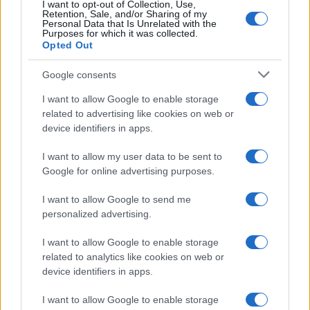
I want to opt-out of Collection, Use,
α' εξάμηνο, στα 550 εκατ.
Retention, Sale, and/or Sharing of my
Χρηματοδότηση 8 εκατ.
Personal Data that Is Unrelated with the
ευρώ – Καθαρά κέρδη 313
ευρώ σε 843 μέσα
Purposes for which it was collected.
εκατ. ευρώ
ενημέρωσης- Ξεκίνησε το
Opted Out
πενταετές πρόγραμμα
ενίσχυσης του Τύπου
Google consents
I want to allow Google to enable storage
related to advertising like cookies on web or
device identifiers in apps.
Η Chery επενδύει 75 εκατ. δολάρια στην KG Mobility
I want to allow my user data to be sent to
Google for online advertising purposes.
I want to allow Google to send me
personalized advertising.
Το FIAT 500 Hybrid τώρα
από 18.990 ευρώ
I want to allow Google to enable storage
related to analytics like cookies on web or
device identifiers in apps.
Ατρόμητος και Novibet
συνεχίζουν μαζί: Ανανέωση
I want to allow Google to enable storage
της συνεργασίας τους μέχρι