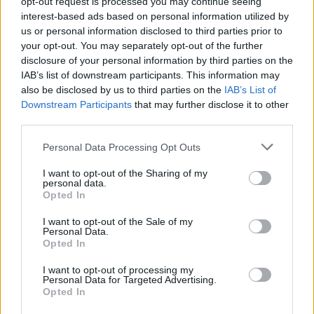
opt-out request is processed you may continue seeing
interest-based ads based on personal information utilized by
Μασλαρινός: «Χάσαμε το
us or personal information disclosed to third parties prior to
μυαλό μας»
your opt-out. You may separately opt-out of the further
disclosure of your personal information by third parties on the
Εθνική Νεανίδων: Με τη
Βουλγαρία για τις θέσεις 5-
IAB’s list of downstream participants. This information may
8 του Ευρωμπάσκετ (live
also be disclosed by us to third parties on the
IAB’s List of
stream)
Downstream Participants
that may further disclose it to other
third parties.
Please note that this website/app uses one or more Google
Personal Data Processing Opt Outs
services and may gather and store information including but
not limited to your visit or usage behaviour. You may click to
I want to opt-out of the Sharing of my
personal data.
grant or deny consent to Google and its third-party tags to
ΕΛΣΤΑΤ: Στο 3,4% υποχώρησε ο πληθωρισμός τον Ιούλιο
Opted In
use your data for below specified purposes in below Google
consent section.
I want to opt-out of the Sale of my
Personal Data.
Opted In
I want to opt-out of processing my
Personal Data for Targeted Advertising.
Opted In
Metlen: Ρεκόρ EBITDA στο