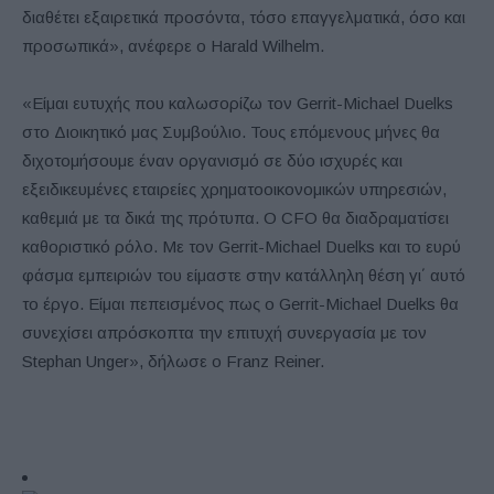
διαθέτει εξαιρετικά προσόντα, τόσο επαγγελματικά, όσο και
προσωπικά», ανέφερε ο Harald Wilhelm.
«Είμαι ευτυχής που καλωσορίζω τον Gerrit-Michael Duelks
στο Διοικητικό μας Συμβούλιο. Τους επόμενους μήνες θα
διχοτομήσουμε έναν οργανισμό σε δύο ισχυρές και
εξειδικευμένες εταιρείες χρηματοοικονομικών υπηρεσιών,
καθεμιά με τα δικά της πρότυπα. Ο CFO θα διαδραματίσει
καθοριστικό ρόλο. Με τον Gerrit-Michael Duelks και το ευρύ
φάσμα εμπειριών του είμαστε στην κατάλληλη θέση γι΄ αυτό
το έργο. Είμαι πεπεισμένος πως ο Gerrit-Michael Duelks θα
συνεχίσει απρόσκοπτα την επιτυχή συνεργασία με τον
Stephan Unger», δήλωσε ο Franz Reiner.