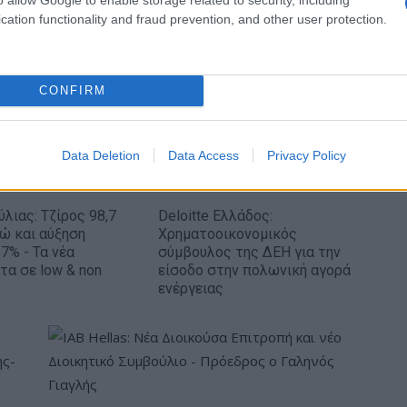
Ευρωπαϊκό Παίδων: Λύγισε στην παράταση η
cation functionality and fraud prevention, and other user protection.
Ελλάδα, 96-86 από την Ισπανία (pics)
CONFIRM
Data Deletion
Data Access
Privacy Policy
ύλιας: Τζίρος 98,7
Deloitte Ελλάδος:
ρώ και αύξηση
Χρηματοοικονομικός
7% - Τα νέα
σύμβουλος της ΔΕΗ για την
τα σε low & non
είσοδο στην πολωνική αγορά
ενέργειας