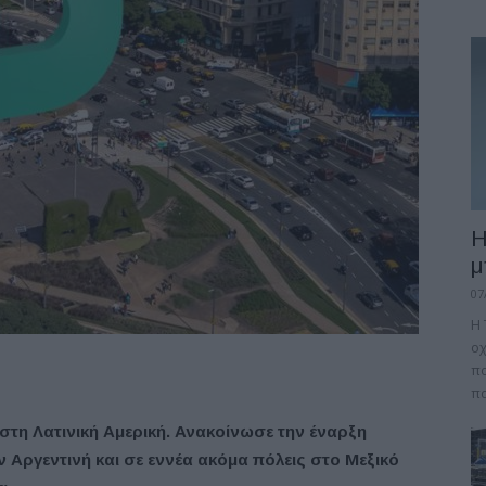
Η
μ
07
Η 
οχ
πο
πα
 στη Λατινική Αμερική. Ανακοίνωσε την έναρξη
ην
Αργεντινή και σε εννέα ακόμα πόλεις στο Μεξικό