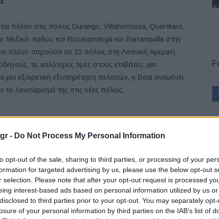
α.
ι πλέον στις πόλεις Durango, Villahermosa, Querétaro,
στο Μεξικό, καθώς και Bucaramanga και Barranquilla στην
ναι πλέον παρούσα σε 22 πόλεις στη Λατινική Αμερική.
F
ηγούς, τις καλύτερες τιμές στους επιβάτες, μια
αι μια εξαιρετική εξυπηρέτηση πελατών, η Beat αναμένει
 το λανσάρισμά της στις νέες πόλεις.
gr -
Do Not Process My Personal Information
L
to opt-out of the sale, sharing to third parties, or processing of your per
formation for targeted advertising by us, please use the below opt-out s
r selection. Please note that after your opt-out request is processed y
eing interest-based ads based on personal information utilized by us or
disclosed to third parties prior to your opt-out. You may separately opt-
losure of your personal information by third parties on the IAB’s list of