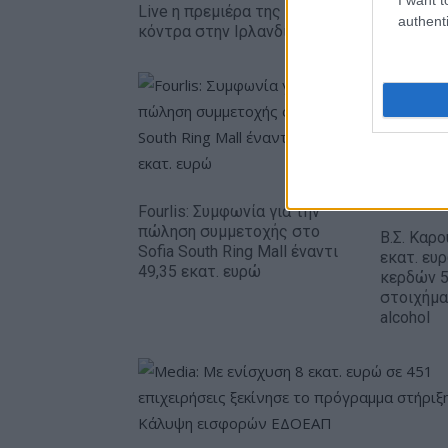
Live η πρεμιέρα της Εθνικής Κορασίδων
authenti
κόντρα στην Ιρλανδία
Fourlis: Συμφωνία για την
πώληση συμμετοχής στο
Β.Σ. Καρο
Sofia South Ring Mall έναντι
εκατ. ευ
49,35 εκατ. ευρώ
κερδών 5
στοιχήμα
alcohol