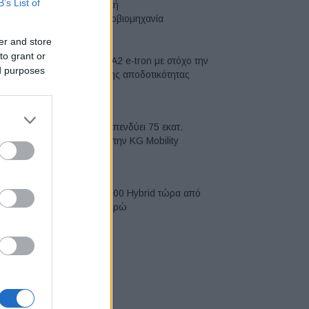
B’s List of
ευρωπαϊκή
αυτοκινητοβιομηχανία
06/08/2026
er and store
to grant or
Νέο Audi A2 e-tron με στόχο την
ed purposes
κορυφή της αποδοτικότητας
05/08/2026
Η Chery επενδύει 75 εκατ.
δολάρια στην KG Mobility
04/08/2026
Το FIAT 500 Hybrid τώρα από
18.990 ευρώ
04/08/2026