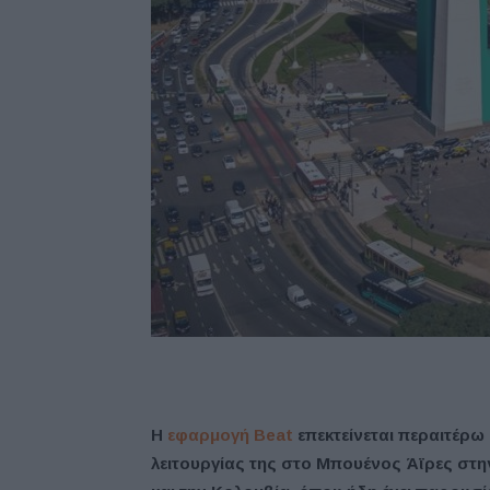
Η
εφαρμογή Beat
επεκτείνεται περαιτέρω
λειτουργίας της στο Μπουένος Άϊρες στ