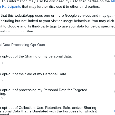
. This information may also be disclosed by us to third parties on the
IA
Participants
that may further disclose it to other third parties.
, την Ελλάδα, αλλά και στο Περού, 2η στην Κολομβία και
 that this website/app uses one or more Google services and may gath
γους μήνες μετά την είσοδο της στην αγορά. Σχεδόν
including but not limited to your visit or usage behaviour. You may click 
 to Google and its third-party tags to use your data for below specifi
αρμογή παγκοσμίως, ενώ περισσότεροι από 14
ogle consent section.
ρεσία.
l Data Processing Opt Outs
 χρονιά κλείνει για εμάς με 200% ετήσια ανάπτυξη και
κετές νέες πόλεις. Είμαστε ιδιαίτερα ενθουσιασμένοι με
o opt-out of the Sharing of my personal data.
ν πορεία και την επέκτασή μας στις άκρως
In
ταγωνιστικές αγορές της Λατινικής Αμερικής. Με την
σοδό μας σε όλο και περισσότερες πόλεις στοχεύουμε να
o opt-out of the Sale of my Personal Data.
In
οσφέρουμε μια προσιτή, βολική και ασφαλή επιλογή
ταφοράς σε ακόμα περισσότερους επιβάτες και
to opt-out of processing my Personal Data for Targeted
ing.
ηγούς”, δήλωσε ο CEO της Beat,
Νίκος Δρανδάκης
. “Η
In
όθεσή μας είναι να γίνουμε η κυρίαρχη υπηρεσία ride-
iling της Λατινικής Αμερικής τα επόμενα χρόνια,
o opt-out of Collection, Use, Retention, Sale, and/or Sharing
ersonal Data that Is Unrelated with the Purposes for which it
 σε προσιτές τιμές”, συμπλήρωσε.
lected.