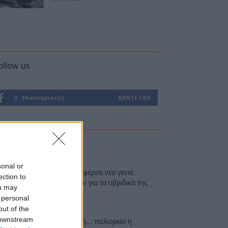
ollow us
0
Υποστηρικτές
ΚΆΝΤΕ LIKE
atest
sonal or
Η Toyota φέρνει νέα γενιά
ection to
μπαταριών για τα υβριδικά της
ou may
07/08/2026
 personal
out of the
 downstream
Σε κινεζική… πολιορκία η