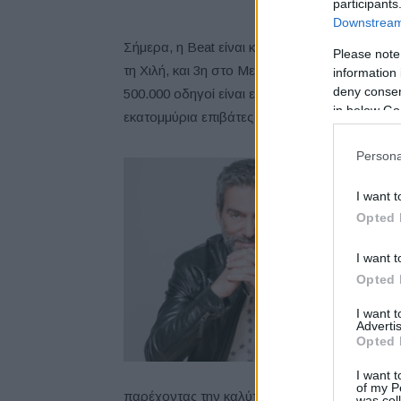
participants
Downstream 
Σήμερα, η Beat είναι κορυφαία στην έδρα της
Please note
τη Χιλή, και 3η στο Μεξικό, μέσα σε μόλις λί
information 
deny consent
500.000 οδηγοί είναι εγγεγραμμένοι στην εφ
in below Go
εκατομμύρια επιβάτες απολαμβάνουν την υπη
Persona
“Η
αρ
I want t
τη
Opted 
αν
εί
I want t
Opted 
πρ
με
I want 
Advertis
οδ
Opted 
πρ
ha
I want t
of my P
παρέχοντας την καλύτερη εμπειρία μεταφοράς
was col