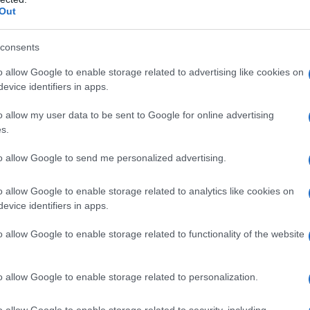
Out
ές που λειτουργεί (Amsterdam, Lima, Santiago, Bogotá,
consents
υένος Άϊρες. Τα κεντρικά γραφεία της Beat παραμένουν
υς 750 εργαζομένους της. Παράλληλα, η Beat εγκαινίασε
o allow Google to enable storage related to advertising like cookies on
το Άμστερνταμ, που στόχο έχει να προσελκύσει ταλέντα
evice identifiers in apps.
 της Τεχνητής Νοημοσύνης (AI) και της Μηχανικής
o allow my user data to be sent to Google for online advertising
α και τα νέα της κεντρικά γραφεία στην Αθήνα, στο
s.
to allow Google to send me personalized advertising.
σε στην Αργεντινή για να προσφέρει στους ανθρώπους
o allow Google to enable storage related to analytics like cookies on
 να μετακινούνται. #WhereNext;” έγραψε η εταιρεία στη
evice identifiers in apps.
 και η συνοδευτική φωτογραφία).
o allow Google to enable storage related to functionality of the website
o allow Google to enable storage related to personalization.
o allow Google to enable storage related to security, including