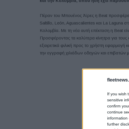
και την Κολομβία, όπου ήδη έχει παρουσί
Πέραν του Μπουένος Άϊρες η Beat προσφέρετα
Saltillo, León, Aguascalientes και La Laguna 
Κολομβία. Με τη νέα αυτή επέκταση η Beat εί
Προσφέροντας τα καλύτερα κίνητρα για τους οδ
εξαιρετικά φιλική προς το χρήστη εφαρμογή κ
την εγγραφή χιλιάδων οδηγών και επιβατών με
fleetnews.
If you wish 
sensitive in
confirm you
continue se
information 
further disc