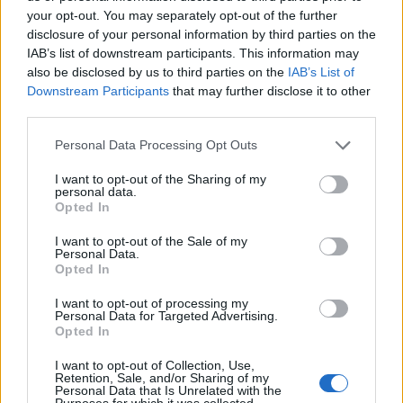
σεζόν 2026-27»
Βουλγαρία για τις θέσεις 5-
your opt-out. You may separately opt-out of the further
8 του Ευρωμπάσκετ (live
disclosure of your personal information by third parties on the
stream)
IAB’s list of downstream participants. This information may
also be disclosed by us to third parties on the
IAB’s List of
Downstream Participants
that may further disclose it to other
third parties.
Please note that this website/app uses one or more Google
Personal Data Processing Opt Outs
ΕΛΣΤΑΤ: Στο 3,4% υποχώρησε ο πληθωρισμός τον Ιούλιο
services and may gather and store information including but
not limited to your visit or usage behaviour. You may click to
I want to opt-out of the Sharing of my
personal data.
grant or deny consent to Google and its third-party tags to
Opted In
use your data for below specified purposes in below Google
consent section.
I want to opt-out of the Sale of my
Personal Data.
Opted In
I want to opt-out of processing my
Personal Data for Targeted Advertising.
Metlen: Ρεκόρ EBITDA στο
Opted In
α' εξάμηνο, στα 550 εκατ.
Χρηματοδότηση 8 εκατ.
ευρώ – Καθαρά κέρδη 313
ευρώ σε 843 μέσα
I want to opt-out of Collection, Use,
εκατ. ευρώ
ενημέρωσης- Ξεκίνησε το
Retention, Sale, and/or Sharing of my
πενταετές πρόγραμμα
Personal Data that Is Unrelated with the
Purposes for which it was collected.