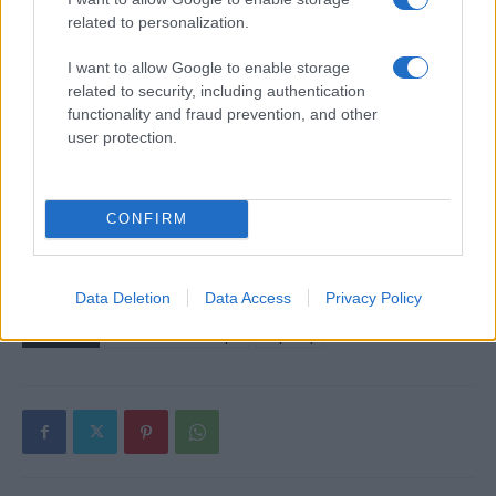
related to personalization.
18η συνεχόμενη χρονιά για τον ΟΤΕ στη διεθνή σειρά
δεικτών FTSE4Good
I want to allow Google to enable storage
related to security, including authentication
functionality and fraud prevention, and other
user protection.
Alpha Bank: Για πρώτη φορά το Αρχαίο Θέατρο Επιδαύρου
CONFIRM
άνοιξε τις πύλες του σε όλους
Data Deletion
Data Access
Privacy Policy
ΕΤΙΚΕΤΕΣ
Honda Motor Europe
Ευρώπη