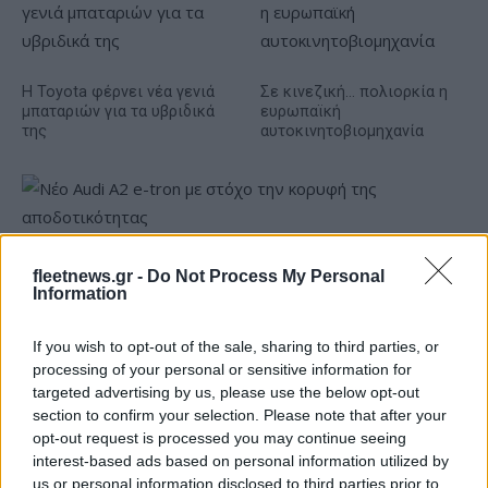
Η Toyota φέρνει νέα γενιά
Σε κινεζική… πολιορκία η
μπαταριών για τα υβριδικά
ευρωπαϊκή
της
αυτοκινητοβιομηχανία
Νέο Audi A2 e-tron με στόχο την κορυφή της
fleetnews.gr -
Do Not Process My Personal
αποδοτικότητας
Information
If you wish to opt-out of the sale, sharing to third parties, or
processing of your personal or sensitive information for
targeted advertising by us, please use the below opt-out
section to confirm your selection. Please note that after your
opt-out request is processed you may continue seeing
«Ο Τζόελ Μπολομπόι θα
interest-based ads based on personal information utilized by
αγωνιστεί στη Βιλερμπάν τη
Εθνική Νεανίδων: Με τη
us or personal information disclosed to third parties prior to