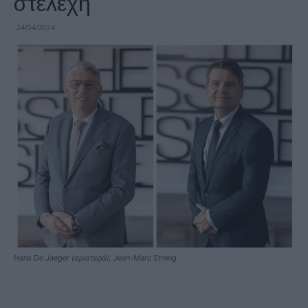
στελέχη
24/04/2024
Hans De Jaeger (αριστερά), Jean-Marc Streng