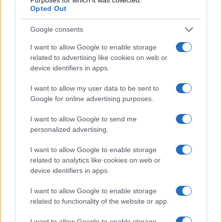
ενίσχυσης του Τύπου
Opted Out
Google consents
I want to allow Google to enable storage
Η Chery επενδύει 75 εκατ. δολάρια στην KG Mobility
related to advertising like cookies on web or
device identifiers in apps.
I want to allow my user data to be sent to
Google for online advertising purposes.
Το FIAT 500 Hybrid τώρα
I want to allow Google to send me
από 18.990 ευρώ
personalized advertising.
I want to allow Google to enable storage
Ατρόμητος και Novibet
related to analytics like cookies on web or
συνεχίζουν μαζί: Ανανέωση
της συνεργασίας τους μέχρι
device identifiers in apps.
το 2028
I want to allow Google to enable storage
related to functionality of the website or app.
I want to allow Google to enable storage