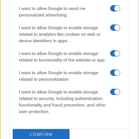
Ιρλανδία
I want to allow Google to send me
personalized advertising.
I want to allow Google to enable storage
related to analytics like cookies on web or
ΕΛΣΤΑΤ: Στο 3,4% υποχώρησε ο πληθωρισμός τον Ιούλιο
device identifiers in apps.
I want to allow Google to enable storage
related to functionality of the website or app.
I want to allow Google to enable storage
related to personalization.
I want to allow Google to enable storage
Metlen: Ρεκόρ EBITDA στο
related to security, including authentication
α' εξάμηνο, στα 550 εκατ.
Χρηματοδότηση 8 εκατ.
functionality and fraud prevention, and other
ευρώ – Καθαρά κέρδη 313
ευρώ σε 843 μέσα
εκατ. ευρώ
user protection.
ενημέρωσης- Ξεκίνησε το
πενταετές πρόγραμμα
ενίσχυσης του Τύπου
CONFIRM