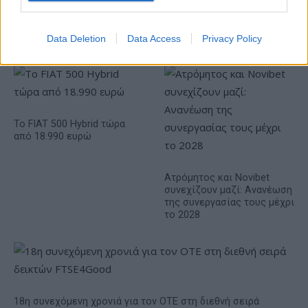
Η Chery επενδύει 75 εκατ. δολάρια στην KG Mobility
Data Deletion
Data Access
Privacy Policy
Το FIAT 500 Hybrid τώρα
από 18.990 ευρώ
Ατρόμητος και Novibet
συνεχίζουν μαζί: Ανανέωση
της συνεργασίας τους μέχρι
το 2028
18η συνεχόμενη χρονιά για τον ΟΤΕ στη διεθνή σειρά