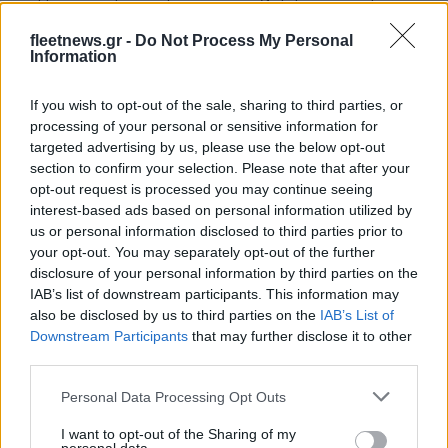
fleetnews.gr -
Do Not Process My Personal
Information
Deloitte Ελλάδος:
If you wish to opt-out of the sale, sharing to third parties, or
Χρηματοοικονομικός
Media: Με ενίσχυση 8 εκατ.
σύμβουλος της ΔΕΗ για την
processing of your personal or sensitive information for
ευρώ σε 451 επιχειρήσεις
είσοδο στην πολωνική
targeted advertising by us, please use the below opt-out
ξεκίνησε το πρόγραμμα
αγορά ενέργειας
section to confirm your selection. Please note that after your
στήριξης- Κάλυψη
εισφορών ΕΔΟΕΑΠ
opt-out request is processed you may continue seeing
interest-based ads based on personal information utilized by
us or personal information disclosed to third parties prior to
your opt-out. You may separately opt-out of the further
disclosure of your personal information by third parties on the
IAB’s list of downstream participants. This information may
IAB Hellas: Νέα Διοικούσα Επιτροπή και νέο Διοικητικό
also be disclosed by us to third parties on the
IAB’s List of
Συμβούλιο - Πρόεδρος ο Γαληνός Γιαγλής
Downstream Participants
that may further disclose it to other
third parties.
Please note that this website/app uses one or more Google
Personal Data Processing Opt Outs
services and may gather and store information including but
not limited to your visit or usage behaviour. You may click to
I want to opt-out of the Sharing of my