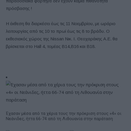
παραδοσιακά φορτηγά δεν έχουν καμιά πιθανότητα
πρόσβασης !
H έκθεση θα διαρκέσει έως τις 11 Νοεμβρίου, με ωράριο
λειτουργίας από τις 10 το πρωί έως τις 8 το βράδυ. Ο
εκθεσιακός χώρος της Nissan Νικ. Ι. Θεοχαράκης Α.Ε. θα
βρίσκεται στο Hall 4, τομέας Β14,Β16 και Β18.
Έχασαν μέσα από τα χέρια τους την πρόκριση στους «4» οι
Νεάνιδες, ήττα 66-74 από τη Λιθουανία στην παράταση