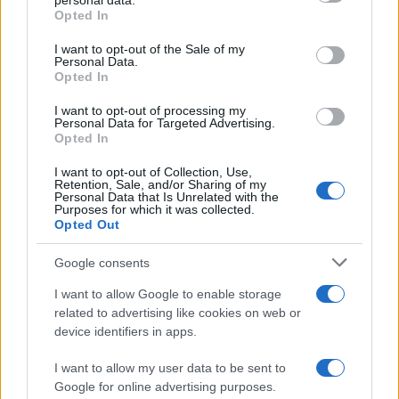
personal data.
grant or deny consent to Google and its third-party tags to
Opted In
use your data for below specified purposes in below Google
Η Toyota φέρνει νέα γενιά
Σε κινεζική… πολιορκία η
consent section.
μπαταριών για τα υβριδικά
ευρωπαϊκή
I want to opt-out of the Sale of my
Personal Data.
της
αυτοκινητοβιομηχανία
Opted In
I want to opt-out of processing my
Personal Data for Targeted Advertising.
Opted In
I want to opt-out of Collection, Use,
Νέο Audi A2 e-tron με στόχο την κορυφή της
Retention, Sale, and/or Sharing of my
αποδοτικότητας
Personal Data that Is Unrelated with the
Purposes for which it was collected.
Opted Out
Google consents
I want to allow Google to enable storage
related to advertising like cookies on web or
Γιαννακόπουλος: «Όταν σου
device identifiers in apps.
ρίχνουν μια πέτρα, τους
Ευρωπαϊκό Κορασίδων:
καταστρέφεις» (vid)
Άνετη νίκη της Ελλάδας
I want to allow my user data to be sent to
στην πρεμιέρα, 78-36 την
Google for online advertising purposes.