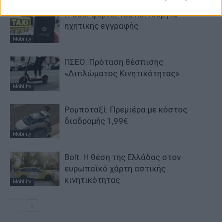
H Uber φέρνει νέα λειτουργία
ηχητικής εγγραφής
Mobility
ΠΣΕΟ: Πρόταση θέσπισης
«Διπλώματος Κινητικότητας»
Mobility
Ρομποταξί: Πρεμιέρα με κόστος
διαδρομής 1,99€
Mobility
Bolt: Η θέση της Ελλάδας στον
ευρωπαϊκό χάρτη αστικής
κινητικότητας
Mobility