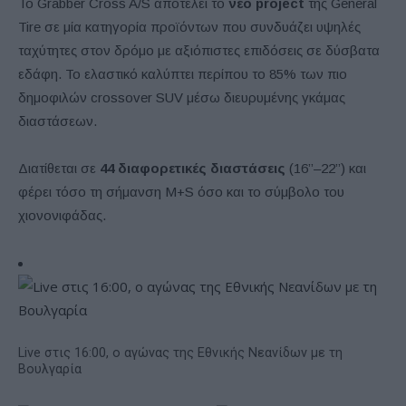
Το Grabber Cross A/S αποτελεί το
νέο
project
της General
Tire σε μία κατηγορία προϊόντων που συνδυάζει υψηλές
ταχύτητες στον δρόμο με αξιόπιστες επιδόσεις σε δύσβατα
εδάφη. Το ελαστικό καλύπτει περίπου το 85% των πιο
δημοφιλών crossover SUV μέσω διευρυμένης γκάμας
διαστάσεων.
Διατίθεται σε
44 διαφορετικές διαστάσεις
(16’’–22’’) και
φέρει τόσο τη σήμανση M+S όσο και το σύμβολο του
χιονονιφάδας.
Live στις 16:00, ο αγώνας της Εθνικής Νεανίδων με τη
Βουλγαρία