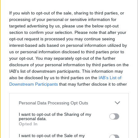
alcohol
αγορά ενέργειας
If you wish to opt-out of the sale, sharing to third parties, or
processing of your personal or sensitive information for
targeted advertising by us, please use the below opt-out
section to confirm your selection. Please note that after your
Η Chery επενδύει 75 εκατ. δολάρια στην KG Mobility
opt-out request is processed you may continue seeing
interest-based ads based on personal information utilized by
us or personal information disclosed to third parties prior to
your opt-out. You may separately opt-out of the further
disclosure of your personal information by third parties on the
IAB’s list of downstream participants. This information may
Το FIAT 500 Hybrid τώρα
also be disclosed by us to third parties on the
IAB’s List of
από 18.990 ευρώ
Downstream Participants
that may further disclose it to other
third parties.
Ατρόμητος και Novibet
Please note that this website/app uses one or more Google
Personal Data Processing Opt Outs
συνεχίζουν μαζί: Ανανέωση
services and may gather and store information including but
της συνεργασίας τους μέχρι
not limited to your visit or usage behaviour. You may click to
I want to opt-out of the Sharing of my
το 2028
personal data.
grant or deny consent to Google and its third-party tags to
Opted In
use your data for below specified purposes in below Google
consent section.
I want to opt-out of the Sale of my