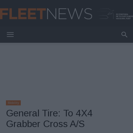
FleetNews
Mobility
General Tire: Το 4Χ4
Grabber Cross A/S