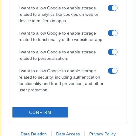
I want to allow Google to enable storage
related to analytics like cookies on web or
Προηγούμενο άρθρο
Επόμενο άρθρο
device identifiers in apps.
Mazda: Με δύο μοντέλα
IONIQ Concept THREE:
αιχμής στη ΔΕΘ
Παγκόσμιο ντεμπούτο
I want to allow Google to enable storage
related to functionality of the website or app.
I want to allow Google to enable storage
ΠΑΡΟΜΟΙΑ ΑΡΘΡΑ
related to personalization.
ΠΕΡΙΣΣΟΤΕΡΑ ΑΠΟ ΤΟΝ ΔΗΜΙΟΥΡΓΟ
I want to allow Google to enable storage
related to security, including authentication
functionality and fraud prevention, and other
Το Πολυτεχνείο Κρήτης δημιούργησε
user protection.
εφαρμογή διαμοιρασμού διαδρομών
Mobility
CONFIRM
ΔΕΗ blue – Visa: Eπιβράβευση έως
18€ τον μήνα για τη φόρτιση EV
Mobility
Data Deletion
Data Access
Privacy Policy