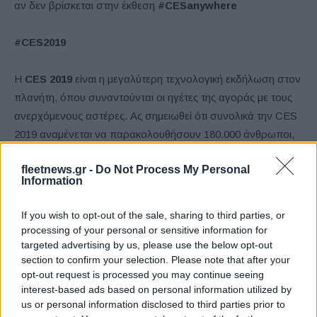
αν δεν βρίσκεται στην έκθεση
#CESanywhere
#CES2019
Η
CES 2019
είναι η μεγαλύτερη τεχνολογική εκδήλωση στον
πλανήτη, όπου συναντούνται οι ηγέτες της αγοράς με τους
ανερχόμενους αστέρες. Ας σημειωθεί ότι συνολικά την CES
2019 αναμένεται να παρακολουθήσουν 180.000 άνθρωποι,
65.000 από τους οποίους είναι στελέχη ανώτερης βαθμίδας.
fleetnews.gr -
Do Not Process My Personal
Στην έκθεση συμμετέχουν 155 χώρες και 4.500 εκθέτες ενώ
Information
είναι 1.200 οι startups στο Eureka Park από 40 χώρες.
Ακόμα, η CES 2019 περιλαμβάνει 24 κατηγορίες προϊόντων
If you wish to opt-out of the sale, sharing to third parties, or
από 25 διαφορετικούς τομείς της αγοράς και 250 συνέδρια
processing of your personal or sensitive information for
συνεδρίες με 1.100 ομιλητές.
targeted advertising by us, please use the below opt-out
section to confirm your selection. Please note that after your
opt-out request is processed you may continue seeing
interest-based ads based on personal information utilized by
us or personal information disclosed to third parties prior to