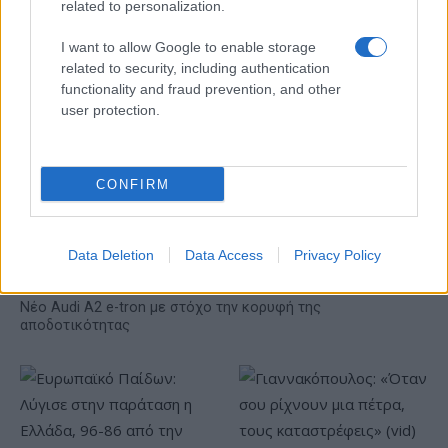
related to personalization.
I want to allow Google to enable storage
related to security, including authentication
functionality and fraud prevention, and other
user protection.
Η Toyota φέρνει νέα γενιά
Σε κινεζική… πολιορκία η
μπαταριών για τα υβριδικά
ευρωπαϊκή
της
αυτοκινητοβιομηχανία
CONFIRM
Data Deletion
Data Access
Privacy Policy
Νέο Audi A2 e-tron με στόχο την κορυφή της
αποδοτικότητας