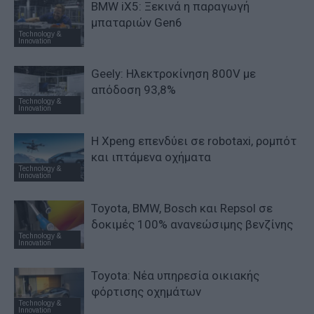
BMW iX5: Ξεκινά η παραγωγή
μπαταριών Gen6
Technology &
Innovation
Geely: Ηλεκτροκίνηση 800V με
απόδοση 93,8%
Technology &
Innovation
Η Xpeng επενδύει σε robotaxi, ρομπότ
και ιπτάμενα οχήματα
Technology &
Innovation
Toyota, BMW, Bosch και Repsol σε
δοκιμές 100% ανανεώσιμης βενζίνης
Technology &
Innovation
Toyota: Νέα υπηρεσία οικιακής
φόρτισης οχημάτων
Technology &
Innovation