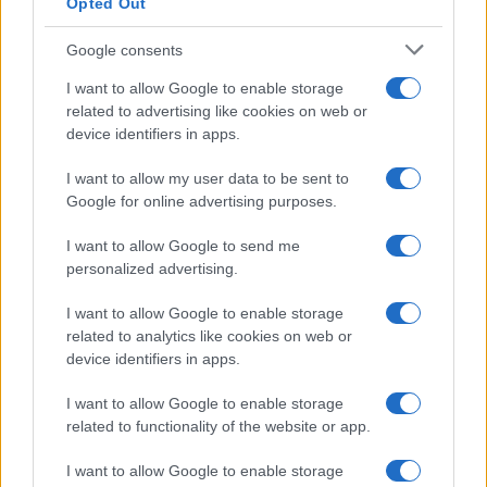
Opted Out
Google consents
I want to allow Google to enable storage
related to advertising like cookies on web or
device identifiers in apps.
I want to allow my user data to be sent to
Google for online advertising purposes.
Deloitte Ελλάδος:
Χρηματοοικονομικός
Media: Με ενίσχυση 8 εκατ.
I want to allow Google to send me
σύμβουλος της ΔΕΗ για την
ευρώ σε 451 επιχειρήσεις
personalized advertising.
είσοδο στην πολωνική
ξεκίνησε το πρόγραμμα
αγορά ενέργειας
στήριξης- Κάλυψη
I want to allow Google to enable storage
εισφορών ΕΔΟΕΑΠ
related to analytics like cookies on web or
device identifiers in apps.
I want to allow Google to enable storage
related to functionality of the website or app.
IAB Hellas: Νέα Διοικούσα Επιτροπή και νέο Διοικητικό
I want to allow Google to enable storage
Συμβούλιο - Πρόεδρος ο Γαληνός Γιαγλής