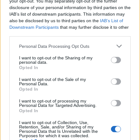
your opt-out. You may separately opt-out of the further
disclosure of your personal information by third parties on the
IAB’s list of downstream participants. This information may
Live στις 21:00, ο προημιτελικός της Εθνικής Νεανίδων
also be disclosed by us to third parties on the
IAB’s List of
κόντρα στη Λιθουανία
Downstream Participants
that may further disclose it to other
third parties.
Please note that this website/app uses one or more Google
Personal Data Processing Opt Outs
services and may gather and store information including but
not limited to your visit or usage behaviour. You may click to
I want to opt-out of the Sharing of my
personal data.
grant or deny consent to Google and its third-party tags to
Opted In
use your data for below specified purposes in below Google
Ευρωπαϊκό Κορασίδων:
Fourlis: Συμφωνία για την
consent section.
I want to opt-out of the Sale of my
Άνετη νίκη της Ελλάδας
πώληση συμμετοχής στο
Personal Data.
στην πρεμιέρα, 78-36 την
Sofia South Ring Mall έναντι
Opted In
Ιρλανδία
49,35 εκατ. ευρώ
I want to opt-out of processing my
Personal Data for Targeted Advertising.
Opted In
I want to opt-out of Collection, Use,
Retention, Sale, and/or Sharing of my
Personal Data that Is Unrelated with the
Β.Σ. Καρούλιας: Τζίρος 98,7 εκατ. ευρώ και αύξηση κερδών
Purposes for which it was collected.
57% - Τα νέα στοιχήματα σε low & non alcohol