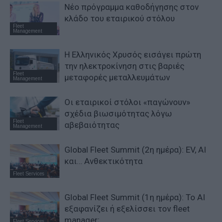
Νέο πρόγραμμα καθοδήγησης στον
κλάδο του εταιρικού στόλου
Fleet
Management
Η Ελληνικός Χρυσός εισάγει πρώτη
την ηλεκτροκίνηση στις βαριές
Fleet
μεταφορές μεταλλευμάτων
Management
Οι εταιρικοί στόλοι «παγώνουν»
σχέδια βιωσιμότητας λόγω
Fleet
αβεβαιότητας
Management
Global Fleet Summit (2η ημέρα): EV, AI
και… Ανθεκτικότητα
Fleet Services
Global Fleet Summit (1η ημέρα): Το ΑΙ
εξαφανίζει ή εξελίσσει τον fleet
manager;
Fleet Services