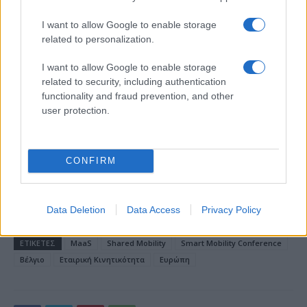
I want to allow Google to enable storage
related to personalization.
18η συνεχόμενη χρονιά για τον ΟΤΕ στη διεθνή σειρά
I want to allow Google to enable storage
δεικτών FTSE4Good
related to security, including authentication
functionality and fraud prevention, and other
user protection.
Alpha Bank: Για πρώτη φορά το Αρχαίο Θέατρο Επιδαύρου
CONFIRM
άνοιξε τις πύλες του σε όλους
Data Deletion
Data Access
Privacy Policy
ΕΤΙΚΕΤΕΣ
MaaS
Shared Mobility
Smart Mobility Conference
Βέλγιο
Εταιρική Κινητικότητα
Ευρώπη