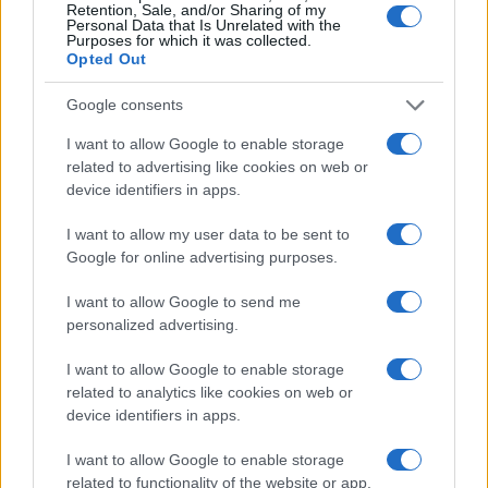
Retention, Sale, and/or Sharing of my
κερδών 57% - Τα νέα
σύμβουλος της ΔΕΗ για την
Personal Data that Is Unrelated with the
στοιχήματα σε low & non
είσοδο στην πολωνική
Purposes for which it was collected.
alcohol
αγορά ενέργειας
Opted Out
Google consents
I want to allow Google to enable storage
related to advertising like cookies on web or
Η Chery επενδύει 75 εκατ. δολάρια στην KG Mobility
device identifiers in apps.
I want to allow my user data to be sent to
Google for online advertising purposes.
I want to allow Google to send me
Το FIAT 500 Hybrid τώρα
από 18.990 ευρώ
personalized advertising.
I want to allow Google to enable storage
Ατρόμητος και Novibet
related to analytics like cookies on web or
συνεχίζουν μαζί: Ανανέωση
device identifiers in apps.
της συνεργασίας τους μέχρι
το 2028
I want to allow Google to enable storage
related to functionality of the website or app.