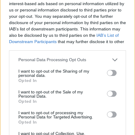
interest-based ads based on personal information utilized by
Mundo Deportivo για
Εθνική Κορασίδων:
us or personal information disclosed to third parties prior to
Παναθηναϊκό: «Μια πεντάδα
Απέναντι στη Δανία για το
your opt-out. You may separately opt-out of the further
που σπέρνει τον φόβο στην
2/2 στο Ευρωμπάσκετ (live
disclosure of your personal information by third parties on the
Ευρώπη»
stream)
IAB’s list of downstream participants. This information may
also be disclosed by us to third parties on the
IAB’s List of
Downstream Participants
that may further disclose it to other
third parties.
Please note that this website/app uses one or more Google
Personal Data Processing Opt Outs
Ελληνική Αναπτυξιακή Τράπεζα: Με «προίκα» 2 δισ. ευρώ
services and may gather and store information including but
ανοίγει δρόμο για δάνεια έως 5 δισ. σε μικρομεσαίες
not limited to your visit or usage behaviour. You may click to
I want to opt-out of the Sharing of my
personal data.
grant or deny consent to Google and its third-party tags to
Opted In
use your data for below specified purposes in below Google
consent section.
I want to opt-out of the Sale of my
Personal Data.
Opted In
I want to opt-out of processing my
Personal Data for Targeted Advertising.
Opted In
Β.Σ. Καρούλιας: Τζίρος 98,7
Deloitte Ελλάδος:
I want to opt-out of Collection, Use,
εκατ. ευρώ και αύξηση
Χρηματοοικονομικός