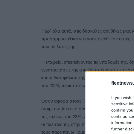
Παρ΄ όλα αυτά, στις δύσκολες συνθήκες μιας ι
προσαρμοστεί και να ανταποκριθεί σε αυτές,
τους πελάτες της.
Η εταιρεία, επεκτείνοντας τις υποδομές της, 
εγκαταστάσεις της στη Θεσσαλονίκη, με στό
και τη διασφάλιση της απρόσκοπτης λειτουργία
fleetnews.
του 2023, περισσότερες από 1.600.000 κλήσει
If you wish 
Όσον αφορά στους Τομείς Δραστηριοποίησής τ
sensitive in
αντιμετωπίσει στο σύνολο 835.625 περιστατικ
confirm you
continue se
της τάξεως του 23%. Αυτό οφείλεται στην αυ
information 
οι πελάτες της στην παροχή υπηρεσιών, με 
further disc
τους παραπάνω Τομείς Δραστηριοτήτων της.