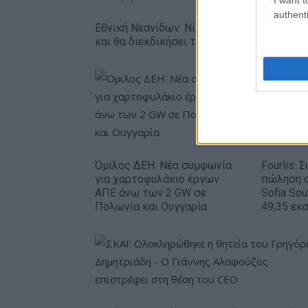
authenti
Εθνική Νεανίδων: Νίκησε 67-65 τη Βουλγα
και θα διεκδικήσει την 5η θέση
Όμιλος ΔΕΗ: Νέα συμφωνία
Fourlis: 
για χαρτοφυλάκιο έργων
πώληση 
ΑΠΕ άνω των 2 GW σε
Sofia Sou
Πολωνία και Ουγγαρία
49,35 εκ