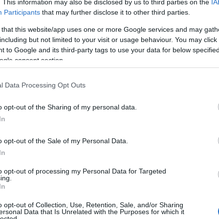
. This information may also be disclosed by us to third parties on the
IA
Participants
that may further disclose it to other third parties.
ου στόλου εξυπηρέτησης, προσθέτοντας οχήματα νέας
 that this website/app uses one or more Google services and may gath
ντιμετωπίζουν τις ιδιαιτερότητες των οχημάτων νέας
including but not limited to your visit or usage behaviour. You may click 
 to Google and its third-party tags to use your data for below specifi
ogle consent section.
 Assistance, διαθέτει την τεχνογνωσία ως προς τις
l Data Processing Opt Outs
 οχημάτων, καθώς και τις δυσκολίες που προκύπτουν κατά
o opt-out of the Sharing of my personal data.
In
ς RPA (Robotic Process Automation), που
ssistance τα τελευταία χρόνια, συμβάλει σημαντικά στο
o opt-out of the Sale of my Personal Data.
και στη βελτίωση της φύσης των εργασιών του
In
to opt-out of processing my Personal Data for Targeted
ing.
In
ιο των συνεργασιών της με ασφαλιστικές εταιρείες και την
ύξησε το ποσοστό συμπλήρωσης φιλικών δηλώσεων
o opt-out of Collection, Use, Retention, Sale, and/or Sharing
ersonal Data that Is Unrelated with the Purposes for which it
 τη διευκόλυνση της αποζημίωσης του ασφαλισμένου και
lected.