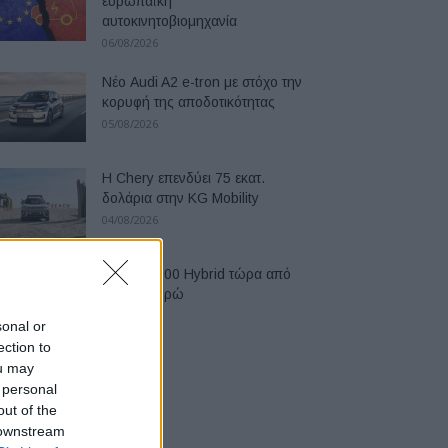
ευρωπαϊκή
αυτοκινητοβιομηχανία
06/08/2026
Νέο Audi A2 e-tron με στόχο την
κορυφή της αποδοτικότητας
05/08/2026
Η Chery επενδύει 75 εκατ.
δολάρια στην KG Mobility
04/08/2026
Το FIAT 500 Hybrid τώρα από
18.990 ευρώ
04/08/2026
sonal or
ection to
ou may
 personal
out of the
 downstream