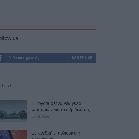
ollow us
0
Υποστηρικτές
ΚΆΝΤΕ LIKE
atest
Η Toyota φέρνει νέα γενιά
μπαταριών για τα υβριδικά της
07/08/2026
Σε κινεζική… πολιορκία η