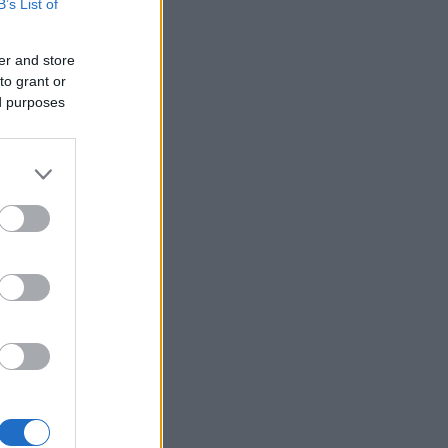
B’s List of
er and store
to grant or
ed purposes