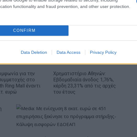
cation functionality and fraud prevention, and other user protection.
ρία
Εθνική Κορασίδων: Απέναντι στη Δανία για το
2/2 στο Ευρωμπάσκετ (live stream)
CONFIRM
Data Deletion
Data Access
Privacy Policy
Συμφωνία για την
Χρηματιστήριο Αθηνών:
συμμετοχής στο
Εβδομαδιαία άνοδος 1,76%,
th Ring Mall έναντι
κέρδη 23,31% από τις αρχές
ατ. ευρώ
του έτους