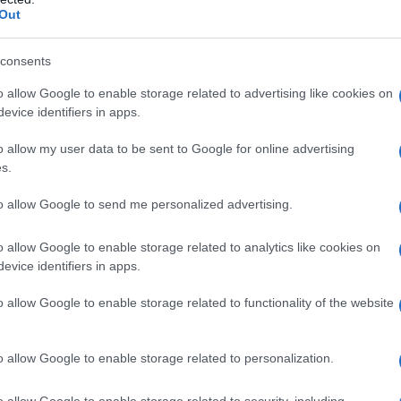
.
Out
istance είναι πάντοτε ο άνθρωπος, αναφέρει η
consents
ντρική φιλοσοφία της είναι μέρος του DNA της. Αυτό έχει
o allow Google to enable storage related to advertising like cookies on
 πελατών να παραμένει υψηλό για ακόμα μια χρονιά,
evice identifiers in apps.
μέρος της Στρατηγικής της, υλοποιώντας ένα εκτεταμένο
o allow my user data to be sent to Google for online advertising
τόλου οχημάτων εξυπηρέτησης
s.
ι το να δημιουργεί θετικές εμπειρίες καθ’ όλη τη διάρκεια
to allow Google to send me personalized advertising.
ας το αίσθημα ασφάλειας τους.
o allow Google to enable storage related to analytics like cookies on
evice identifiers in apps.
αι τη Θεσσαλονίκη, ο μέσος χρόνος άφιξης είναι μικρότερος
μέσος χρόνος δεν ξεπερνά τα 22 λεπτά.
o allow Google to enable storage related to functionality of the website
o allow Google to enable storage related to personalization.
o allow Google to enable storage related to security, including