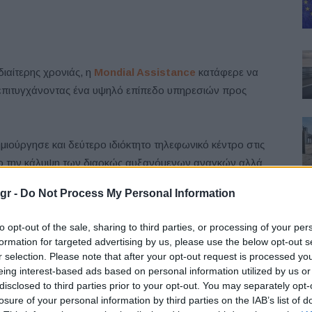
διαίτερης χρονιάς, η
Mondial Assistance
κατάφερε να
 επιτυγχάνοντας ένα υψηλό επίπεδο υπηρεσιών προς
δημιούργησε και δεύτερο ιδιόκτητο τηλεφωνικό κέντρο στις
χο την κάλυψη των διαρκώς αυξανόμενων αναγκών αλλά
ς της. Στο σύνολο, η Mondial Assistance έλαβε, εντός
gr -
Do Not Process My Personal Information
ς.
to opt-out of the sale, sharing to third parties, or processing of your per
ης (Automotive, Travel, Health & MDDR), κλήθηκε να
formation for targeted advertising by us, please use the below opt-out s
ά. Η αύξηση των περιστατικών σε σχέση με το 2022 ήταν
r selection. Please note that after your opt-out request is processed y
eing interest-based ads based on personal information utilized by us or
ξανόμενη εμπιστοσύνη που επέδειξαν οι συνεργάτες και
disclosed to third parties prior to your opt-out. You may separately opt-
αποτέλεσμα την αύξηση του χαρτοφυλακίου της σε όλους
losure of your personal information by third parties on the IAB’s list of