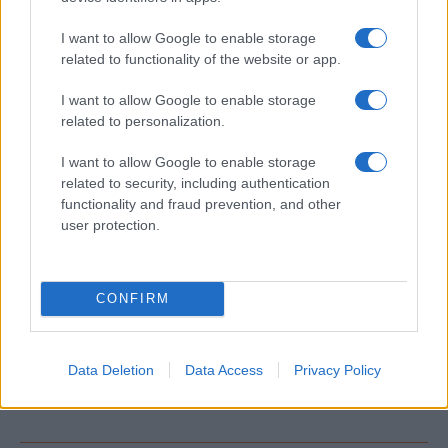
Alpha Bank: Για πρώτη φορά το Αρχαίο Θέατρο Επιδαύρου
άνοιξε τις πύλες του σε όλους
I want to allow Google to enable storage
related to functionality of the website or app.
I want to allow Google to enable storage
related to personalization.
ΕΤΙΚΕΤΕΣ
Ευρώπη
Ιταλία
Κινητήρες εσωτερικής καύσης
I want to allow Google to enable storage
related to security, including authentication
functionality and fraud prevention, and other
user protection.
CONFIRM
Προηγούμενο άρθρο
Επόμενο άρθρο
ΕΕ: Μέτρα για την κινεζική
Renault Group – SUEZ:
απειλή στο υδρογόνο
Επένδυση στην κυκλική
Data Deletion
Data Access
Privacy Policy
οικονομία