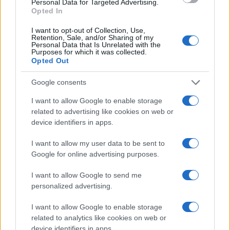
Personal Data for Targeted Advertising.
Opted In
I want to opt-out of Collection, Use,
Το FIAT 500 Hybrid τώρα
Retention, Sale, and/or Sharing of my
από 18.990 ευρώ
Personal Data that Is Unrelated with the
Purposes for which it was collected.
Opted Out
Ατρόμητος και Novibet
συνεχίζουν μαζί: Ανανέωση
Google consents
της συνεργασίας τους μέχρι
το 2028
I want to allow Google to enable storage
related to advertising like cookies on web or
device identifiers in apps.
I want to allow my user data to be sent to
Google for online advertising purposes.
18η συνεχόμενη χρονιά για τον ΟΤΕ στη διεθνή σειρά
δεικτών FTSE4Good
I want to allow Google to send me
personalized advertising.
I want to allow Google to enable storage
related to analytics like cookies on web or
device identifiers in apps.