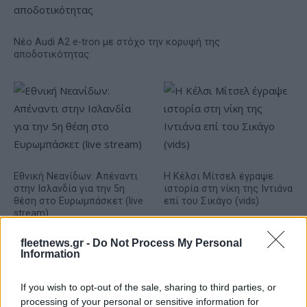
Νέο Audi A2 e-tron με στόχο την κορυφή της
αποδοτικότητας
Εθνική Νεανίδων: Απέναντι
Η Κέλσι Μίτσελ έγραψε
στην Ισλανδία για την 5η
ιστορία στη νίκη της Ιντιάνα
θέση στο Ευρωμπάσκετ (live
επί του Σικάγο (vids)
stream)
fleetnews.gr -
Do Not Process My Personal
Information
If you wish to opt-out of the sale, sharing to third parties, or
Ελληνική Αναπτυξιακή Τράπεζα: Με «προίκα» 2 δισ. ευρώ
processing of your personal or sensitive information for