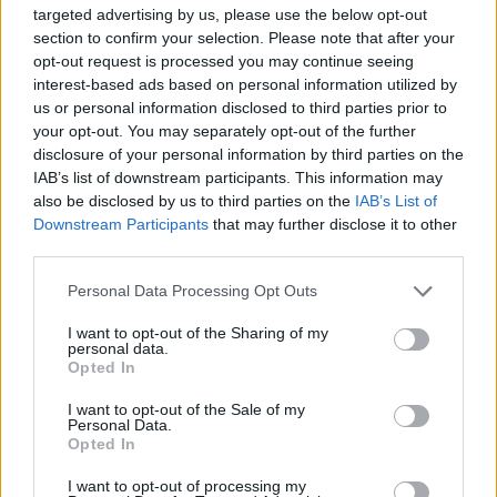
ανοίγει δρόμο για δάνεια έως 5 δισ. σε μικρομεσαίες
targeted advertising by us, please use the below opt-out
section to confirm your selection. Please note that after your
opt-out request is processed you may continue seeing
interest-based ads based on personal information utilized by
us or personal information disclosed to third parties prior to
your opt-out. You may separately opt-out of the further
disclosure of your personal information by third parties on the
IAB’s list of downstream participants. This information may
also be disclosed by us to third parties on the
IAB’s List of
Downstream Participants
that may further disclose it to other
Β.Σ. Καρούλιας: Τζίρος 98,7
Deloitte Ελλάδος:
third parties.
εκατ. ευρώ και αύξηση
Χρηματοοικονομικός
κερδών 57% - Τα νέα
σύμβουλος της ΔΕΗ για την
Please note that this website/app uses one or more Google
Personal Data Processing Opt Outs
στοιχήματα σε low & non
είσοδο στην πολωνική
services and may gather and store information including but
alcohol
αγορά ενέργειας
not limited to your visit or usage behaviour. You may click to
I want to opt-out of the Sharing of my
personal data.
grant or deny consent to Google and its third-party tags to
Opted In
use your data for below specified purposes in below Google
consent section.
I want to opt-out of the Sale of my
Personal Data.
Η Chery επενδύει 75 εκατ. δολάρια στην KG Mobility
Opted In
I want to opt-out of processing my