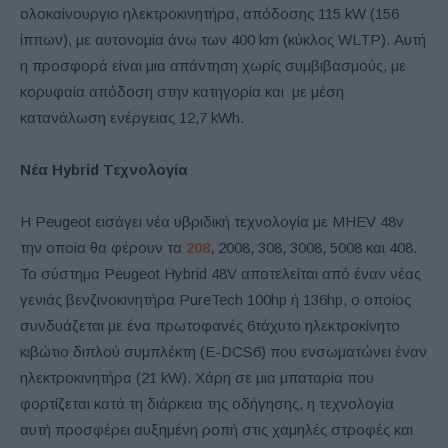
ολοκαίνουργιο ηλεκτροκινητήρα, απόδοσης 115 kW (156
ίππων), με αυτονομία άνω των 400 km (κύκλος WLTP). Αυτή
η προσφορά είναι μια απάντηση χωρίς συμβιβασμούς, με
κορυφαία απόδοση στην κατηγορία και με μέση
κατανάλωση ενέργειας 12,7 kWh.
Νέα
Hybrid
Τεχνολογία
Η Peugeot εισάγει νέα υβριδική τεχνολογία με MHEV 48v
την οποία θα φέρουν τα
208
, 2008, 308, 3008, 5008 και 408.
Το σύστημα Peugeot Hybrid 48V αποτελείται από έναν νέας
γενιάς βενζινοκινητήρα PureTech 100hp ή 136hp, ο οποίος
συνδυάζεται με ένα πρωτοφανές 6τάχυτο ηλεκτροκίνητο
κιβώτιο διπλού συμπλέκτη (E-DCS6) που ενσωματώνει έναν
ηλεκτροκινητήρα (21 kW). Χάρη σε μια μπαταρία που
φορτίζεται κατά τη διάρκεια της οδήγησης, η τεχνολογία
αυτή προσφέρει αυξημένη ροπή στις χαμηλές στροφές και