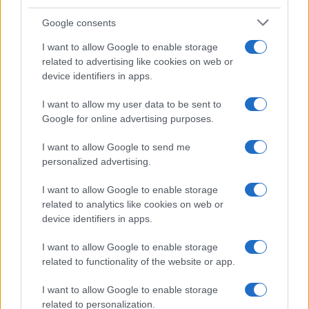
όφελος 2.000 ευρώ
της
Google consents
I want to allow Google to enable storage
related to advertising like cookies on web or
device identifiers in apps.
Σε κινεζική… πολιορκία η ευρωπαϊκή αυτοκινητοβιομηχανία
I want to allow my user data to be sent to
Google for online advertising purposes.
I want to allow Google to send me
personalized advertising.
I want to allow Google to enable storage
related to analytics like cookies on web or
device identifiers in apps.
ΠΑΟΚ: Με τον Μάρκους
Εθνική Κορασίδων: Κόντρα
Φόστερ ολοκληρώθηκαν οι
στη Νορβηγία για την
αφίξεις - Οι δηλώσεις του
πρόκριση στον τελικό (live
I want to allow Google to enable storage
(vid & pics)
stream)
related to functionality of the website or app.
I want to allow Google to enable storage
related to personalization.