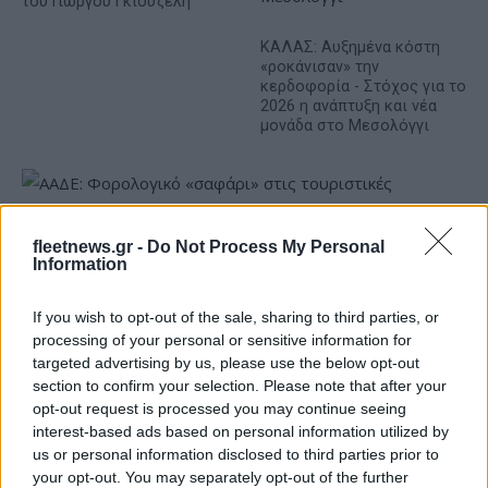
του Γιώργου Γκιουζέλη
ΚΑΛΑΣ: Αυξημένα κόστη
«ροκάνισαν» την
κερδοφορία - Στόχος για το
2026 η ανάπτυξη και νέα
μονάδα στο Μεσολόγγι
fleetnews.gr -
Do Not Process My Personal
ΑΑΔΕ: Φορολογικό «σαφάρι» στις τουριστικές περιοχές, με
Information
οδηγό τις καταγγελίες πολιτών
If you wish to opt-out of the sale, sharing to third parties, or
processing of your personal or sensitive information for
targeted advertising by us, please use the below opt-out
section to confirm your selection. Please note that after your
opt-out request is processed you may continue seeing
interest-based ads based on personal information utilized by
us or personal information disclosed to third parties prior to
your opt-out. You may separately opt-out of the further