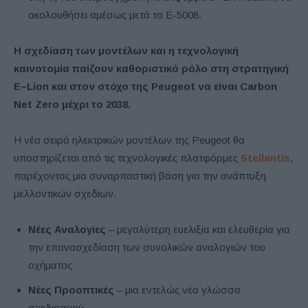
ακολουθήσει αμέσως μετά το E-5008.
Η σχεδίαση των μοντέλων και η τεχνολογική
καινοτομία παίζουν καθοριστικό ρόλο στη στρατηγική
E
–
Lion
και στον στόχο της Peugeot
να είναι
Carbon
Net
Zero
μέχρι το 2038.
Η νέα σειρά ηλεκτρικών μοντέλων της Peugeot θα
υποστηρίζεται από τις τεχνολογικές πλατφόρμες
Stellantis
,
παρέχοντας μια συναρπαστική βάση για την ανάπτυξη
μελλοντικών σχεδίων.
Νέες Αναλογίες
– μεγαλύτερη ευελιξία και ελευθερία για
την επανασχεδίαση των συνολικών αναλογιών του
οχήματος
Νέες Προοπτικές
– μια εντελώς νέα γλώσσα
σχεδιασμού