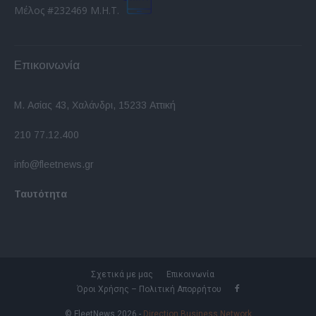
Μέλος #232469 Μ.Η.Τ.
Επικοινωνία
Μ. Ασίας 43, Χαλάνδρι, 15233 Αττική
210 77.12.400
info@fleetnews.gr
Ταυτότητα
Σχετικά με μας
Επικοινωνία
Όροι Χρήσης – Πολιτική Απορρήτου
© FleetNews 2026 -
Direction Business Network