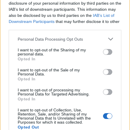
disclosure of your personal information by third parties on the
Εξοικονομώ – Επιχειρώ:
ΣΚΑΪ: Ολοκληρώθηκε η
IAB’s list of downstream participants. This information may
Παράταση έως τις 30
θητεία του Γρηγόρη
Νοεμβρίου για
Δημητριάδη - Ο Γιάννης
also be disclosed by us to third parties on the
IAB’s List of
περισσότερες από 400
Αλαφούζος επιστρέφει στη
Downstream Participants
that may further disclose it to other
επιχειρήσεις
θέση του CEO
third parties.
Please note that this website/app uses one or more Google
Personal Data Processing Opt Outs
services and may gather and store information including but
not limited to your visit or usage behaviour. You may click to
I want to opt-out of the Sharing of my
personal data.
grant or deny consent to Google and its third-party tags to
Opted In
use your data for below specified purposes in below Google
consent section.
Media: Με ενίσχυση 8 εκατ. ευρώ σε 451 επιχειρήσεις
I want to opt-out of the Sale of my
Personal Data.
ξεκίνησε το πρόγραμμα στήριξης- Κάλυψη εισφορών
Opted In
ΕΔΟΕΑΠ
I want to opt-out of processing my
Personal Data for Targeted Advertising.
Opted In
I want to opt-out of Collection, Use,
Retention, Sale, and/or Sharing of my
Personal Data that Is Unrelated with the
Purposes for which it was collected.
Νέα Mercedes-Benz GLB:
Η Toyota φέρνει νέα γενιά
Opted Out
Hybrid και Electric, με
μπαταριών για τα υβριδικά