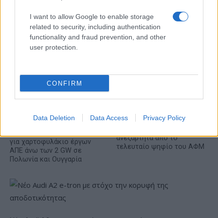
I want to allow Google to enable storage
Ταχύτερα και αυστηρότερα: Το νέο ψηφιακό καθεστώς της
related to security, including authentication
ΑΑΔΕ για τα ανασφάλιστα οχήματα
functionality and fraud prevention, and other
user protection.
CONFIRM
Data Deletion
Data Access
Privacy Policy
Τουρισμός για Όλους:
Kατάθεση αιτήσεων
Όμιλος ΔΕΗ: Νέα συμφωνία
ανεξάρτητα από το
για χαρτοφυλάκιο έργων
τελευταίο ψηφίο του ΑΦΜ
ΑΠΕ άνω των 2 GW σε
Πολωνία και Ουγγαρία