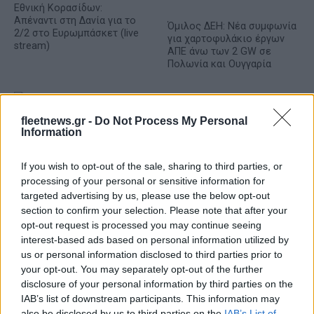
Εθνική Κορασίδων:
Απέναντι στη Δανία για το
Όμιλος ΔΕΗ: Νέα συμφωνία
2/2 στο Ευρωμπάσκετ (live
για χαρτοφυλάκιο έργων
stream)
ΑΠΕ άνω των 2 GW σε
Πολωνία και Ουγγαρία
fleetnews.gr -
Do Not Process My Personal
Information
Fourlis: Συμφωνία για την πώληση συμμετοχής στο Sofia
South Ring Mall έναντι 49,35 εκατ. ευρώ
If you wish to opt-out of the sale, sharing to third parties, or
processing of your personal or sensitive information for
targeted advertising by us, please use the below opt-out
section to confirm your selection. Please note that after your
opt-out request is processed you may continue seeing
interest-based ads based on personal information utilized by
us or personal information disclosed to third parties prior to
your opt-out. You may separately opt-out of the further
disclosure of your personal information by third parties on the
Χρηματιστήριο Αθηνών:
IAB’s list of downstream participants. This information may
Εβδομαδιαία άνοδος 1,76%,
ΣΚΑΪ: Ολοκληρώθηκε η
also be disclosed by us to third parties on the
IAB’s List of