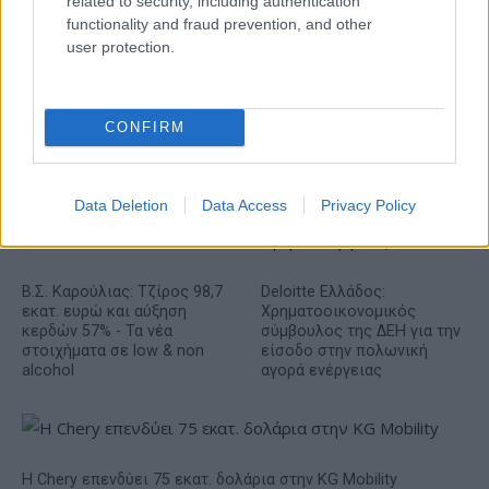
related to security, including authentication
functionality and fraud prevention, and other
user protection.
Ελληνική Αναπτυξιακή Τράπεζα: Με «προίκα» 2 δισ. ευρώ
ανοίγει δρόμο για δάνεια έως 5 δισ. σε μικρομεσαίες
CONFIRM
Data Deletion
Data Access
Privacy Policy
Β.Σ. Καρούλιας: Τζίρος 98,7
Deloitte Ελλάδος:
εκατ. ευρώ και αύξηση
Χρηματοοικονομικός
κερδών 57% - Τα νέα
σύμβουλος της ΔΕΗ για την
στοιχήματα σε low & non
είσοδο στην πολωνική
alcohol
αγορά ενέργειας
Η Chery επενδύει 75 εκατ. δολάρια στην KG Mobility