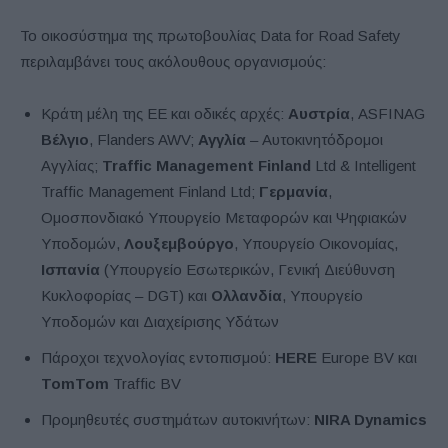
Το οικοσύστημα της πρωτοβουλίας Data for Road Safety
περιλαμβάνει τους ακόλουθους οργανισμούς:
Κράτη μέλη της ΕΕ και οδικές αρχές:
Αυστρία
, ASFINAG
Βέλγιο
, Flanders AWV;
Αγγλία
– Αυτοκινητόδρομοι
Αγγλίας;
Traffic Management Finland
Ltd & Intelligent
Traffic Management Finland Ltd;
Γερμανία
,
Ομοσπονδιακό Υπουργείο Μεταφορών και Ψηφιακών
Υποδομών,
Λουξεμβούργο
, Υπουργείο Οικονομίας,
Ισπανία
(Υπουργείο Εσωτερικών, Γενική Διεύθυνση
Κυκλοφορίας – DGT) και
Ολλανδία
, Υπουργείο
Υποδομών και Διαχείρισης Υδάτων
Πάροχοι τεχνολογίας εντοπισμού:
HERE
Europe BV και
TomTom
Traffic BV
Προμηθευτές συστημάτων αυτοκινήτων:
NIRA Dynamics