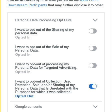
κέρδη 23,31% από τις αρχές
θητεία του Γρηγόρη
του έτους
Downstream Participants
that may further disclose it to other
Δημητριάδη - Ο Γιάννης
third parties.
Αλαφούζος επιστρέφει στη
θέση του CEO
Please note that this website/app uses one or more Google
Personal Data Processing Opt Outs
services and may gather and store information including but
not limited to your visit or usage behaviour. You may click to
I want to opt-out of the Sharing of my
personal data.
grant or deny consent to Google and its third-party tags to
Opted In
use your data for below specified purposes in below Google
consent section.
I want to opt-out of the Sale of my
Personal Data.
Media: Με ενίσχυση 8 εκατ. ευρώ σε 451 επιχειρήσεις
Opted In
ξεκίνησε το πρόγραμμα στήριξης- Κάλυψη εισφορών
ΕΔΟΕΑΠ
I want to opt-out of processing my
Personal Data for Targeted Advertising.
Opted In
I want to opt-out of Collection, Use,
Retention, Sale, and/or Sharing of my
Personal Data that Is Unrelated with the
Purposes for which it was collected.
Opted Out
Η Toyota φέρνει νέα γενιά
Σε κινεζική… πολιορκία η
μπαταριών για τα υβριδικά
ευρωπαϊκή
Google consents
της
αυτοκινητοβιομηχανία