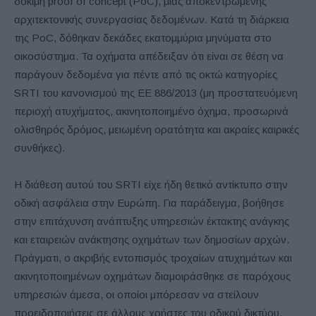
δοκιμή proof of concept (PoC), μιας αποκεντρωμένης
αρχιτεκτονικής συνεργασίας δεδομένων. Κατά τη διάρκεια
της PoC, δόθηκαν δεκάδες εκατομμύρια μηνύματα στο
οικοσύστημα. Τα οχήματα απέδειξαν ότι είναι σε θέση να
παράγουν δεδομένα για πέντε από τις οκτώ κατηγορίες
SRTI του κανονισμού της ΕΕ 886/2013 (μη προστατευόμενη
περιοχή ατυχήματος, ακινητοποιημένο όχημα, προσωρινά
ολισθηρός δρόμος, μειωμένη ορατότητα και ακραίες καιρικές
συνθήκες).
Η διάθεση αυτού του SRTI είχε ήδη θετικό αντίκτυπο στην
οδική ασφάλεια στην Ευρώπη. Για παράδειγμα, βοήθησε
στην επιτάχυνση ανάπτυξης υπηρεσιών έκτακτης ανάγκης
και εταιρειών ανάκτησης οχημάτων των δημοσίων αρχών.
Πράγματι, ο ακριβής εντοπισμός τροχαίων ατυχημάτων και
ακινητοποιημένων οχημάτων διαμοιράσθηκε σε παρόχους
υπηρεσιών άμεσα, οι οποίοι μπόρεσαν να στείλουν
προειδοποιήσεις σε άλλους χρήστες του οδικού δικτύου.