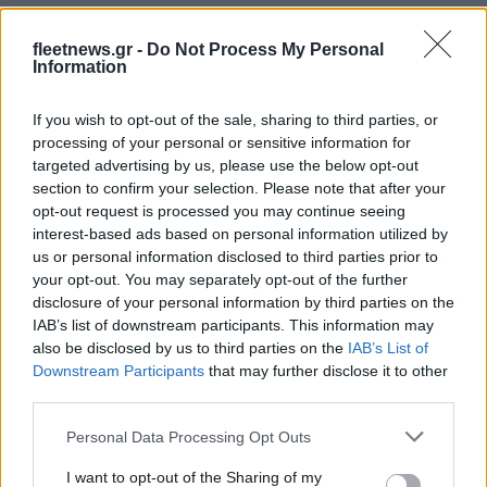
fleetnews.gr -
Do Not Process My Personal
Information
If you wish to opt-out of the sale, sharing to third parties, or
processing of your personal or sensitive information for
Ράσελ Γουέστμπρουκ: Ο
targeted advertising by us, please use the below opt-out
θρύλος του NBA που δεν
Για την πρόκριση στις "4" οι
βρίσκει συμβόλαιο
section to confirm your selection. Please note that after your
Νεάνιδες απόψε κόντρα
opt-out request is processed you may continue seeing
στη Λιθουανία (live stream)
interest-based ads based on personal information utilized by
us or personal information disclosed to third parties prior to
your opt-out. You may separately opt-out of the further
disclosure of your personal information by third parties on the
IAB’s list of downstream participants. This information may
also be disclosed by us to third parties on the
IAB’s List of
ΕΛΣΤΑΤ: Στο 3,4% υποχώρησε ο πληθωρισμός τον Ιούλιο
Downstream Participants
that may further disclose it to other
third parties.
Please note that this website/app uses one or more Google
Personal Data Processing Opt Outs
services and may gather and store information including but
not limited to your visit or usage behaviour. You may click to
I want to opt-out of the Sharing of my