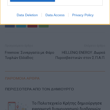
ΕΤΙΚΕΤΕΣ
Gov.gr
Gov.gr Wallet
Δακτύλιος
Data Deletion
Data Access
Privacy Policy
Προηγούμενο άρθρο
Επόμενο άρθρο
Freenow: Συνεργασία με Φάρο
HELLENiQ ENERGY: Δωρεά
Τυφλών Ελλάδος
Πυροσβεστικών στον Σ.Π.Α.Π.
ΠΑΡΟΜΟΙΑ ΑΡΘΡΑ
ΠΕΡΙΣΣΟΤΕΡΑ ΑΠΟ ΤΟΝ ΔΗΜΙΟΥΡΓΟ
Το Πολυτεχνείο Κρήτης δημιούργησε
εφαρμογή διαμοιρασμού διαδρομών