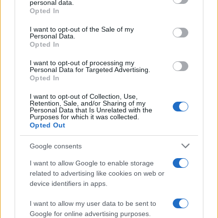
personal data.
grant or deny consent to Google and its third-party tags to
Opted In
use your data for below specified purposes in below Google
consent section.
Metlen: Ρεκόρ EBITDA στο
I want to opt-out of the Sale of my
α' εξάμηνο, στα 550 εκατ.
Personal Data.
Χρηματοδότηση 8 εκατ.
ευρώ – Καθαρά κέρδη 313
Opted In
ευρώ σε 843 μέσα
εκατ. ευρώ
ενημέρωσης- Ξεκίνησε το
I want to opt-out of processing my
πενταετές πρόγραμμα
Personal Data for Targeted Advertising.
ενίσχυσης του Τύπου
Opted In
I want to opt-out of Collection, Use,
Retention, Sale, and/or Sharing of my
Personal Data that Is Unrelated with the
Purposes for which it was collected.
Η Chery επενδύει 75 εκατ. δολάρια στην KG Mobility
Opted Out
Google consents
I want to allow Google to enable storage
related to advertising like cookies on web or
device identifiers in apps.
Το FIAT 500 Hybrid τώρα
από 18.990 ευρώ
I want to allow my user data to be sent to
Google for online advertising purposes.