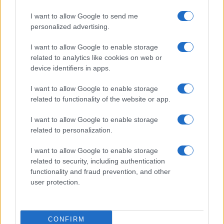
Ατρόμητος και Novibet
συνεχίζουν μαζί: Ανανέωση
I want to allow Google to send me
της συνεργασίας τους μέχρι
personalized advertising.
το 2028
I want to allow Google to enable storage
related to analytics like cookies on web or
device identifiers in apps.
I want to allow Google to enable storage
18η συνεχόμενη χρονιά για τον ΟΤΕ στη διεθνή σειρά
related to functionality of the website or app.
δεικτών FTSE4Good
I want to allow Google to enable storage
related to personalization.
I want to allow Google to enable storage
related to security, including authentication
Alpha Bank: Για πρώτη φορά το Αρχαίο Θέατρο Επιδαύρου
functionality and fraud prevention, and other
άνοιξε τις πύλες του σε όλους
user protection.
CONFIRM